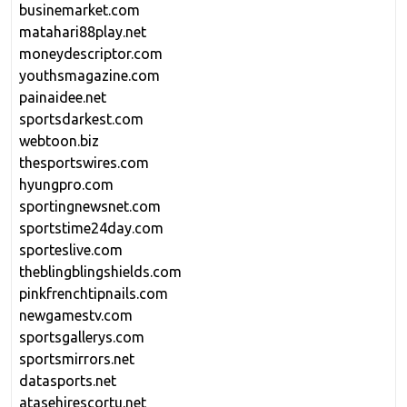
businemarket.com
matahari88play.net
moneydescriptor.com
youthsmagazine.com
painaidee.net
sportsdarkest.com
webtoon.biz
thesportswires.com
hyungpro.com
sportingnewsnet.com
sportstime24day.com
sporteslive.com
theblingblingshields.com
pinkfrenchtipnails.com
newgamestv.com
sportsgallerys.com
sportsmirrors.net
datasports.net
atasehirescortu.net