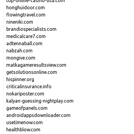
top-online-casino-usa.com
honghuidoor.com
flowingtravel.com
nineniki.com
brandiospecialists.com
medicalcare7.com
adtennaball.com
nabzah.com
mongive.com
matkagameresultsview.com
getsolutionsonline.com
hispinner.org
criticalinsurance.info
nokariposter.com
kalyan-guessing-nightplay.com
gameofpanels.com
androidappsdownloader.com
usetimenow.com
healthblow.com