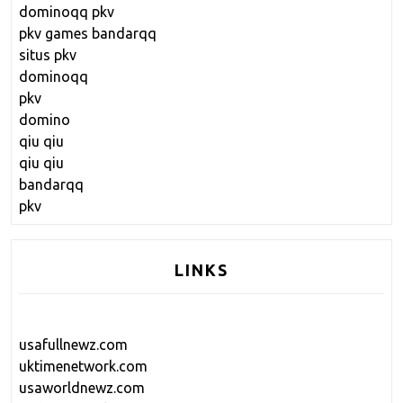
dominoqq pkv
pkv games bandarqq
situs pkv
dominoqq
pkv
domino
qiu qiu
qiu qiu
bandarqq
pkv
LINKS
usafullnewz.com
uktimenetwork.com
usaworldnewz.com