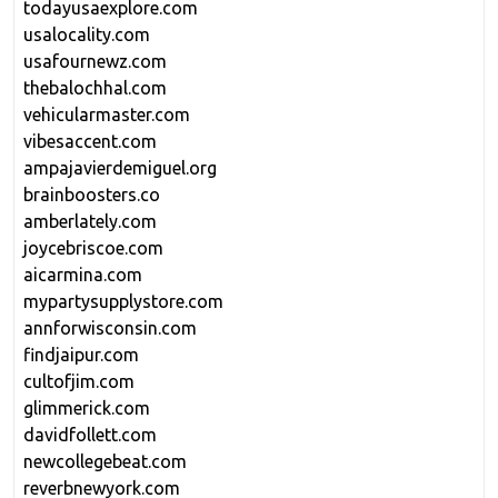
todayusaexplore.com
usalocality.com
usafournewz.com
thebalochhal.com
vehicularmaster.com
vibesaccent.com
ampajavierdemiguel.org
brainboosters.co
amberlately.com
joycebriscoe.com
aicarmina.com
mypartysupplystore.com
annforwisconsin.com
findjaipur.com
cultofjim.com
glimmerick.com
davidfollett.com
newcollegebeat.com
reverbnewyork.com