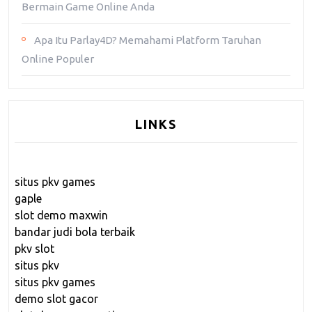
Bermain Game Online Anda
Apa Itu Parlay4D? Memahami Platform Taruhan
Online Populer
LINKS
situs pkv games
gaple
slot demo maxwin
bandar judi bola terbaik
pkv slot
situs pkv
situs pkv games
demo slot gacor