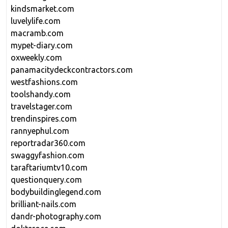
kindsmarket.com
luvelylife.com
macramb.com
mypet-diary.com
oxweekly.com
panamacitydeckcontractors.com
westfashions.com
toolshandy.com
travelstager.com
trendinspires.com
rannyephul.com
reportradar360.com
swaggyfashion.com
taraftariumtv10.com
questionquery.com
bodybuildinglegend.com
brilliant-nails.com
dandr-photography.com