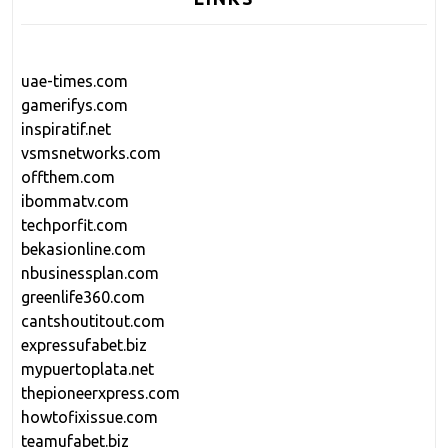
uae-times.com
gamerifys.com
inspiratif.net
vsmsnetworks.com
offthem.com
ibommatv.com
techporfit.com
bekasionline.com
nbusinessplan.com
greenlife360.com
cantshoutitout.com
expressufabet.biz
mypuertoplata.net
thepioneerxpress.com
howtofixissue.com
teamufabet.biz