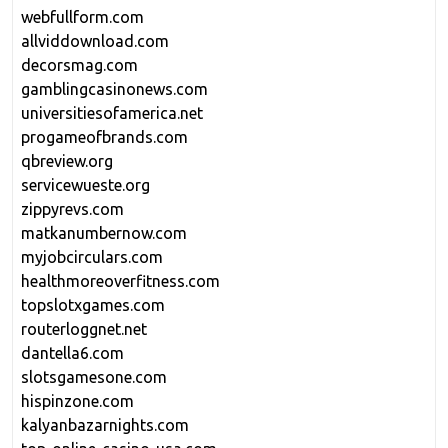
webfullform.com
allviddownload.com
decorsmag.com
gamblingcasinonews.com
universitiesofamerica.net
progameofbrands.com
qbreview.org
servicewueste.org
zippyrevs.com
matkanumbernow.com
myjobcirculars.com
healthmoreoverfitness.com
topslotxgames.com
routerloggnet.net
dantella6.com
slotsgamesone.com
hispinzone.com
kalyanbazarnights.com