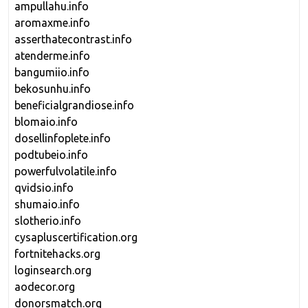
ampullahu.info
aromaxme.info
asserthatecontrast.info
atenderme.info
bangumiio.info
bekosunhu.info
beneficialgrandiose.info
blomaio.info
dosellinfoplete.info
podtubeio.info
powerfulvolatile.info
qvidsio.info
shumaio.info
slotherio.info
cysapluscertification.org
fortnitehacks.org
loginsearch.org
aodecor.org
donorsmatch.org