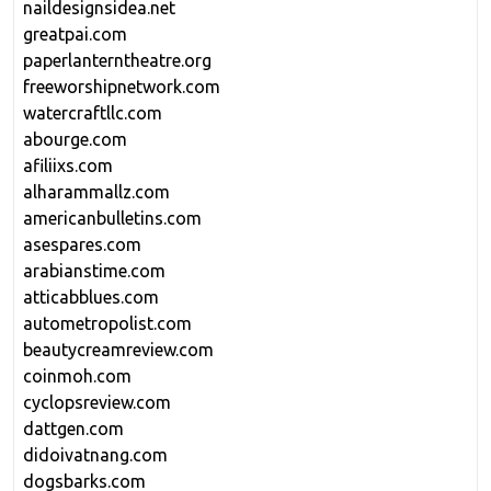
naildesignsidea.net
greatpai.com
paperlanterntheatre.org
freeworshipnetwork.com
watercraftllc.com
abourge.com
afiliixs.com
alharammallz.com
americanbulletins.com
asespares.com
arabianstime.com
atticabblues.com
autometropolist.com
beautycreamreview.com
coinmoh.com
cyclopsreview.com
dattgen.com
didoivatnang.com
dogsbarks.com