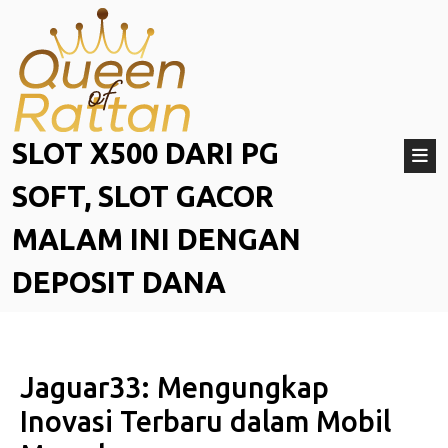
Skip
to
content
SLOT X500 DARI PG
SOFT, SLOT GACOR
MALAM INI DENGAN
DEPOSIT DANA
Jaguar33: Mengungkap
Inovasi Terbaru dalam Mobil