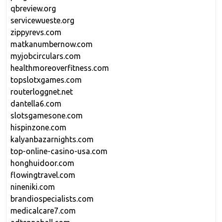
qbreview.org
servicewueste.org
zippyrevs.com
matkanumbernow.com
myjobcirculars.com
healthmoreoverfitness.com
topslotxgames.com
routerloggnet.net
dantella6.com
slotsgamesone.com
hispinzone.com
kalyanbazarnights.com
top-online-casino-usa.com
honghuidoor.com
flowingtravel.com
nineniki.com
brandiospecialists.com
medicalcare7.com