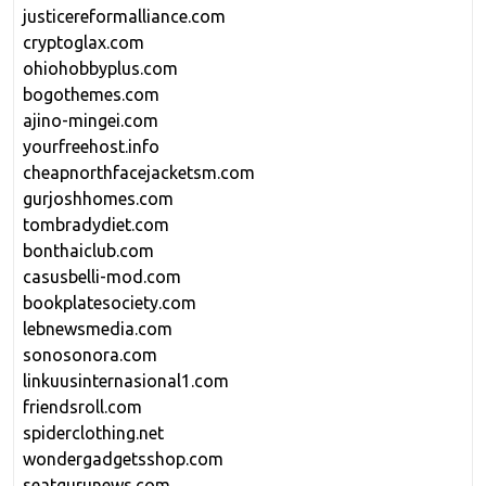
justicereformalliance.com
cryptoglax.com
ohiohobbyplus.com
bogothemes.com
ajino-mingei.com
yourfreehost.info
cheapnorthfacejacketsm.com
gurjoshhomes.com
tombradydiet.com
bonthaiclub.com
casusbelli-mod.com
bookplatesociety.com
lebnewsmedia.com
sonosonora.com
linkuusinternasional1.com
friendsroll.com
spiderclothing.net
wondergadgetsshop.com
seatgurunews.com