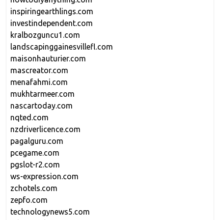
inspiringearthlings.com
investindependent.com
kralbozguncu1.com
landscapinggainesvillefl.com
maisonhauturier.com
mascreator.com
menafahmi.com
mukhtarmeer.com
nascartoday.com
nqted.com
nzdriverlicence.com
pagalguru.com
pcegame.com
pgslot-r2.com
ws-expression.com
zchotels.com
zepfo.com
technologynews5.com