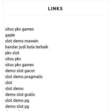
LINKS
situs pkv games
gaple
slot demo maxwin
bandar judi bola terbaik
pkv slot
situs pkv
situs pkv games
demo slot gacor
slot demo pragmatic
slot
slot demo
demo slot gratis
slot demo pg
demo slot pg