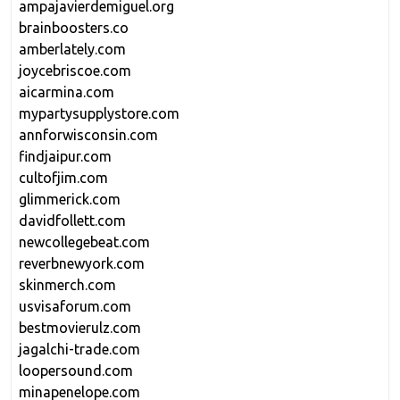
ampajavierdemiguel.org
brainboosters.co
amberlately.com
joycebriscoe.com
aicarmina.com
mypartysupplystore.com
annforwisconsin.com
findjaipur.com
cultofjim.com
glimmerick.com
davidfollett.com
newcollegebeat.com
reverbnewyork.com
skinmerch.com
usvisaforum.com
bestmovierulz.com
jagalchi-trade.com
loopersound.com
minapenelope.com