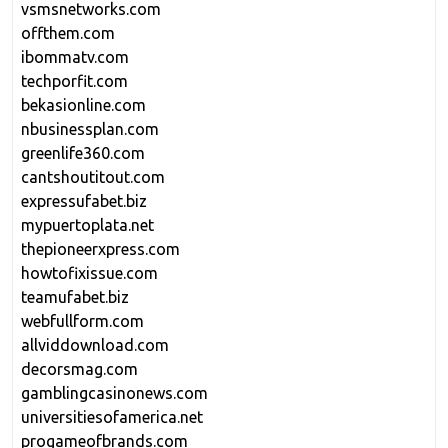
vsmsnetworks.com
offthem.com
ibommatv.com
techporfit.com
bekasionline.com
nbusinessplan.com
greenlife360.com
cantshoutitout.com
expressufabet.biz
mypuertoplata.net
thepioneerxpress.com
howtofixissue.com
teamufabet.biz
webfullform.com
allviddownload.com
decorsmag.com
gamblingcasinonews.com
universitiesofamerica.net
progameofbrands.com