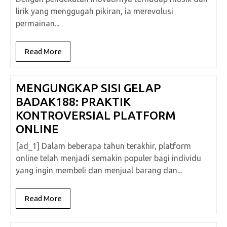
lirik yang menggugah pikiran, ia merevolusi
permainan...
Read
Read More
More
MENGUNGKAP SISI GELAP
BADAK188: PRAKTIK
KONTROVERSIAL PLATFORM
ONLINE
[ad_1] Dalam beberapa tahun terakhir, platform
online telah menjadi semakin populer bagi individu
yang ingin membeli dan menjual barang dan...
Read
Read More
More