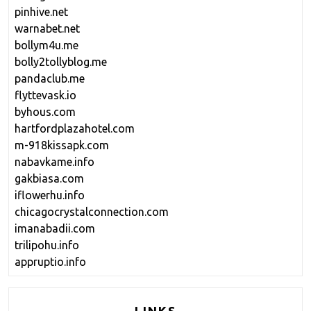
pinhive.net
warnabet.net
bollym4u.me
bolly2tollyblog.me
pandaclub.me
flyttevask.io
byhous.com
hartfordplazahotel.com
m-918kissapk.com
nabavkame.info
gakbiasa.com
iflowerhu.info
chicagocrystalconnection.com
imanabadii.com
trilipohu.info
appruptio.info