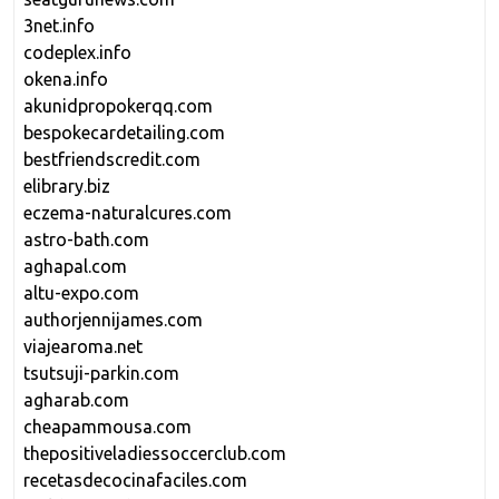
3net.info
codeplex.info
okena.info
akunidpropokerqq.com
bespokecardetailing.com
bestfriendscredit.com
elibrary.biz
eczema-naturalcures.com
astro-bath.com
aghapal.com
altu-expo.com
authorjennijames.com
viajearoma.net
tsutsuji-parkin.com
agharab.com
cheapammousa.com
thepositiveladiessoccerclub.com
recetasdecocinafaciles.com