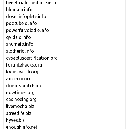
beneficialgrandiose.info
blomaio.info
dosellinfoplete.info
podtubeio.info
powerfulvolatile.info
qvidsio.info
shumaio.info
slotherio.info
cysapluscertification.org
fortnitehacks.org
loginsearch.org
aodecor.org
donorsmatch.org
nowtimes.org
casinoeing.org
livemocha.biz
streetlife.biz
hyves.biz
enoughinfo.net