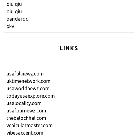
qiu qiu
qiu qiu
bandarqq
pkv
LINKS
usafullnewz.com
uktimenetwork.com
usaworldnewz.com
todayusaexplore.com
usalocality.com
usafournewz.com
thebalochhal.com
vehicularmaster.com
vibesaccent.com