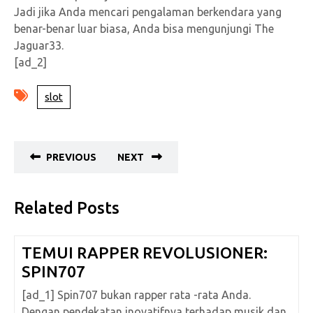
Jadi jika Anda mencari pengalaman berkendara yang
benar-benar luar biasa, Anda bisa mengunjungi The
Jaguar33.
[ad_2]
slot
Post
Previous
Next
navigation
PREVIOUS
NEXT
post:
post:
Related Posts
TEMUI RAPPER REVOLUSIONER:
SPIN707
[ad_1] Spin707 bukan rapper rata -rata Anda.
Dengan pendekatan inovatifnya terhadap musik dan