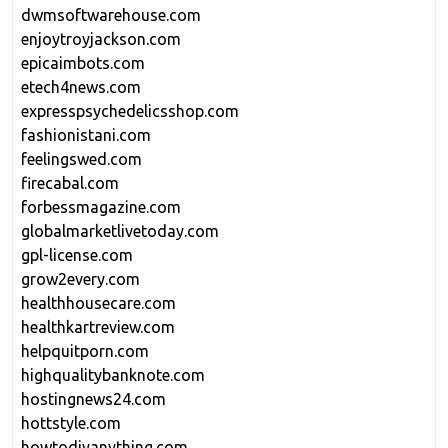
dwmsoftwarehouse.com
enjoytroyjackson.com
epicaimbots.com
etech4news.com
expresspsychedelicsshop.com
fashionistani.com
feelingswed.com
firecabal.com
forbessmagazine.com
globalmarketlivetoday.com
gpl-license.com
grow2every.com
healthhousecare.com
healthkartreview.com
helpquitporn.com
highqualitybanknote.com
hostingnews24.com
hottstyle.com
howtodiyanything.com