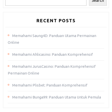
Search
RECENT POSTS
Memahami Saung4D: Panduan Utama Permainan
Online
Memahami Ahlicasino: Panduan Komprehensif
Memahami JurusCasino: Panduan Komprehensif
Permainan Online
Memahami Plisbet: Panduan Komprehensif
Memahami Bunga99: Panduan Utama Untuk Pemula