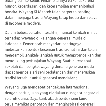
bidang seni tersebut. Penampilannya terkenal karena
humor, kecerdasan, dan keterampilan memanipulasi
boneka. Wayang Ki Manteb telah berperan penting
dalam menjaga tradisi Wayang tetap hidup dan relevan
di Indonesia modern.
Dalam beberapa tahun terakhir, muncul kembali minat
terhadap Wayang di kalangan generasi muda di
Indonesia. Pemerintah menyadari pentingnya
melestarikan bentuk kesenian tradisional ini dan telah
mengambil langkah-langkah untuk mempromosikan dan
mendukung pertunjukan Wayang. Saat ini terdapat
sekolah dan bengkel wayang dimana generasi muda
dapat mempelajari seni pedalangan dan meneruskan
tradisi tersebut untuk generasi mendatang.
Wayang juga mendapat pengakuan internasional,
dengan pertunjukan yang diadakan di negara-negara di
seluruh dunia. Daya tarik abadi bentuk seni kuno ini
terus memikat penonton dan menginspirasi generasi