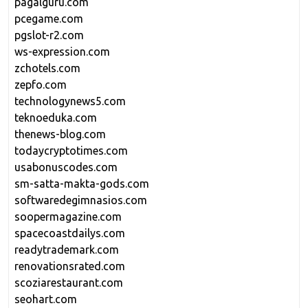
pagalguru.com
pcegame.com
pgslot-r2.com
ws-expression.com
zchotels.com
zepfo.com
technologynews5.com
teknoeduka.com
thenews-blog.com
todaycryptotimes.com
usabonuscodes.com
sm-satta-makta-gods.com
softwaredegimnasios.com
soopermagazine.com
spacecoastdailys.com
readytrademark.com
renovationsrated.com
scoziarestaurant.com
seohart.com