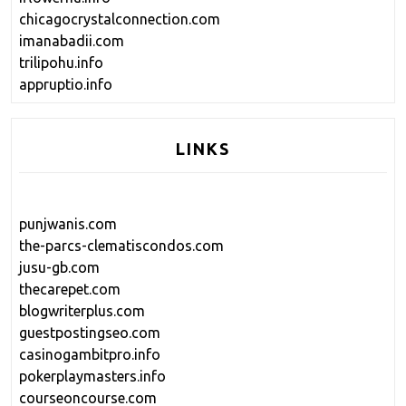
chicagocrystalconnection.com
imanabadii.com
trilipohu.info
appruptio.info
LINKS
punjwanis.com
the-parcs-clematiscondos.com
jusu-gb.com
thecarepet.com
blogwriterplus.com
guestpostingseo.com
casinogambitpro.info
pokerplaymasters.info
courseoncourse.com