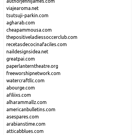
authorjennijames.com
viajearoma.net
tsutsuji-parkin.com
agharab.com
cheapammousa.com
thepositiveladiessoccerclub.com
recetasdecocinafaciles.com
naildesignsidea.net
greatpai.com
paperlanterntheatre.org
freeworshipnetwork.com
watercraftllc.com
abourge.com
afiliixs.com
alharammallz.com
americanbulletins.com
asespares.com
arabianstime.com
atticabblues.com