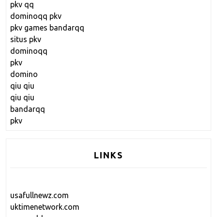
pkv qq
dominoqq pkv
pkv games bandarqq
situs pkv
dominoqq
pkv
domino
qiu qiu
qiu qiu
bandarqq
pkv
LINKS
usafullnewz.com
uktimenetwork.com