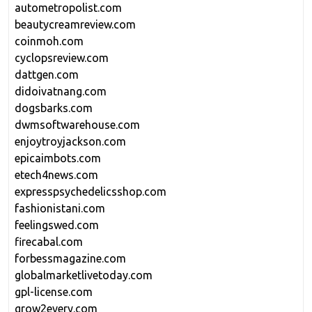
autometropolist.com
beautycreamreview.com
coinmoh.com
cyclopsreview.com
dattgen.com
didoivatnang.com
dogsbarks.com
dwmsoftwarehouse.com
enjoytroyjackson.com
epicaimbots.com
etech4news.com
expresspsychedelicsshop.com
fashionistani.com
feelingswed.com
firecabal.com
forbessmagazine.com
globalmarketlivetoday.com
gpl-license.com
grow2every.com