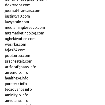
dokteroce.com
journal-francais.com
justintv10.com
lawyerule.com
mediamingleseaco.com
mtsmarketingblog.com
nghekiemtien.com
wasirku.com
tejas24.com
poolturbo.com
prachestait.com
artforafghans.info
airvendio.info
healthexe.info
puretecx.info
tecadvance.info
aminityio.info
amiolahu.info