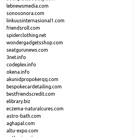
lebnewsmedia.com
sonosonora.com
linkuusinternasional1.com
friendsroll.com
spiderclothing.net
wondergadgetsshop.com
seatgurunews.com
3net.info
codeplex.info
okena.info
akunidpropokerqq.com
bespokecardetailing.com
bestfriendscredit.com
elibrary.biz
eczema-naturalcures.com
astro-bath.com
aghapal.com
altu-expo.com