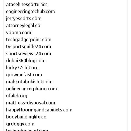
atasehirescortu.net
engineeringtechub.com
jerryescorts.com
attorneylegal.co
voomb.com
techgadgetpoint.com
tvsportsguide24.com
sportsreviews24.com
dubai360blog.com
lucky77slot.org
growmefast.com
mahkotahokislot.com
onlinecancerpharm.com
ufalek.org
mattress-disposal.com
happyflooringandcabinets.com
bodybuildinglife.co
qrdoggy.com
technologygud.com