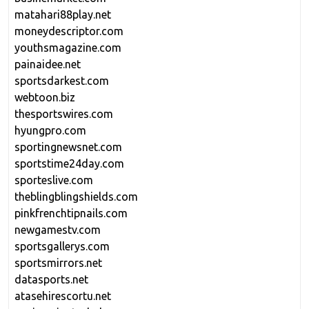
matahari88play.net
moneydescriptor.com
youthsmagazine.com
painaidee.net
sportsdarkest.com
webtoon.biz
thesportswires.com
hyungpro.com
sportingnewsnet.com
sportstime24day.com
sporteslive.com
theblingblingshields.com
pinkfrenchtipnails.com
newgamestv.com
sportsgallerys.com
sportsmirrors.net
datasports.net
atasehirescortu.net