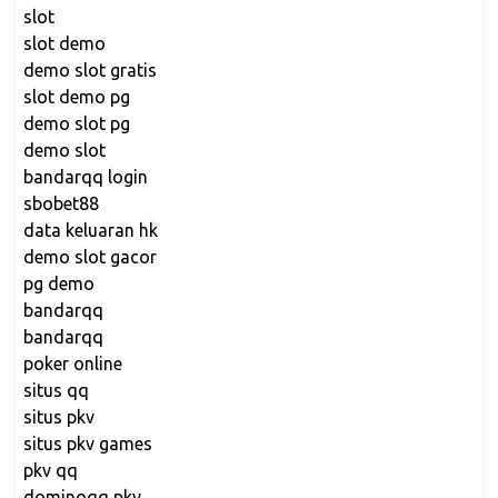
slot
slot demo
demo slot gratis
slot demo pg
demo slot pg
demo slot
bandarqq login
sbobet88
data keluaran hk
demo slot gacor
pg demo
bandarqq
bandarqq
poker online
situs qq
situs pkv
situs pkv games
pkv qq
dominoqq pkv