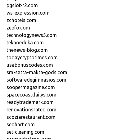
pgslot-r2.com
ws-expression.com
zchotels.com
zepfo.com
technologynews5.com
teknoeduka.com
thenews-blog.com
todaycryptotimes.com
usabonuscodes.com
sm-satta-makta-gods.com
softwaredegimnasios.com
soopermagazine.com
spacecoastdailys.com
readytrademark.com
renovationsrated.com
scoziarestaurant.com
seohart.com
set-cleaning.com