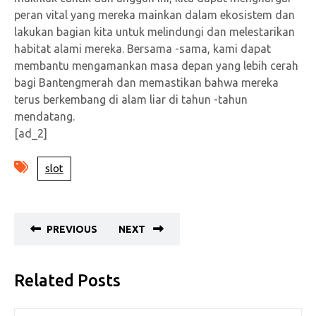
peran vital yang mereka mainkan dalam ekosistem dan
lakukan bagian kita untuk melindungi dan melestarikan
habitat alami mereka. Bersama -sama, kami dapat
membantu mengamankan masa depan yang lebih cerah
bagi Bantengmerah dan memastikan bahwa mereka
terus berkembang di alam liar di tahun -tahun
mendatang.
[ad_2]
slot
Post
Previous
Next
navigation
PREVIOUS
NEXT
post:
post:
Related Posts