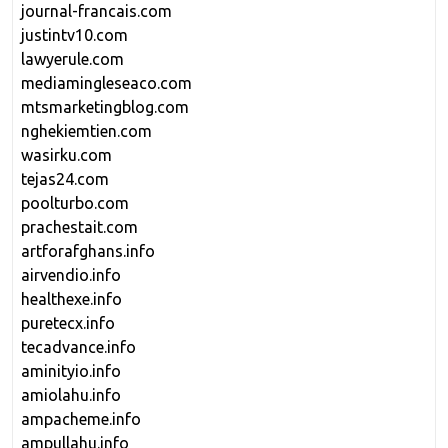
journal-francais.com
justintv10.com
lawyerule.com
mediamingleseaco.com
mtsmarketingblog.com
nghekiemtien.com
wasirku.com
tejas24.com
poolturbo.com
prachestait.com
artforafghans.info
airvendio.info
healthexe.info
puretecx.info
tecadvance.info
aminityio.info
amiolahu.info
ampacheme.info
ampullahu.info