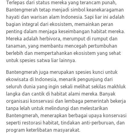
Terlepas dari status mereka yang terancam punah,
Bantengmerah tetap menjadi simbol keanekaragaman
hayati dan warisan alam Indonesia. Sapi liar ini adalah
bagian integral dari ekosistem, memainkan peran
penting dalam menjaga keseimbangan habitat mereka.
Mereka adalah herbivora, merumput di rumput dan
tanaman, yang membantu mencegah pertumbuhan
berlebih dan mempertahankan ekosistem yang sehat
untuk spesies satwa liar lainnya.
Bantengmerah juga merupakan spesies kunci untuk
ekowisata di Indonesia, menarik pengunjung dari
seluruh dunia yang ingin sekali melihat sekilas makhluk
langka dan cantik di habitat alami mereka. Banyak
organisasi konservasi dan lembaga pemerintah bekerja
tanpa lelah untuk melindungi dan melestarikan
Bantengmerah, menerapkan berbagai upaya konservasi
seperti restorasi habitat, tindakan anti-perburuan, dan
program keterlibatan masyarakat.