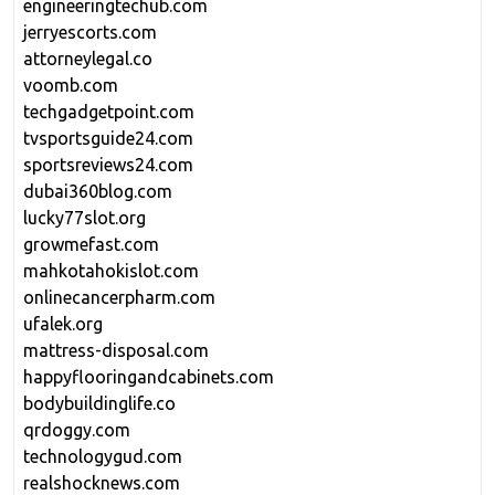
engineeringtechub.com
jerryescorts.com
attorneylegal.co
voomb.com
techgadgetpoint.com
tvsportsguide24.com
sportsreviews24.com
dubai360blog.com
lucky77slot.org
growmefast.com
mahkotahokislot.com
onlinecancerpharm.com
ufalek.org
mattress-disposal.com
happyflooringandcabinets.com
bodybuildinglife.co
qrdoggy.com
technologygud.com
realshocknews.com