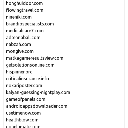
honghuidoor.com
flowingtravel.com
nineniki.com
brandiospecialists.com
medicalcare7.com
adtennaball.com
nabzah.com
mongive.com
matkagameresultsview.com
getsolutionsonline.com
hispinner.org
criticalinsurance.info
nokariposter.com
kalyan-guessing-nightplay.com
gameofpanels.com
androidappsdownloader.com
usetimenow.com
healthblow.com
gohelpmate.com