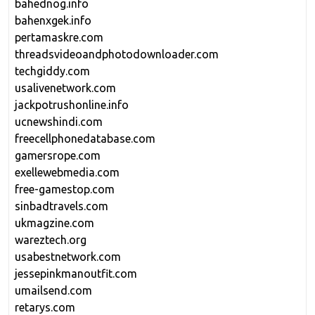
bahednog.info
bahenxgek.info
pertamaskre.com
threadsvideoandphotodownloader.com
techgiddy.com
usalivenetwork.com
jackpotrushonline.info
ucnewshindi.com
freecellphonedatabase.com
gamersrope.com
exellewebmedia.com
free-gamestop.com
sinbadtravels.com
ukmagzine.com
wareztech.org
usabestnetwork.com
jessepinkmanoutfit.com
umailsend.com
retarys.com