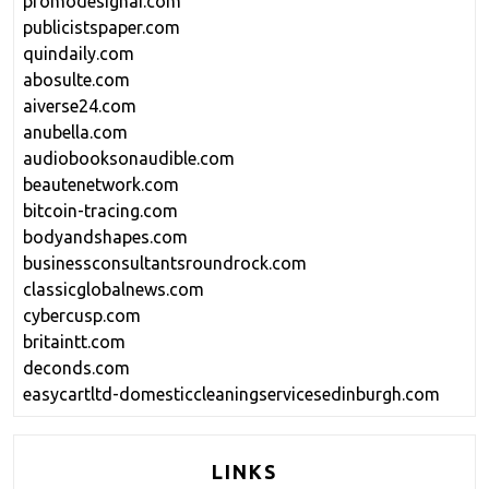
promodesignai.com
publicistspaper.com
quindaily.com
abosulte.com
aiverse24.com
anubella.com
audiobooksonaudible.com
beautenetwork.com
bitcoin-tracing.com
bodyandshapes.com
businessconsultantsroundrock.com
classicglobalnews.com
cybercusp.com
britaintt.com
deconds.com
easycartltd-domesticcleaningservicesedinburgh.com
LINKS