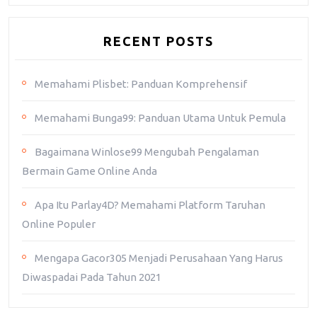
RECENT POSTS
Memahami Plisbet: Panduan Komprehensif
Memahami Bunga99: Panduan Utama Untuk Pemula
Bagaimana Winlose99 Mengubah Pengalaman
Bermain Game Online Anda
Apa Itu Parlay4D? Memahami Platform Taruhan
Online Populer
Mengapa Gacor305 Menjadi Perusahaan Yang Harus
Diwaspadai Pada Tahun 2021