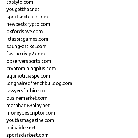
tostylo.com
yougetthat.net
sportsnetclub.com
newbestcrypto.com
oxfordsave.com
iclassicgames.com
saung-artikel.com
fasthokivip2.com
observersports.com
cryptominingplus.com
aquinoticiaspe.com
longhairedfrenchbulldog.com
lawyersforhire.co
businemarket.com
matahari88play.net
moneydescriptor.com
youthsmagazine.com
painaidee.net
sportsdarkest.com