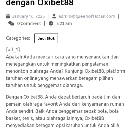
dengan Oxibet88
January
|
|
January 16, 2025
admin@queenofrattan.com
16,
|
0 Comment
5:23 am
2025
Categories:
Judi Slot
[ad_1]
Apakah Anda mencari cara yang menyenangkan dan
menegangkan untuk meningkatkan pengalaman
menonton olahraga Anda? Kunjungi Oxibet88, platform
taruhan online yang menawarkan beragam pilihan
taruhan untuk penggemar olahraga.
Dengan Oxibet88, Anda dapat bertaruh pada tim dan
pemain olahraga favorit Anda dari kenyamanan rumah
Anda sendiri. Baik Anda penggemar sepak bola, bola
basket, tenis, atau olahraga lainnya, Oxibet88
menyediakan beragam opsi taruhan untuk Anda pilih.