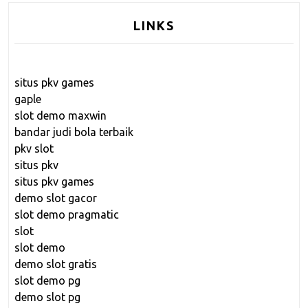
LINKS
situs pkv games
gaple
slot demo maxwin
bandar judi bola terbaik
pkv slot
situs pkv
situs pkv games
demo slot gacor
slot demo pragmatic
slot
slot demo
demo slot gratis
slot demo pg
demo slot pg