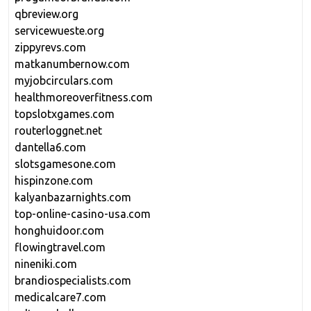
qbreview.org
servicewueste.org
zippyrevs.com
matkanumbernow.com
myjobcirculars.com
healthmoreoverfitness.com
topslotxgames.com
routerloggnet.net
dantella6.com
slotsgamesone.com
hispinzone.com
kalyanbazarnights.com
top-online-casino-usa.com
honghuidoor.com
flowingtravel.com
nineniki.com
brandiospecialists.com
medicalcare7.com