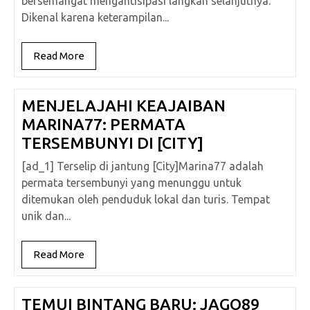
bersemangat mengantisipasi langkah selanjutnya.
Dikenal karena keterampilan...
Read
Read More
More
MENJELAJAHI KEAJAIBAN
MARINA77: PERMATA
TERSEMBUNYI DI [CITY]
[ad_1] Terselip di jantung [City]Marina77 adalah
permata tersembunyi yang menunggu untuk
ditemukan oleh penduduk lokal dan turis. Tempat
unik dan...
Read
Read More
More
TEMUI BINTANG BARU: JAGO89