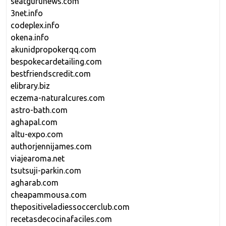
seatgurunews.com
3net.info
codeplex.info
okena.info
akunidpropokerqq.com
bespokecardetailing.com
bestfriendscredit.com
elibrary.biz
eczema-naturalcures.com
astro-bath.com
aghapal.com
altu-expo.com
authorjennijames.com
viajearoma.net
tsutsuji-parkin.com
agharab.com
cheapammousa.com
thepositiveladiessoccerclub.com
recetasdecocinafaciles.com