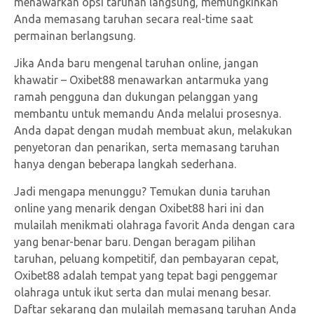
menawarkan opsi taruhan langsung, memungkinkan
Anda memasang taruhan secara real-time saat
permainan berlangsung.
Jika Anda baru mengenal taruhan online, jangan
khawatir – Oxibet88 menawarkan antarmuka yang
ramah pengguna dan dukungan pelanggan yang
membantu untuk memandu Anda melalui prosesnya.
Anda dapat dengan mudah membuat akun, melakukan
penyetoran dan penarikan, serta memasang taruhan
hanya dengan beberapa langkah sederhana.
Jadi mengapa menunggu? Temukan dunia taruhan
online yang menarik dengan Oxibet88 hari ini dan
mulailah menikmati olahraga favorit Anda dengan cara
yang benar-benar baru. Dengan beragam pilihan
taruhan, peluang kompetitif, dan pembayaran cepat,
Oxibet88 adalah tempat yang tepat bagi penggemar
olahraga untuk ikut serta dan mulai menang besar.
Daftar sekarang dan mulailah memasang taruhan Anda