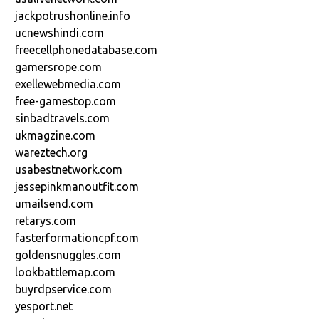
jackpotrushonline.info
ucnewshindi.com
freecellphonedatabase.com
gamersrope.com
exellewebmedia.com
free-gamestop.com
sinbadtravels.com
ukmagzine.com
wareztech.org
usabestnetwork.com
jessepinkmanoutfit.com
umailsend.com
retarys.com
fasterformationcpf.com
goldensnuggles.com
lookbattlemap.com
buyrdpservice.com
yesport.net