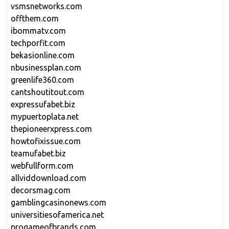
vsmsnetworks.com
offthem.com
ibommatv.com
techporfit.com
bekasionline.com
nbusinessplan.com
greenlife360.com
cantshoutitout.com
expressufabet.biz
mypuertoplata.net
thepioneerxpress.com
howtofixissue.com
teamufabet.biz
webfullform.com
allviddownload.com
decorsmag.com
gamblingcasinonews.com
universitiesofamerica.net
progameofbrands.com