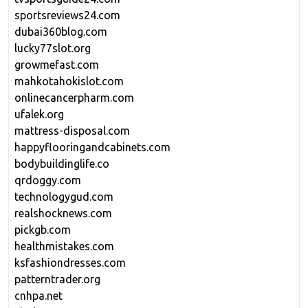
sportsreviews24.com
dubai360blog.com
lucky77slot.org
growmefast.com
mahkotahokislot.com
onlinecancerpharm.com
ufalek.org
mattress-disposal.com
happyflooringandcabinets.com
bodybuildinglife.co
qrdoggy.com
technologygud.com
realshocknews.com
pickgb.com
healthmistakes.com
ksfashiondresses.com
patterntrader.org
cnhpa.net