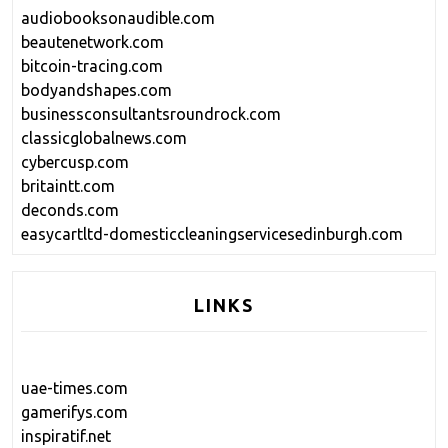
audiobooksonaudible.com
beautenetwork.com
bitcoin-tracing.com
bodyandshapes.com
businessconsultantsroundrock.com
classicglobalnews.com
cybercusp.com
britaintt.com
deconds.com
easycartltd-domesticcleaningservicesedinburgh.com
LINKS
uae-times.com
gamerifys.com
inspiratif.net