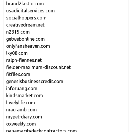
brand2lastio.com
usadigitalservices.com
socialhoppers.com
creativedream.net
n2315.com
getwebonline.com
onlyfansheaven.com
lky08.com
ralph-fiennes.net
fielder-maximum-discount.net
fitfllex.com
genesisbusinesscredit.com
inforuang.com
kindsmarket.com
luvelylife.com
macramb.com
mypet-diary.com
oxweekly.com
panamacitydeckcontractors.com