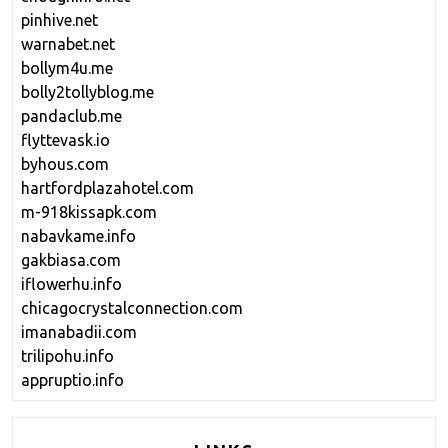
pinhive.net
warnabet.net
bollym4u.me
bolly2tollyblog.me
pandaclub.me
flyttevask.io
byhous.com
hartfordplazahotel.com
m-918kissapk.com
nabavkame.info
gakbiasa.com
iflowerhu.info
chicagocrystalconnection.com
imanabadii.com
trilipohu.info
appruptio.info