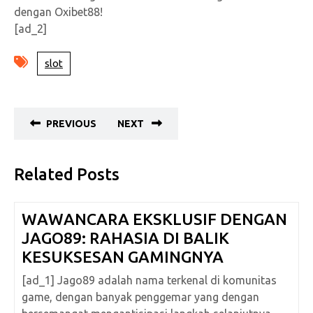
dengan Oxibet88!
[ad_2]
slot
Post
Previous
Next
navigation
PREVIOUS
NEXT
post:
post:
Related Posts
WAWANCARA EKSKLUSIF DENGAN
JAGO89: RAHASIA DI BALIK
KESUKSESAN GAMINGNYA
[ad_1] Jago89 adalah nama terkenal di komunitas
game, dengan banyak penggemar yang dengan