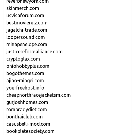
reverbnewyork.com
skinmerch.com
usvisaforum.com
bestmovierulz.com
jagalchi-trade.com
loopersound.com
minapenelope.com
justicereformalliance.com
cryptoglax.com
ohiohobbyplus.com
bogothemes.com
ajino-mingei.com
yourfreehost.info
cheapnorthfacejacketsm.com
gurjoshhomes.com
tombradydiet.com
bonthaiclub.com
casusbelli-mod.com
bookplatesociety.com