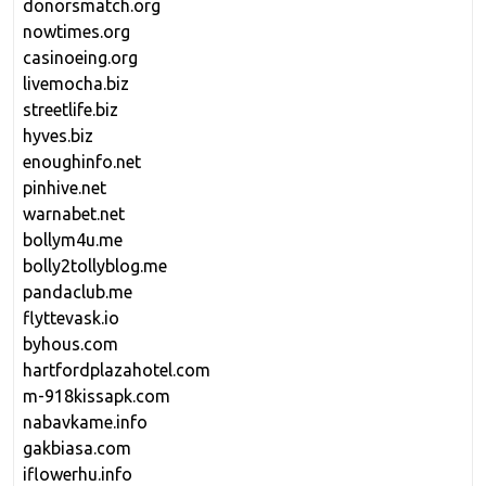
donorsmatch.org
nowtimes.org
casinoeing.org
livemocha.biz
streetlife.biz
hyves.biz
enoughinfo.net
pinhive.net
warnabet.net
bollym4u.me
bolly2tollyblog.me
pandaclub.me
flyttevask.io
byhous.com
hartfordplazahotel.com
m-918kissapk.com
nabavkame.info
gakbiasa.com
iflowerhu.info