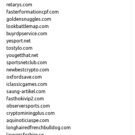
retarys.com
fasterformationcpf.com
goldensnuggles.com
lookbattlemap.com
buyrdpservice.com
yesport.net
tostylo.com
yougetthat.net
sportsnetclub.com
newbestcrypto.com
oxfordsave.com
iclassicgames.com
saung-artikel.com
fasthokivip2.com
observersports.com
cryptominingplus.com
aquinoticiaspe.com
longhairedfrenchbulldog.com
lawyersforhire.co