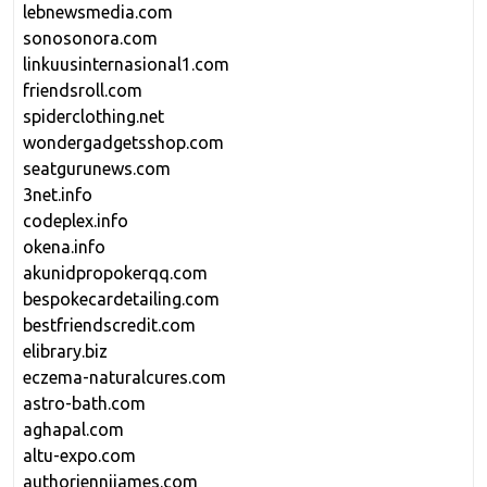
lebnewsmedia.com
sonosonora.com
linkuusinternasional1.com
friendsroll.com
spiderclothing.net
wondergadgetsshop.com
seatgurunews.com
3net.info
codeplex.info
okena.info
akunidpropokerqq.com
bespokecardetailing.com
bestfriendscredit.com
elibrary.biz
eczema-naturalcures.com
astro-bath.com
aghapal.com
altu-expo.com
authorjennijames.com