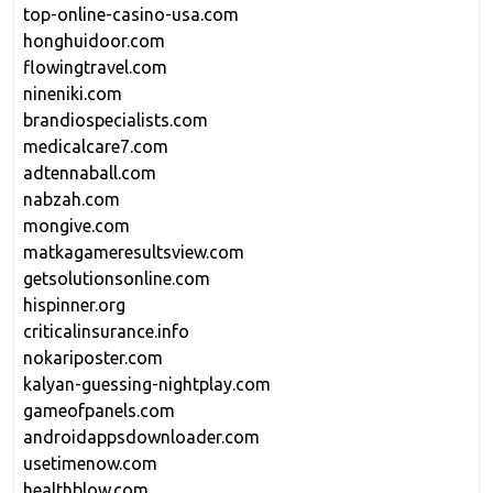
top-online-casino-usa.com
honghuidoor.com
flowingtravel.com
nineniki.com
brandiospecialists.com
medicalcare7.com
adtennaball.com
nabzah.com
mongive.com
matkagameresultsview.com
getsolutionsonline.com
hispinner.org
criticalinsurance.info
nokariposter.com
kalyan-guessing-nightplay.com
gameofpanels.com
androidappsdownloader.com
usetimenow.com
healthblow.com