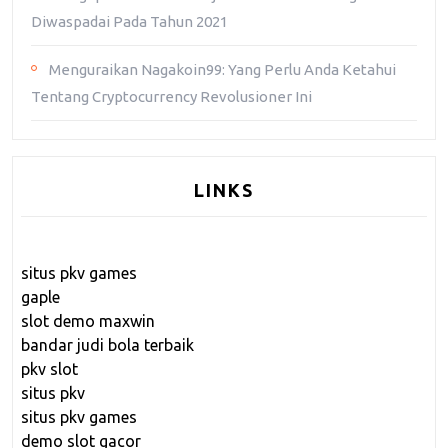
Diwaspadai Pada Tahun 2021
Menguraikan Nagakoin99: Yang Perlu Anda Ketahui
Tentang Cryptocurrency Revolusioner Ini
LINKS
situs pkv games
gaple
slot demo maxwin
bandar judi bola terbaik
pkv slot
situs pkv
situs pkv games
demo slot gacor