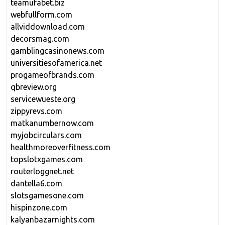
teamufabet.biz
webfullform.com
allviddownload.com
decorsmag.com
gamblingcasinonews.com
universitiesofamerica.net
progameofbrands.com
qbreview.org
servicewueste.org
zippyrevs.com
matkanumbernow.com
myjobcirculars.com
healthmoreoverfitness.com
topslotxgames.com
routerloggnet.net
dantella6.com
slotsgamesone.com
hispinzone.com
kalyanbazarnights.com