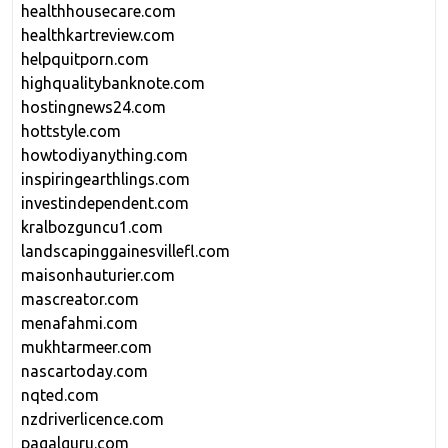
healthhousecare.com
healthkartreview.com
helpquitporn.com
highqualitybanknote.com
hostingnews24.com
hottstyle.com
howtodiyanything.com
inspiringearthlings.com
investindependent.com
kralbozguncu1.com
landscapinggainesvillefl.com
maisonhauturier.com
mascreator.com
menafahmi.com
mukhtarmeer.com
nascartoday.com
nqted.com
nzdriverlicence.com
pagalguru.com