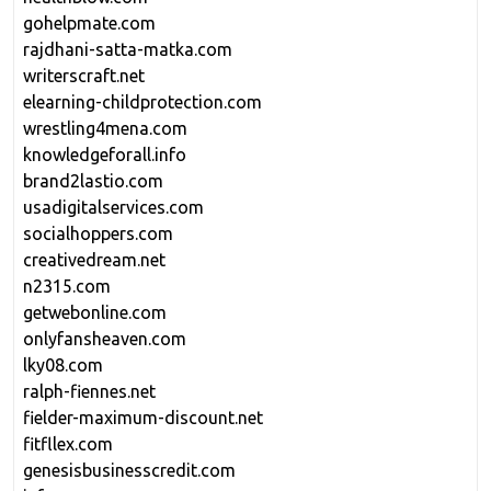
gohelpmate.com
rajdhani-satta-matka.com
writerscraft.net
elearning-childprotection.com
wrestling4mena.com
knowledgeforall.info
brand2lastio.com
usadigitalservices.com
socialhoppers.com
creativedream.net
n2315.com
getwebonline.com
onlyfansheaven.com
lky08.com
ralph-fiennes.net
fielder-maximum-discount.net
fitfllex.com
genesisbusinesscredit.com