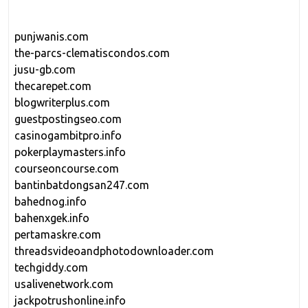
punjwanis.com
the-parcs-clematiscondos.com
jusu-gb.com
thecarepet.com
blogwriterplus.com
guestpostingseo.com
casinogambitpro.info
pokerplaymasters.info
courseoncourse.com
bantinbatdongsan247.com
bahednog.info
bahenxgek.info
pertamaskre.com
threadsvideoandphotodownloader.com
techgiddy.com
usalivenetwork.com
jackpotrushonline.info