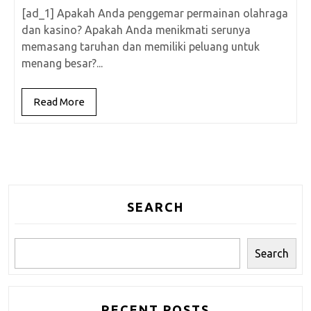
[ad_1] Apakah Anda penggemar permainan olahraga
dan kasino? Apakah Anda menikmati serunya
memasang taruhan dan memiliki peluang untuk
menang besar?...
Read
Read More
More
SEARCH
Search
RECENT POSTS