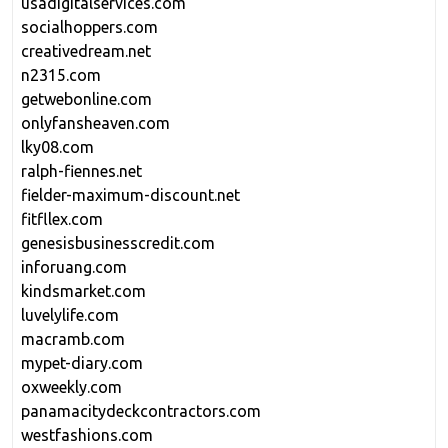
usadigitalservices.com
socialhoppers.com
creativedream.net
n2315.com
getwebonline.com
onlyfansheaven.com
lky08.com
ralph-fiennes.net
fielder-maximum-discount.net
fitfllex.com
genesisbusinesscredit.com
inforuang.com
kindsmarket.com
luvelylife.com
macramb.com
mypet-diary.com
oxweekly.com
panamacitydeckcontractors.com
westfashions.com