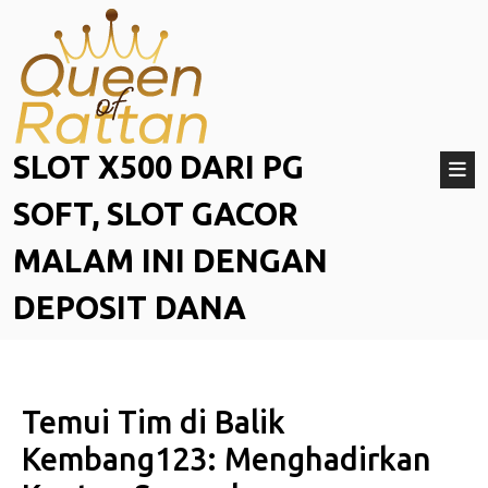
Skip
to
content
SLOT X500 DARI PG
SOFT, SLOT GACOR
MALAM INI DENGAN
DEPOSIT DANA
Temui Tim di Balik
Kembang123: Menghadirkan