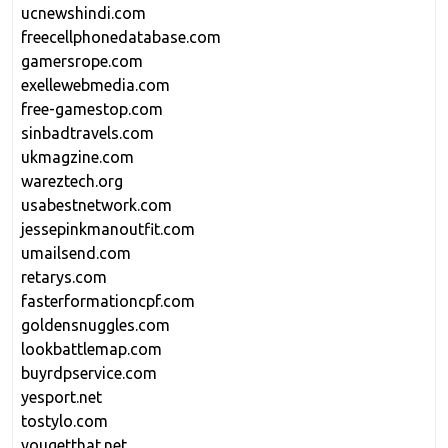
ucnewshindi.com
freecellphonedatabase.com
gamersrope.com
exellewebmedia.com
free-gamestop.com
sinbadtravels.com
ukmagzine.com
wareztech.org
usabestnetwork.com
jessepinkmanoutfit.com
umailsend.com
retarys.com
fasterformationcpf.com
goldensnuggles.com
lookbattlemap.com
buyrdpservice.com
yesport.net
tostylo.com
yougetthat.net