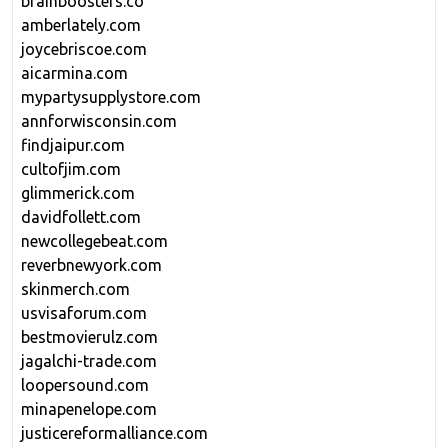
brainboosters.co
amberlately.com
joycebriscoe.com
aicarmina.com
mypartysupplystore.com
annforwisconsin.com
findjaipur.com
cultofjim.com
glimmerick.com
davidfollett.com
newcollegebeat.com
reverbnewyork.com
skinmerch.com
usvisaforum.com
bestmovierulz.com
jagalchi-trade.com
loopersound.com
minapenelope.com
justicereformalliance.com