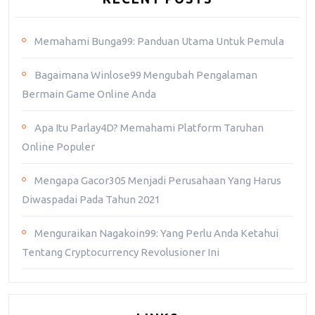
Memahami Bunga99: Panduan Utama Untuk Pemula
Bagaimana Winlose99 Mengubah Pengalaman
Bermain Game Online Anda
Apa Itu Parlay4D? Memahami Platform Taruhan
Online Populer
Mengapa Gacor305 Menjadi Perusahaan Yang Harus
Diwaspadai Pada Tahun 2021
Menguraikan Nagakoin99: Yang Perlu Anda Ketahui
Tentang Cryptocurrency Revolusioner Ini