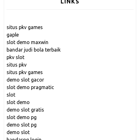
LINKS
situs pkv games
gaple
slot demo maxwin
bandar judi bola terbaik
pkv slot
situs pkv
situs pkv games
demo slot gacor
slot demo pragmatic
slot
slot demo
demo slot gratis
slot demo pg
demo slot pg
demo slot
bandarqq login