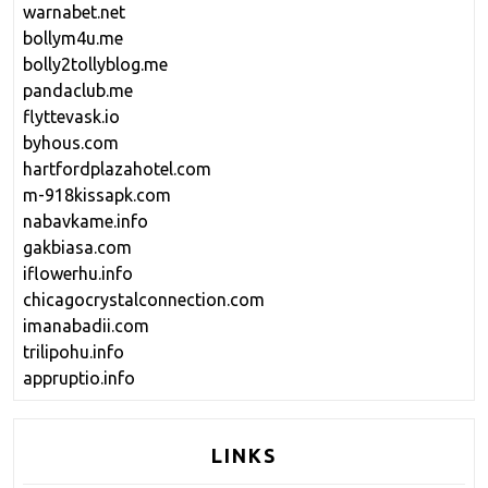
warnabet.net
bollym4u.me
bolly2tollyblog.me
pandaclub.me
flyttevask.io
byhous.com
hartfordplazahotel.com
m-918kissapk.com
nabavkame.info
gakbiasa.com
iflowerhu.info
chicagocrystalconnection.com
imanabadii.com
trilipohu.info
appruptio.info
LINKS