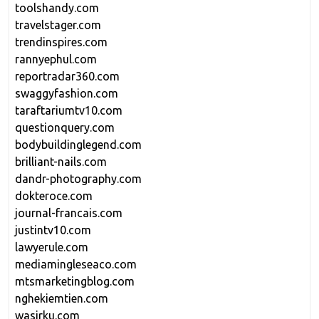
toolshandy.com
travelstager.com
trendinspires.com
rannyephul.com
reportradar360.com
swaggyfashion.com
taraftariumtv10.com
questionquery.com
bodybuildinglegend.com
brilliant-nails.com
dandr-photography.com
dokteroce.com
journal-francais.com
justintv10.com
lawyerule.com
mediamingleseaco.com
mtsmarketingblog.com
nghekiemtien.com
wasirku.com