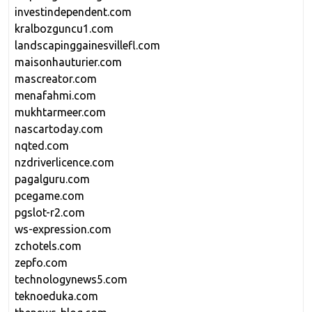
investindependent.com
kralbozguncu1.com
landscapinggainesvillefl.com
maisonhauturier.com
mascreator.com
menafahmi.com
mukhtarmeer.com
nascartoday.com
nqted.com
nzdriverlicence.com
pagalguru.com
pcegame.com
pgslot-r2.com
ws-expression.com
zchotels.com
zepfo.com
technologynews5.com
teknoeduka.com