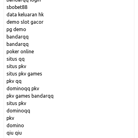
sbobet88
data keluaran hk
demo slot gacor
pg demo
bandarqq
bandarqq
poker online
situs qq
situs pkv
situs pkv games
pkv qq
dominoqq pkv
pkv games bandarqq
situs pkv
dominoqq
pkv
domino
qiu qiu