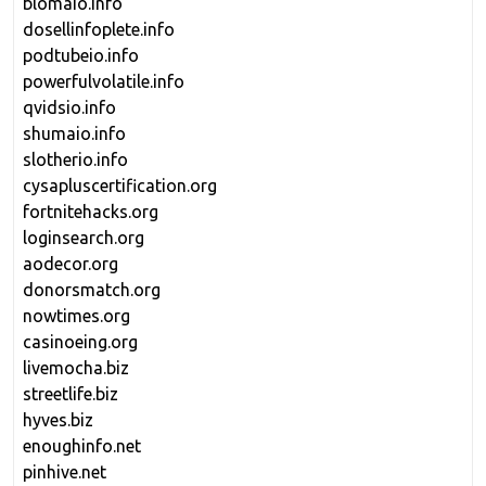
blomaio.info
dosellinfoplete.info
podtubeio.info
powerfulvolatile.info
qvidsio.info
shumaio.info
slotherio.info
cysapluscertification.org
fortnitehacks.org
loginsearch.org
aodecor.org
donorsmatch.org
nowtimes.org
casinoeing.org
livemocha.biz
streetlife.biz
hyves.biz
enoughinfo.net
pinhive.net