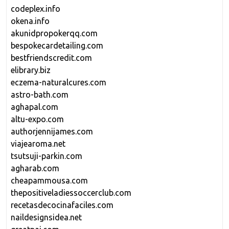
codeplex.info
okena.info
akunidpropokerqq.com
bespokecardetailing.com
bestfriendscredit.com
elibrary.biz
eczema-naturalcures.com
astro-bath.com
aghapal.com
altu-expo.com
authorjennijames.com
viajearoma.net
tsutsuji-parkin.com
agharab.com
cheapammousa.com
thepositiveladiessoccerclub.com
recetasdecocinafaciles.com
naildesignsidea.net