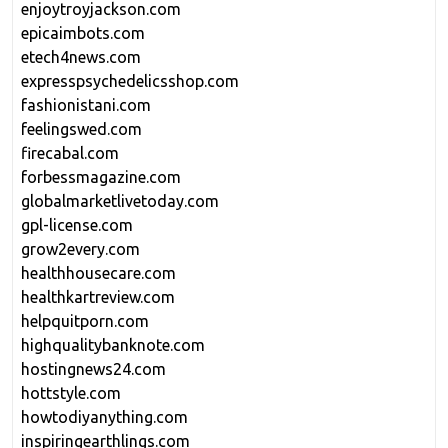
enjoytroyjackson.com
epicaimbots.com
etech4news.com
expresspsychedelicsshop.com
fashionistani.com
feelingswed.com
firecabal.com
forbessmagazine.com
globalmarketlivetoday.com
gpl-license.com
grow2every.com
healthhousecare.com
healthkartreview.com
helpquitporn.com
highqualitybanknote.com
hostingnews24.com
hottstyle.com
howtodiyanything.com
inspiringearthlings.com