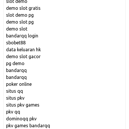
slot demo
demo slot gratis
slot demo pg
demo slot pg
demo slot
bandarqq login
sbobet88
data keluaran hk
demo slot gacor
pg demo
bandarqq
bandarqq
poker online
situs qq
situs pkv
situs pkv games
pkv qq
dominoqq pkv
pkv games bandarqq