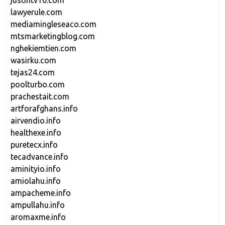
justintv10.com
lawyerule.com
mediamingleseaco.com
mtsmarketingblog.com
nghekiemtien.com
wasirku.com
tejas24.com
poolturbo.com
prachestait.com
artforafghans.info
airvendio.info
healthexe.info
puretecx.info
tecadvance.info
aminityio.info
amiolahu.info
ampacheme.info
ampullahu.info
aromaxme.info