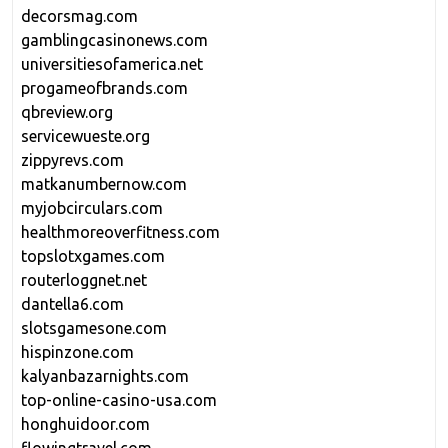
decorsmag.com
gamblingcasinonews.com
universitiesofamerica.net
progameofbrands.com
qbreview.org
servicewueste.org
zippyrevs.com
matkanumbernow.com
myjobcirculars.com
healthmoreoverfitness.com
topslotxgames.com
routerloggnet.net
dantella6.com
slotsgamesone.com
hispinzone.com
kalyanbazarnights.com
top-online-casino-usa.com
honghuidoor.com