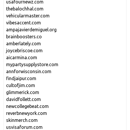
usafournewz.com
thebalochhal.com
vehicularmaster.com
vibesaccent.com
ampajavierdemiguel.org
brainboosters.co
amberlately.com
joycebriscoe.com
aicarmina.com
mypartysupplystore.com
annforwisconsin.com
findjaipur.com
cultofjim.com
glimmerick.com
davidfollett.com
newcollegebeat.com
reverbnewyork.com
skinmerch.com
usvisaforum.com