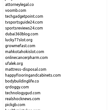
attorneylegal.co
voomb.com
techgadgetpoint.com
tvsportsguide24.com
sportsreviews24.com
dubai360blog.com
lucky77slot.org
growmefast.com
mahkotahokislot.com
onlinecancerpharm.com
ufalek.org
mattress-disposal.com
happyflooringandcabinets.com
bodybuildinglife.co
qrdoggy.com
technologygud.com
realshocknews.com
pickgb.com