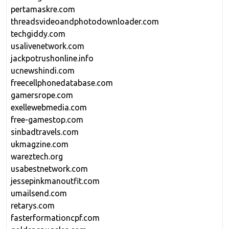
pertamaskre.com
threadsvideoandphotodownloader.com
techgiddy.com
usalivenetwork.com
jackpotrushonline.info
ucnewshindi.com
freecellphonedatabase.com
gamersrope.com
exellewebmedia.com
free-gamestop.com
sinbadtravels.com
ukmagzine.com
wareztech.org
usabestnetwork.com
jessepinkmanoutfit.com
umailsend.com
retarys.com
fasterformationcpf.com