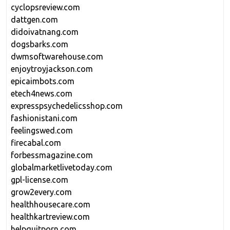
cyclopsreview.com
dattgen.com
didoivatnang.com
dogsbarks.com
dwmsoftwarehouse.com
enjoytroyjackson.com
epicaimbots.com
etech4news.com
expresspsychedelicsshop.com
fashionistani.com
feelingswed.com
firecabal.com
forbessmagazine.com
globalmarketlivetoday.com
gpl-license.com
grow2every.com
healthhousecare.com
healthkartreview.com
helpquitporn.com