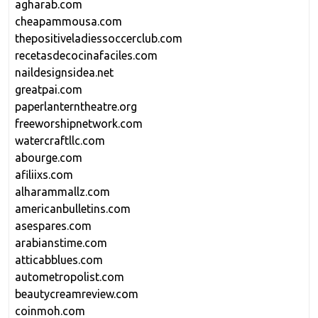
agharab.com
cheapammousa.com
thepositiveladiessoccerclub.com
recetasdecocinafaciles.com
naildesignsidea.net
greatpai.com
paperlanterntheatre.org
freeworshipnetwork.com
watercraftllc.com
abourge.com
afiliixs.com
alharammallz.com
americanbulletins.com
asespares.com
arabianstime.com
atticabblues.com
autometropolist.com
beautycreamreview.com
coinmoh.com