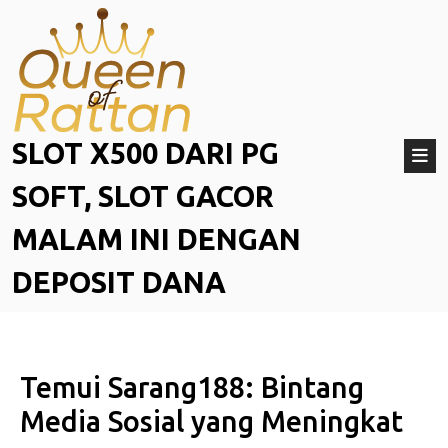
Skip
to
content
SLOT X500 DARI PG
SOFT, SLOT GACOR
MALAM INI DENGAN
DEPOSIT DANA
Temui Sarang188: Bintang
Media Sosial yang Meningkat