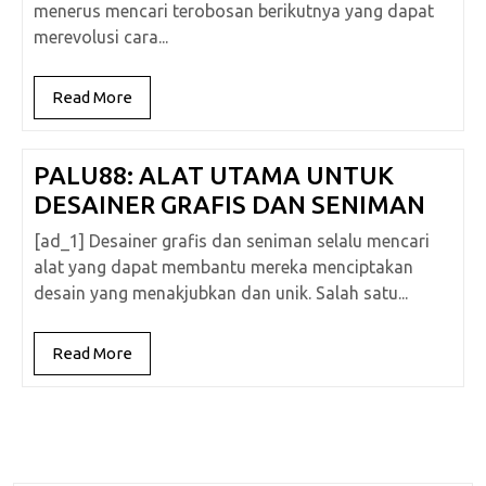
menerus mencari terobosan berikutnya yang dapat
merevolusi cara...
Read
Read More
More
PALU88: ALAT UTAMA UNTUK
DESAINER GRAFIS DAN SENIMAN
[ad_1] Desainer grafis dan seniman selalu mencari
alat yang dapat membantu mereka menciptakan
desain yang menakjubkan dan unik. Salah satu...
Read
Read More
More