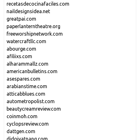
recetasdecocinafaciles.com
naildesignsidea.net
greatpai.com
paperlanterntheatre.org
freeworshipnetwork.com
watercraftllc.com
abourge.com
afiliixs.com
alharammallz.com
americanbulletins.com
asespares.com
arabianstime.com
atticabblues.com
autometropolist.com
beautycreamreview.com
coinmoh.com
cyclopsreview.com
dattgen.com
didoivatnang.com