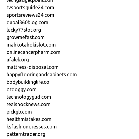
techgadgetpoint.com
tvsportsguide24.com
sportsreviews24.com
dubai360blog.com
lucky77slot.org
growmefast.com
mahkotahokislot.com
onlinecancerpharm.com
ufalek.org
mattress-disposal.com
happyflooringandcabinets.com
bodybuildinglife.co
qrdoggy.com
technologygud.com
realshocknews.com
pickgb.com
healthmistakes.com
ksfashiondresses.com
patterntrader.org