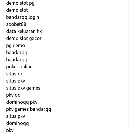
demo slot pg
demo slot
bandarqq login
sbobet88
data keluaran hk
demo slot gacor
pg demo
bandarqq
bandarqq
poker online
situs qq
situs pkv
situs pkv games
pkv qq
dominoqq pkv
pkv games bandarqq
situs pkv
dominoqq
pkv