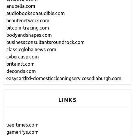
anubella.com
audiobooksonaudible.com
beautenetwork.com
bitcoin-tracing.com
bodyandshapes.com
businessconsultantsroundrock.com
classicglobalnews.com
cybercusp.com
britaintt.com
deconds.com
easycartltd-domesticcleaningservicesedinburgh.com
LINKS
uae-times.com
gamerifys.com