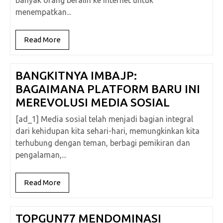
banyak orang beralih ke internet untuk
menempatkan...
Read
Read More
More
BANGKITNYA IMBAJP:
BAGAIMANA PLATFORM BARU INI
MEREVOLUSI MEDIA SOSIAL
[ad_1] Media sosial telah menjadi bagian integral
dari kehidupan kita sehari-hari, memungkinkan kita
terhubung dengan teman, berbagi pemikiran dan
pengalaman,...
Read
Read More
More
TOPGUN77 MENDOMINASI