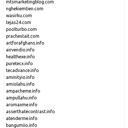
mtsmarketingblog.com
nghekiemtien.com
wasirku.com
tejas24.com
poolturbo.com
prachestait.com
artforafghans.info
airvendio.info
healthexe.info
puretecx.info
tecadvance.info
aminityio.info
amiolahu.info
ampacheme.info
ampullahu.info
aromaxme.info
asserthatecontrast.info
atenderme.info
bangumiio.info