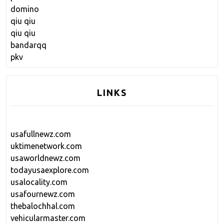
domino
qiu qiu
qiu qiu
bandarqq
pkv
LINKS
usafullnewz.com
uktimenetwork.com
usaworldnewz.com
todayusaexplore.com
usalocality.com
usafournewz.com
thebalochhal.com
vehicularmaster.com