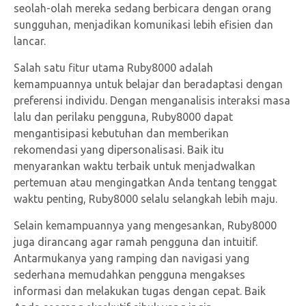
seolah-olah mereka sedang berbicara dengan orang
sungguhan, menjadikan komunikasi lebih efisien dan
lancar.
Salah satu fitur utama Ruby8000 adalah
kemampuannya untuk belajar dan beradaptasi dengan
preferensi individu. Dengan menganalisis interaksi masa
lalu dan perilaku pengguna, Ruby8000 dapat
mengantisipasi kebutuhan dan memberikan
rekomendasi yang dipersonalisasi. Baik itu
menyarankan waktu terbaik untuk menjadwalkan
pertemuan atau mengingatkan Anda tentang tenggat
waktu penting, Ruby8000 selalu selangkah lebih maju.
Selain kemampuannya yang mengesankan, Ruby8000
juga dirancang agar ramah pengguna dan intuitif.
Antarmukanya yang ramping dan navigasi yang
sederhana memudahkan pengguna mengakses
informasi dan melakukan tugas dengan cepat. Baik