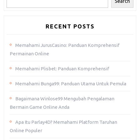
Search
RECENT POSTS
Memahami JurusCasino: Panduan Komprehensif
Permainan Online
Memahami Plisbet: Panduan Komprehensif
Memahami Bunga99: Panduan Utama Untuk Pemula
Bagaimana Winlose99 Mengubah Pengalaman
Bermain Game Online Anda
Apa Itu Parlay4D? Memahami Platform Taruhan
Online Populer