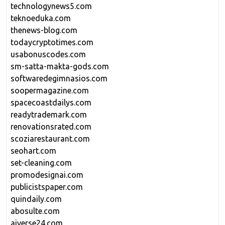
technologynews5.com
teknoeduka.com
thenews-blog.com
todaycryptotimes.com
usabonuscodes.com
sm-satta-makta-gods.com
softwaredegimnasios.com
soopermagazine.com
spacecoastdailys.com
readytrademark.com
renovationsrated.com
scoziarestaurant.com
seohart.com
set-cleaning.com
promodesignai.com
publicistspaper.com
quindaily.com
abosulte.com
aiverse24.com