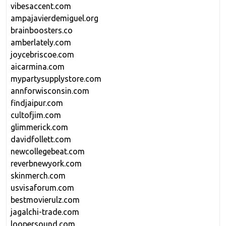
vibesaccent.com
ampajavierdemiguel.org
brainboosters.co
amberlately.com
joycebriscoe.com
aicarmina.com
mypartysupplystore.com
annforwisconsin.com
findjaipur.com
cultofjim.com
glimmerick.com
davidfollett.com
newcollegebeat.com
reverbnewyork.com
skinmerch.com
usvisaforum.com
bestmovierulz.com
jagalchi-trade.com
loopersound.com