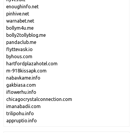
enoughinfo.net
pinhive.net
warnabet.net
bollym4u.me
bolly2tollyblog.me
pandaclub.me
flyttevask.io
byhous.com
hartfordplazahotel.com
m-918kissapk.com
nabavkame.info
gakbiasa.com
iflowerhu.info
chicagocrystalconnection.com
imanabadii.com
trilipohu.info
appruptio.info