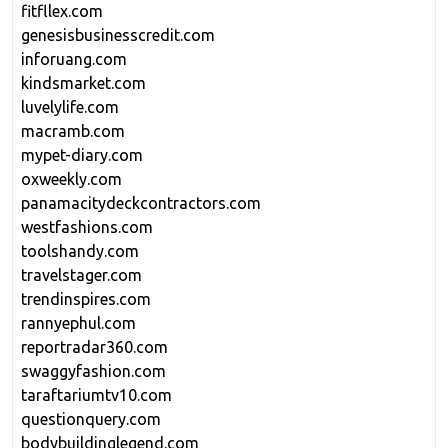
fitfllex.com
genesisbusinesscredit.com
inforuang.com
kindsmarket.com
luvelylife.com
macramb.com
mypet-diary.com
oxweekly.com
panamacitydeckcontractors.com
westfashions.com
toolshandy.com
travelstager.com
trendinspires.com
rannyephul.com
reportradar360.com
swaggyfashion.com
taraftariumtv10.com
questionquery.com
bodybuildinglegend.com