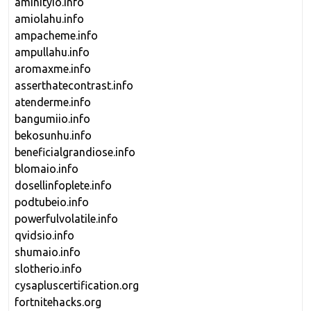
aminityio.info
amiolahu.info
ampacheme.info
ampullahu.info
aromaxme.info
asserthatecontrast.info
atenderme.info
bangumiio.info
bekosunhu.info
beneficialgrandiose.info
blomaio.info
dosellinfoplete.info
podtubeio.info
powerfulvolatile.info
qvidsio.info
shumaio.info
slotherio.info
cysapluscertification.org
fortnitehacks.org