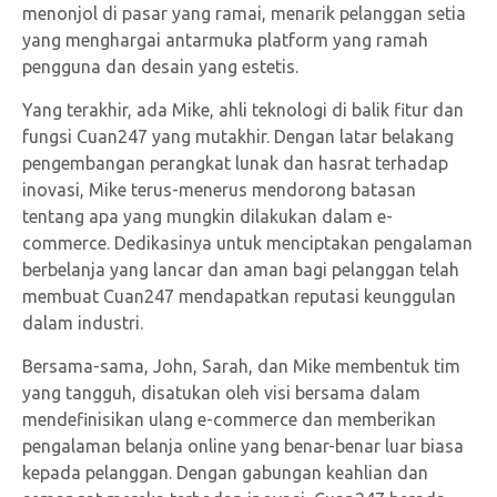
menonjol di pasar yang ramai, menarik pelanggan setia
yang menghargai antarmuka platform yang ramah
pengguna dan desain yang estetis.
Yang terakhir, ada Mike, ahli teknologi di balik fitur dan
fungsi Cuan247 yang mutakhir. Dengan latar belakang
pengembangan perangkat lunak dan hasrat terhadap
inovasi, Mike terus-menerus mendorong batasan
tentang apa yang mungkin dilakukan dalam e-
commerce. Dedikasinya untuk menciptakan pengalaman
berbelanja yang lancar dan aman bagi pelanggan telah
membuat Cuan247 mendapatkan reputasi keunggulan
dalam industri.
Bersama-sama, John, Sarah, dan Mike membentuk tim
yang tangguh, disatukan oleh visi bersama dalam
mendefinisikan ulang e-commerce dan memberikan
pengalaman belanja online yang benar-benar luar biasa
kepada pelanggan. Dengan gabungan keahlian dan