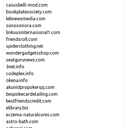
casusbelli-mod.com
bookplatesociety.com
lebnewsmedia.com
sonosonora.com
linkuusinternasional1.com
friendsroll.com
spiderclothing.net
wondergadgetsshop.com
seatgurunews.com
3net.info
codeplex.info
okena.info
akunidpropokerqq.com
bespokecardetailing.com
bestfriendscredit.com
elibrary.biz
eczema-naturalcures.com
astro-bath.com