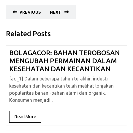
Post
Previous
Next
navigation
PREVIOUS
NEXT
post:
post:
Related Posts
BOLAGACOR: BAHAN TEROBOSAN
MENGUBAH PERMAINAN DALAM
KESEHATAN DAN KECANTIKAN
[ad_1] Dalam beberapa tahun terakhir, industri
kesehatan dan kecantikan telah melihat lonjakan
popularitas bahan -bahan alami dan organik.
Konsumen menjadi...
Read
Read More
More