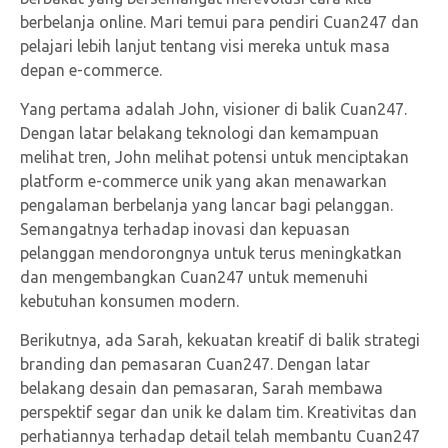
berbelanja online. Mari temui para pendiri Cuan247 dan
pelajari lebih lanjut tentang visi mereka untuk masa
depan e-commerce.
Yang pertama adalah John, visioner di balik Cuan247.
Dengan latar belakang teknologi dan kemampuan
melihat tren, John melihat potensi untuk menciptakan
platform e-commerce unik yang akan menawarkan
pengalaman berbelanja yang lancar bagi pelanggan.
Semangatnya terhadap inovasi dan kepuasan
pelanggan mendorongnya untuk terus meningkatkan
dan mengembangkan Cuan247 untuk memenuhi
kebutuhan konsumen modern.
Berikutnya, ada Sarah, kekuatan kreatif di balik strategi
branding dan pemasaran Cuan247. Dengan latar
belakang desain dan pemasaran, Sarah membawa
perspektif segar dan unik ke dalam tim. Kreativitas dan
perhatiannya terhadap detail telah membantu Cuan247