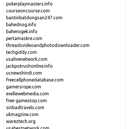
pokerplaymasters.info
courseoncourse.com
bantinbatdongsan247.com
bahednog.info
bahenxgek.info
pertamaskre.com
threadsvideoandphotodownloader.com
techgiddy.com
usalivenetwork.com
jackpotrushonline.info
ucnewshindi.com
freecellphonedatabase.com
gamersrope.com
exellewebmedia.com
free-gamestop.com
sinbadtravels.com
ukmagzine.com
wareztech.org
usabestnetwork.com