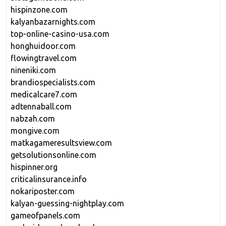
hispinzone.com
kalyanbazarnights.com
top-online-casino-usa.com
honghuidoor.com
flowingtravel.com
nineniki.com
brandiospecialists.com
medicalcare7.com
adtennaball.com
nabzah.com
mongive.com
matkagameresultsview.com
getsolutionsonline.com
hispinner.org
criticalinsurance.info
nokariposter.com
kalyan-guessing-nightplay.com
gameofpanels.com