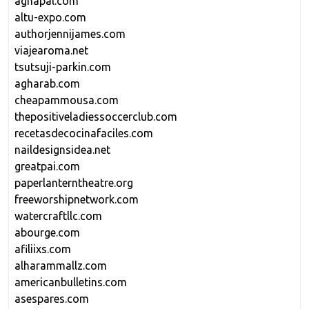
aghapal.com
altu-expo.com
authorjennijames.com
viajearoma.net
tsutsuji-parkin.com
agharab.com
cheapammousa.com
thepositiveladiessoccerclub.com
recetasdecocinafaciles.com
naildesignsidea.net
greatpai.com
paperlanterntheatre.org
freeworshipnetwork.com
watercraftllc.com
abourge.com
afiliixs.com
alharammallz.com
americanbulletins.com
asespares.com