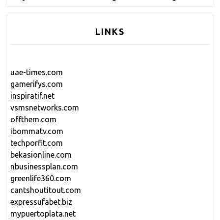
LINKS
uae-times.com
gamerifys.com
inspiratif.net
vsmsnetworks.com
offthem.com
ibommatv.com
techporfit.com
bekasionline.com
nbusinessplan.com
greenlife360.com
cantshoutitout.com
expressufabet.biz
mypuertoplata.net