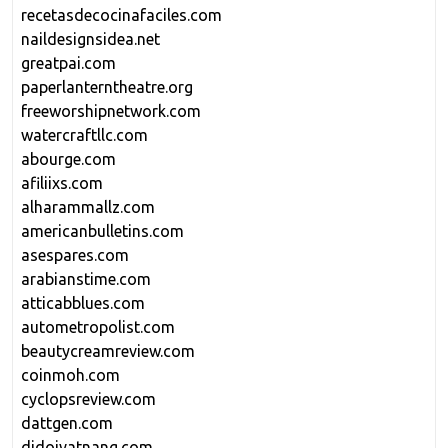
recetasdecocinafaciles.com
naildesignsidea.net
greatpai.com
paperlanterntheatre.org
freeworshipnetwork.com
watercraftllc.com
abourge.com
afiliixs.com
alharammallz.com
americanbulletins.com
asespares.com
arabianstime.com
atticabblues.com
autometropolist.com
beautycreamreview.com
coinmoh.com
cyclopsreview.com
dattgen.com
didoivatnang.com