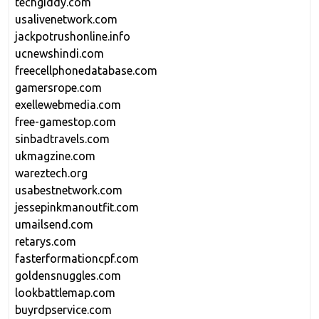
techgiddy.com
usalivenetwork.com
jackpotrushonline.info
ucnewshindi.com
freecellphonedatabase.com
gamersrope.com
exellewebmedia.com
free-gamestop.com
sinbadtravels.com
ukmagzine.com
wareztech.org
usabestnetwork.com
jessepinkmanoutfit.com
umailsend.com
retarys.com
fasterformationcpf.com
goldensnuggles.com
lookbattlemap.com
buyrdpservice.com