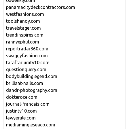
oxweekly.com
panamacitydeckcontractors.com
westfashions.com
toolshandy.com
travelstager.com
trendinspires.com
rannyephul.com
reportradar360.com
swaggyfashion.com
taraftariumtv10.com
questionquery.com
bodybuildinglegend.com
brilliant-nails.com
dandr-photography.com
dokteroce.com
journal-francais.com
justintv10.com
lawyerule.com
mediamingleseaco.com