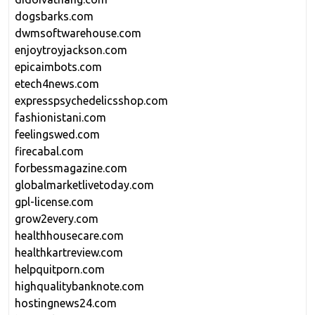
dogsbarks.com
dwmsoftwarehouse.com
enjoytroyjackson.com
epicaimbots.com
etech4news.com
expresspsychedelicsshop.com
fashionistani.com
feelingswed.com
firecabal.com
forbessmagazine.com
globalmarketlivetoday.com
gpl-license.com
grow2every.com
healthhousecare.com
healthkartreview.com
helpquitporn.com
highqualitybanknote.com
hostingnews24.com