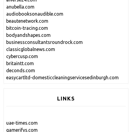
anubella.com
audiobooksonaudible.com
beautenetwork.com
bitcoin-tracing.com
bodyandshapes.com
businessconsultantsroundrock.com
classicglobalnews.com
cybercusp.com
britaintt.com
deconds.com
easycartltd-domesticcleaningservicesedinburgh.com
LINKS
uae-times.com
gamerifys.com