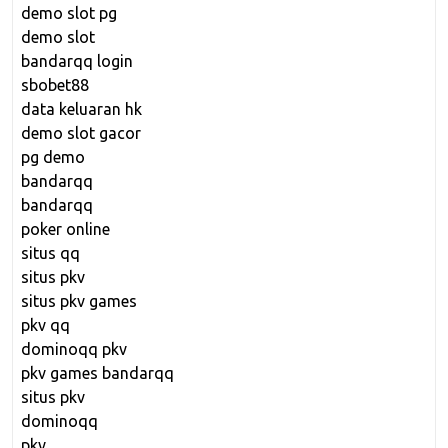
demo slot pg
demo slot
bandarqq login
sbobet88
data keluaran hk
demo slot gacor
pg demo
bandarqq
bandarqq
poker online
situs qq
situs pkv
situs pkv games
pkv qq
dominoqq pkv
pkv games bandarqq
situs pkv
dominoqq
pkv