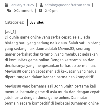
January
|
|
January 9, 2025
admin@queenofrattan.com
9,
|
0 Comment
2:40 pm
2025
Categories:
Judi Slot
[ad_1]
Di dunia game online yang serba cepat, selalu ada
bintang baru yang sedang naik daun. Salah satu bintang
yang sedang naik daun adalah Mevius88, seorang
gamer berbakat dan terampil yang membuat gebrakan
di komunitas game online. Dengan keterampilan dan
dedikasinya yang mengesankan terhadap permainan,
Mevius88 dengan cepat menjadi kekuatan yang harus
diperhitungkan dalam kancah permainan kompetitif.
Mevius88 yang bernama asli John Smith pertama kali
memulai bermain game di usia muda dan dengan cepat
jatuh cinta dengan dunia game online. Dia mulai
bermain secara kompetitif di berbagai turnamen online