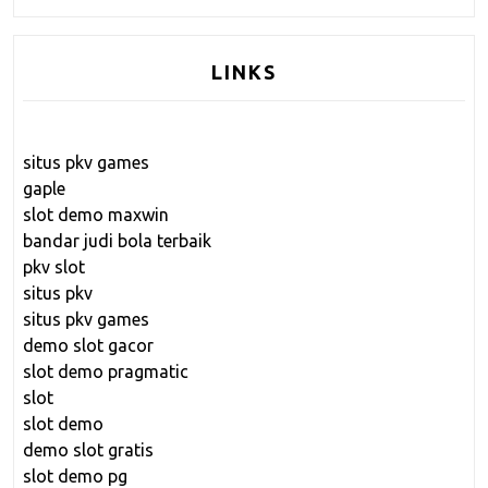
LINKS
situs pkv games
gaple
slot demo maxwin
bandar judi bola terbaik
pkv slot
situs pkv
situs pkv games
demo slot gacor
slot demo pragmatic
slot
slot demo
demo slot gratis
slot demo pg