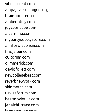
vibesaccent.com
ampajavierdemiguel.org
brainboosters.co
amberlately.com
joycebriscoe.com
aicarmina.com
mypartysupplystore.com
annforwisconsin.com
findjaipur.com
cultofjim.com
glimmerick.com
davidfollett.com
newcollegebeat.com
reverbnewyork.com
skinmerch.com
usvisaforum.com
bestmovierulz.com
jagalchi-trade.com
loopersound.com