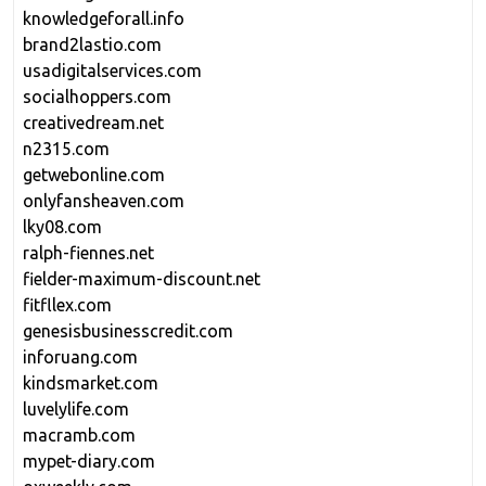
knowledgeforall.info
brand2lastio.com
usadigitalservices.com
socialhoppers.com
creativedream.net
n2315.com
getwebonline.com
onlyfansheaven.com
lky08.com
ralph-fiennes.net
fielder-maximum-discount.net
fitfllex.com
genesisbusinesscredit.com
inforuang.com
kindsmarket.com
luvelylife.com
macramb.com
mypet-diary.com