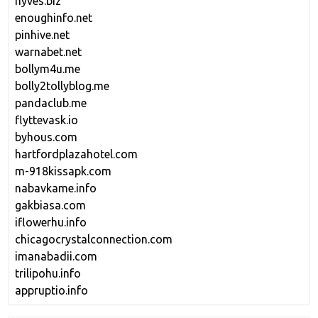
hyves.biz
enoughinfo.net
pinhive.net
warnabet.net
bollym4u.me
bolly2tollyblog.me
pandaclub.me
flyttevask.io
byhous.com
hartfordplazahotel.com
m-918kissapk.com
nabavkame.info
gakbiasa.com
iflowerhu.info
chicagocrystalconnection.com
imanabadii.com
trilipohu.info
appruptio.info