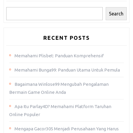
Search
RECENT POSTS
Memahami Plisbet: Panduan Komprehensif
Memahami Bunga99: Panduan Utama Untuk Pemula
Bagaimana Winlose99 Mengubah Pengalaman
Bermain Game Online Anda
Apa Itu Parlay4D? Memahami Platform Taruhan
Online Populer
Mengapa Gacor305 Menjadi Perusahaan Yang Harus