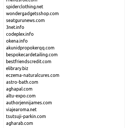
spiderclothing.net
wondergadgetsshop.com
seatgurunews.com
3net.info
codeplex.info
okena.info
akunidpropokerqq.com
bespokecardetailing.com
bestfriendscredit.com
elibrary.biz
eczema-naturalcures.com
astro-bath.com
aghapal.com
altu-expo.com
authorjennijames.com
viajearoma.net
tsutsuji-parkin.com
agharab.com