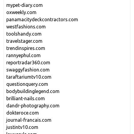
mypet-diary.com
oxweekly.com
panamacitydeckcontractors.com
westfashions.com
toolshandy.com
travelstager.com
trendinspires.com
rannyephul.com
reportradar360.com
swaggyfashion.com
taraftariumtv10.com
questionquery.com
bodybuildinglegend.com
brilliant-nails.com
dandr-photography.com
dokteroce.com
journal-francais.com
justintv10.com