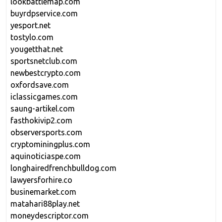
lookbattlemap.com
buyrdpservice.com
yesport.net
tostylo.com
yougetthat.net
sportsnetclub.com
newbestcrypto.com
oxfordsave.com
iclassicgames.com
saung-artikel.com
fasthokivip2.com
observersports.com
cryptominingplus.com
aquinoticiaspe.com
longhairedfrenchbulldog.com
lawyersforhire.co
businemarket.com
matahari88play.net
moneydescriptor.com