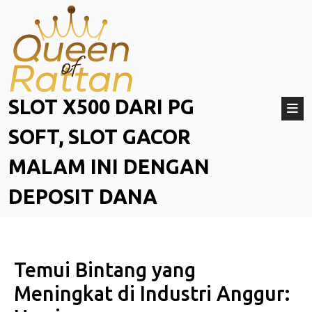
Skip
to
content
SLOT X500 DARI PG
SOFT, SLOT GACOR
MALAM INI DENGAN
DEPOSIT DANA
Temui Bintang yang
Meningkat di Industri Anggur: