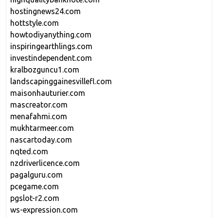
hostingnews24.com
hottstyle.com
howtodiyanything.com
inspiringearthlings.com
investindependent.com
kralbozguncu1.com
landscapinggainesvillefl.com
maisonhauturier.com
mascreator.com
menafahmi.com
mukhtarmeer.com
nascartoday.com
nqted.com
nzdriverlicence.com
pagalguru.com
pcegame.com
pgslot-r2.com
ws-expression.com