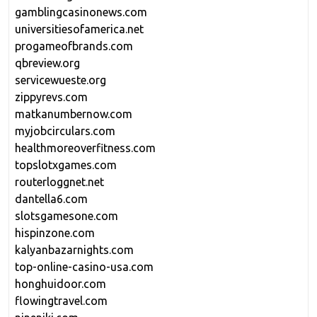
gamblingcasinonews.com
universitiesofamerica.net
progameofbrands.com
qbreview.org
servicewueste.org
zippyrevs.com
matkanumbernow.com
myjobcirculars.com
healthmoreoverfitness.com
topslotxgames.com
routerloggnet.net
dantella6.com
slotsgamesone.com
hispinzone.com
kalyanbazarnights.com
top-online-casino-usa.com
honghuidoor.com
flowingtravel.com