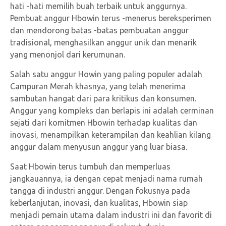
hati -hati memilih buah terbaik untuk anggurnya.
Pembuat anggur Hbowin terus -menerus bereksperimen
dan mendorong batas -batas pembuatan anggur
tradisional, menghasilkan anggur unik dan menarik
yang menonjol dari kerumunan.
Salah satu anggur Howin yang paling populer adalah
Campuran Merah khasnya, yang telah menerima
sambutan hangat dari para kritikus dan konsumen.
Anggur yang kompleks dan berlapis ini adalah cerminan
sejati dari komitmen Hbowin terhadap kualitas dan
inovasi, menampilkan keterampilan dan keahlian kilang
anggur dalam menyusun anggur yang luar biasa.
Saat Hbowin terus tumbuh dan memperluas
jangkauannya, ia dengan cepat menjadi nama rumah
tangga di industri anggur. Dengan fokusnya pada
keberlanjutan, inovasi, dan kualitas, Hbowin siap
menjadi pemain utama dalam industri ini dan favorit di