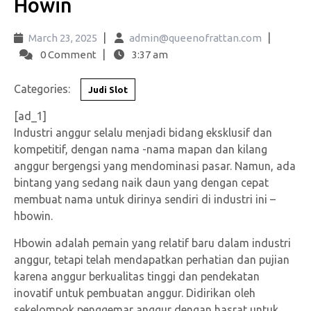
Howin
March
|
|
March 23, 2025
admin@queenofrattan.com
23,
|
0 Comment
3:37 am
2025
Categories:
Judi Slot
[ad_1]
Industri anggur selalu menjadi bidang eksklusif dan
kompetitif, dengan nama -nama mapan dan kilang
anggur bergengsi yang mendominasi pasar. Namun, ada
bintang yang sedang naik daun yang dengan cepat
membuat nama untuk dirinya sendiri di industri ini –
hbowin.
Hbowin adalah pemain yang relatif baru dalam industri
anggur, tetapi telah mendapatkan perhatian dan pujian
karena anggur berkualitas tinggi dan pendekatan
inovatif untuk pembuatan anggur. Didirikan oleh
sekelompok penggemar anggur dengan hasrat untuk