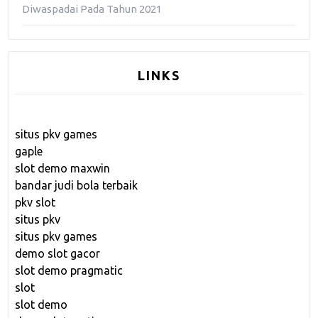
Diwaspadai Pada Tahun 2021
LINKS
situs pkv games
gaple
slot demo maxwin
bandar judi bola terbaik
pkv slot
situs pkv
situs pkv games
demo slot gacor
slot demo pragmatic
slot
slot demo