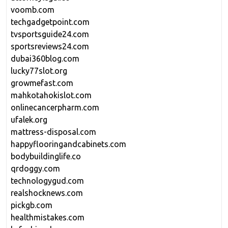
voomb.com
techgadgetpoint.com
tvsportsguide24.com
sportsreviews24.com
dubai360blog.com
lucky77slot.org
growmefast.com
mahkotahokislot.com
onlinecancerpharm.com
ufalek.org
mattress-disposal.com
happyflooringandcabinets.com
bodybuildinglife.co
qrdoggy.com
technologygud.com
realshocknews.com
pickgb.com
healthmistakes.com