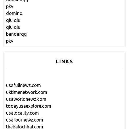
pkv
domino
qiu qiu
qiu qiu
bandarqq
pkv
LINKS
usafullnewz.com
uktimenetwork.com
usaworldnewz.com
todayusaexplore.com
usalocality.com
usafournewz.com
thebalochhal.com