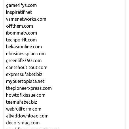
gamerifys.com
inspiratif.net
vsmsnetworks.com
offthem.com
ibommatv.com
techporfit.com
bekasionline.com
nbusinessplan.com
greenlife360.com
cantshoutitout.com
expressufabet.biz
mypuertoplata.net
thepioneerxpress.com
howtofixissue.com
teamufabet.biz
webfullform.com
allviddownload.com
decorsmag.com