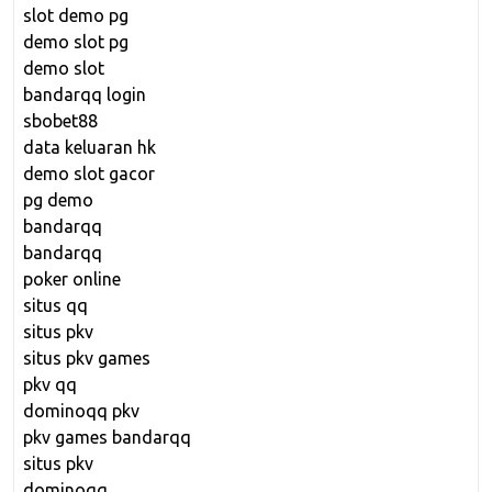
slot demo pg
demo slot pg
demo slot
bandarqq login
sbobet88
data keluaran hk
demo slot gacor
pg demo
bandarqq
bandarqq
poker online
situs qq
situs pkv
situs pkv games
pkv qq
dominoqq pkv
pkv games bandarqq
situs pkv
dominoqq