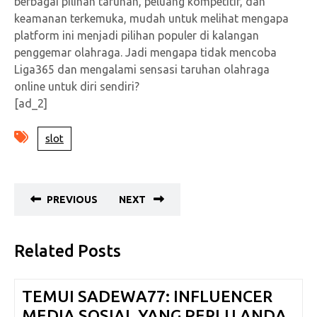
berbagai pilihan taruhan, peluang kompetitif, dan
keamanan terkemuka, mudah untuk melihat mengapa
platform ini menjadi pilihan populer di kalangan
penggemar olahraga. Jadi mengapa tidak mencoba
Liga365 dan mengalami sensasi taruhan olahraga
online untuk diri sendiri?
[ad_2]
slot
Post
Previous
Next
navigation
PREVIOUS
NEXT
post:
post:
Related Posts
TEMUI SADEWA77: INFLUENCER
MEDIA SOSIAL YANG PERLU ANDA