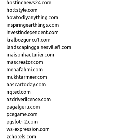
hostingnews24.com
hottstyle.com
howtodiyanything.com
inspiringearthlings.com
investindependent.com
kralbozguncu1.com
landscapinggainesvillefl.com
maisonhauturier.com
mascreator.com
menafahmi.com
mukhtarmeer.com
nascartoday.com
nqted.com
nzdriverlicence.com
pagalguru.com
pcegame.com
pgslot-r2.com
ws-expression.com
zchotels.com