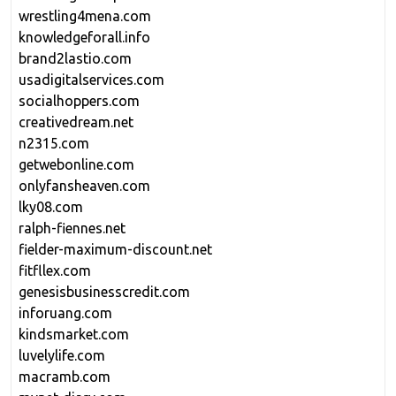
wrestling4mena.com
knowledgeforall.info
brand2lastio.com
usadigitalservices.com
socialhoppers.com
creativedream.net
n2315.com
getwebonline.com
onlyfansheaven.com
lky08.com
ralph-fiennes.net
fielder-maximum-discount.net
fitfllex.com
genesisbusinesscredit.com
inforuang.com
kindsmarket.com
luvelylife.com
macramb.com