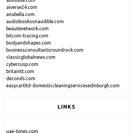
abosulte.com
aiverse24.com
anubella.com
audiobooksonaudible.com
beautenetwork.com
bitcoin-tracing.com
bodyandshapes.com
businessconsultantsroundrock.com
classicglobalnews.com
cybercusp.com
britaintt.com
deconds.com
easycartltd-domesticcleaningservicesedinburgh.com
LINKS
uae-times.com