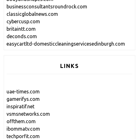
businessconsultantsroundrock.com
classicglobalnews.com
cybercusp.com
britaintt.com
deconds.com
easycartltd-domesticcleaningservicesedinburgh.com
LINKS
uae-times.com
gamerifys.com
inspiratif.net
vsmsnetworks.com
offthem.com
ibommatv.com
techporfit.com