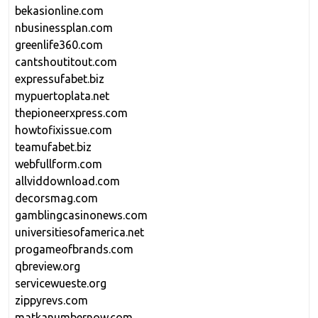
bekasionline.com
nbusinessplan.com
greenlife360.com
cantshoutitout.com
expressufabet.biz
mypuertoplata.net
thepioneerxpress.com
howtofixissue.com
teamufabet.biz
webfullform.com
allviddownload.com
decorsmag.com
gamblingcasinonews.com
universitiesofamerica.net
progameofbrands.com
qbreview.org
servicewueste.org
zippyrevs.com
matkanumbernow.com