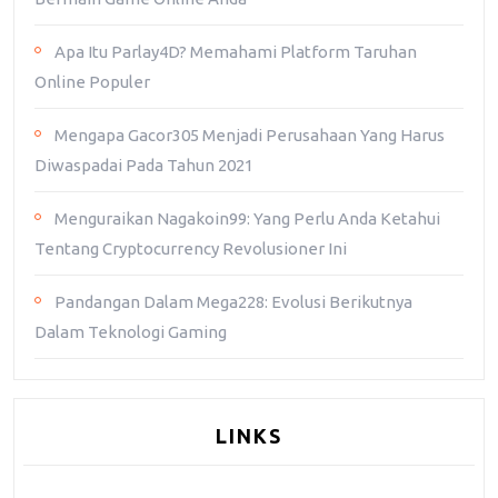
Apa Itu Parlay4D? Memahami Platform Taruhan
Online Populer
Mengapa Gacor305 Menjadi Perusahaan Yang Harus
Diwaspadai Pada Tahun 2021
Menguraikan Nagakoin99: Yang Perlu Anda Ketahui
Tentang Cryptocurrency Revolusioner Ini
Pandangan Dalam Mega228: Evolusi Berikutnya
Dalam Teknologi Gaming
LINKS