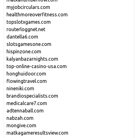
myjobcirculars.com
healthmoreoverfitness.com
topslotxgames.com
routerloggnet.net
dantella6.com
slotsgamesone.com
hispinzone.com
kalyanbazarnights.com
top-online-casino-usa.com
honghuidoor.com
flowingtravel.com
nineniki.com
brandiospecialists.com
medicalcare7.com
adtennaball.com
nabzah.com
mongive.com
matkagameresultsview.com