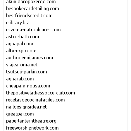
akunidpropokerqq.com
bespokecardetailing.com
bestfriendscredit.com
elibrary.biz
eczema-naturalcures.com
astro-bath.com
aghapal.com
altu-expo.com
authorjennijames.com
viajearoma.net
tsutsuji-parkin.com
agharab.com
cheapammousa.com
thepositiveladiessoccerclub.com
recetasdecocinafaciles.com
naildesignsidea.net
greatpai.com
paperlanterntheatre.org
freeworshipnetwork.com