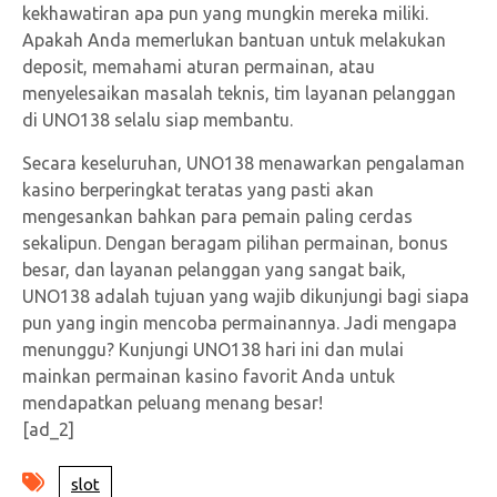
kekhawatiran apa pun yang mungkin mereka miliki.
Apakah Anda memerlukan bantuan untuk melakukan
deposit, memahami aturan permainan, atau
menyelesaikan masalah teknis, tim layanan pelanggan
di UNO138 selalu siap membantu.
Secara keseluruhan, UNO138 menawarkan pengalaman
kasino berperingkat teratas yang pasti akan
mengesankan bahkan para pemain paling cerdas
sekalipun. Dengan beragam pilihan permainan, bonus
besar, dan layanan pelanggan yang sangat baik,
UNO138 adalah tujuan yang wajib dikunjungi bagi siapa
pun yang ingin mencoba permainannya. Jadi mengapa
menunggu? Kunjungi UNO138 hari ini dan mulai
mainkan permainan kasino favorit Anda untuk
mendapatkan peluang menang besar!
[ad_2]
slot