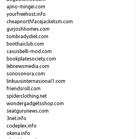
ajino-mingei.com
yourfreehost.info
cheapnorthfacejacketsm.com
gurjoshhomes.com
tombradydiet.com
bonthaiclub.com
casusbelli-mod.com
bookplatesociety.com
lebnewsmedia.com
sonosonora.com
linkuusinternasional1.com
friendsroll.com
spiderclothing.net
wondergadgetsshop.com
seatgurunews.com
3net.info
codeplex.info
okena.info