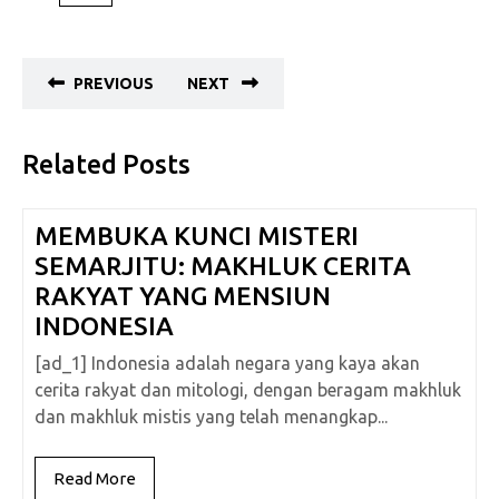
Post
Previous
Next
navigation
PREVIOUS
NEXT
post:
post:
Related Posts
MEMBUKA KUNCI MISTERI
SEMARJITU: MAKHLUK CERITA
RAKYAT YANG MENSIUN
INDONESIA
[ad_1] Indonesia adalah negara yang kaya akan
cerita rakyat dan mitologi, dengan beragam makhluk
dan makhluk mistis yang telah menangkap...
Read
Read More