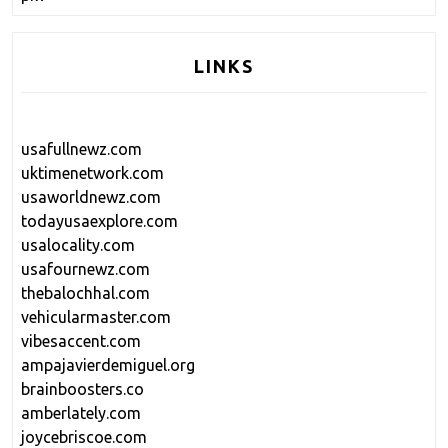
LINKS
usafullnewz.com
uktimenetwork.com
usaworldnewz.com
todayusaexplore.com
usalocality.com
usafournewz.com
thebalochhal.com
vehicularmaster.com
vibesaccent.com
ampajavierdemiguel.org
brainboosters.co
amberlately.com
joycebriscoe.com