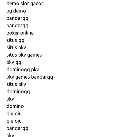
demo slot gacor
pg demo
bandarqq
bandarqq
poker online
situs qq
situs pkv
situs pkv games
pkv qq
dominoqq pkv
pkv games bandarqq
situs pkv
dominoqq
pkv
domino
qiu qiu
qiu qiu
bandarqq
pkv