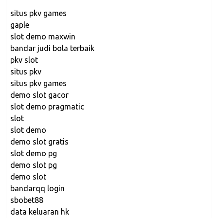
situs pkv games
gaple
slot demo maxwin
bandar judi bola terbaik
pkv slot
situs pkv
situs pkv games
demo slot gacor
slot demo pragmatic
slot
slot demo
demo slot gratis
slot demo pg
demo slot pg
demo slot
bandarqq login
sbobet88
data keluaran hk