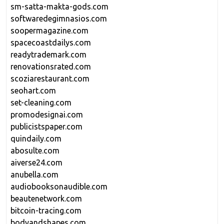
sm-satta-makta-gods.com
softwaredegimnasios.com
soopermagazine.com
spacecoastdailys.com
readytrademark.com
renovationsrated.com
scoziarestaurant.com
seohart.com
set-cleaning.com
promodesignai.com
publicistspaper.com
quindaily.com
abosulte.com
aiverse24.com
anubella.com
audiobooksonaudible.com
beautenetwork.com
bitcoin-tracing.com
bodyandshapes.com