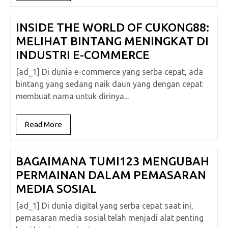
More
INSIDE THE WORLD OF CUKONG88:
MELIHAT BINTANG MENINGKAT DI
INDUSTRI E-COMMERCE
[ad_1] Di dunia e-commerce yang serba cepat, ada
bintang yang sedang naik daun yang dengan cepat
membuat nama untuk dirinya...
Read
Read More
More
BAGAIMANA TUMI123 MENGUBAH
PERMAINAN DALAM PEMASARAN
MEDIA SOSIAL
[ad_1] Di dunia digital yang serba cepat saat ini,
pemasaran media sosial telah menjadi alat penting