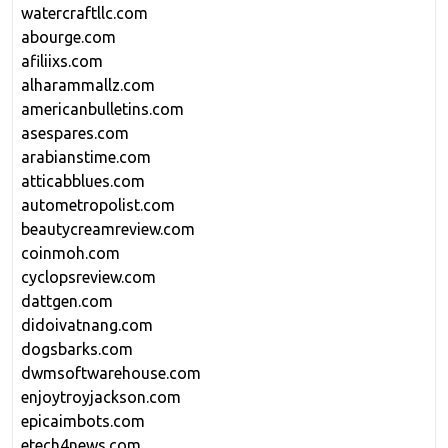
watercraftllc.com
abourge.com
afiliixs.com
alharammallz.com
americanbulletins.com
asespares.com
arabianstime.com
atticabblues.com
autometropolist.com
beautycreamreview.com
coinmoh.com
cyclopsreview.com
dattgen.com
didoivatnang.com
dogsbarks.com
dwmsoftwarehouse.com
enjoytroyjackson.com
epicaimbots.com
etech4news.com