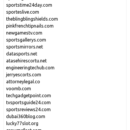
sportstime24day.com
sporteslive.com
theblingblingshields.com
pinkfrenchtipnails.com
newgamestv.com
sportsgallerys.com
sportsmirrors.net
datasports.net
atasehirescortu.net
engineeringtechub.com
jerryescorts.com
attorneylegal.co
voomb.com
techgadgetpoint.com
tvsportsguide24.com
sportsreviews24.com
dubai360blog.com
lucky77slot.org