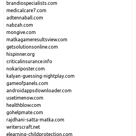
brandiospecialists.com
medicalcare7.com
adtennaball.com
nabzah.com
mongive.com
matkagameresultsview.com
getsolutionsonline.com
hispinner.org
criticalinsurance.info
nokariposter.com
kalyan-guessing-nightplay.com
gameofpanels.com
androidappsdownloader.com
usetimenow.com
healthblow.com
gohelpmate.com
rajdhani-satta-matka.com
writerscraft.net
elearning-childprotection.com