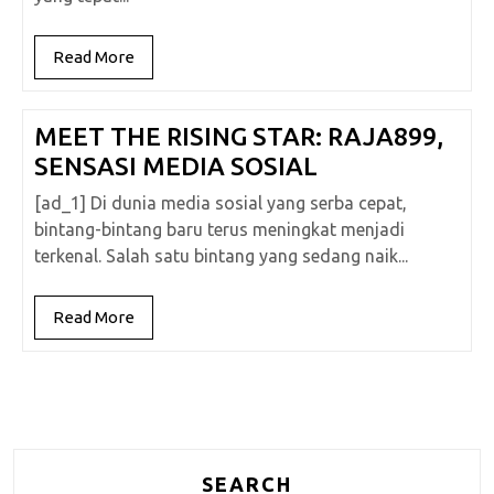
Read
Read More
More
MEET THE RISING STAR: RAJA899,
SENSASI MEDIA SOSIAL
[ad_1] Di dunia media sosial yang serba cepat,
bintang-bintang baru terus meningkat menjadi
terkenal. Salah satu bintang yang sedang naik...
Read
Read More
More
SEARCH