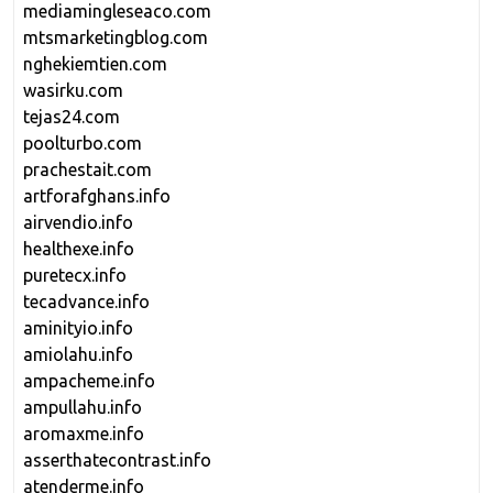
mediamingleseaco.com
mtsmarketingblog.com
nghekiemtien.com
wasirku.com
tejas24.com
poolturbo.com
prachestait.com
artforafghans.info
airvendio.info
healthexe.info
puretecx.info
tecadvance.info
aminityio.info
amiolahu.info
ampacheme.info
ampullahu.info
aromaxme.info
asserthatecontrast.info
atenderme.info