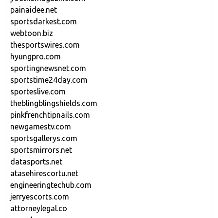
painaidee.net
sportsdarkest.com
webtoon.biz
thesportswires.com
hyungpro.com
sportingnewsnet.com
sportstime24day.com
sporteslive.com
theblingblingshields.com
pinkfrenchtipnails.com
newgamestv.com
sportsgallerys.com
sportsmirrors.net
datasports.net
atasehirescortu.net
engineeringtechub.com
jerryescorts.com
attorneylegal.co