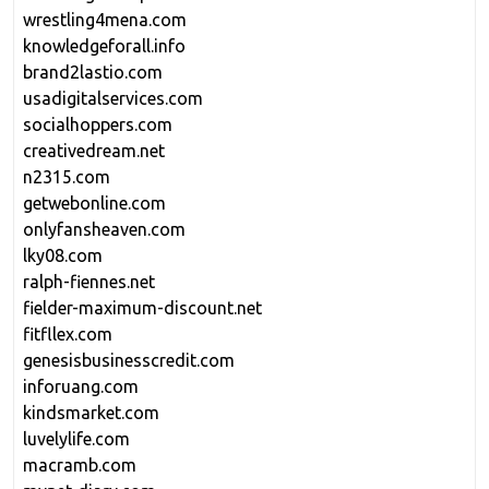
wrestling4mena.com
knowledgeforall.info
brand2lastio.com
usadigitalservices.com
socialhoppers.com
creativedream.net
n2315.com
getwebonline.com
onlyfansheaven.com
lky08.com
ralph-fiennes.net
fielder-maximum-discount.net
fitfllex.com
genesisbusinesscredit.com
inforuang.com
kindsmarket.com
luvelylife.com
macramb.com