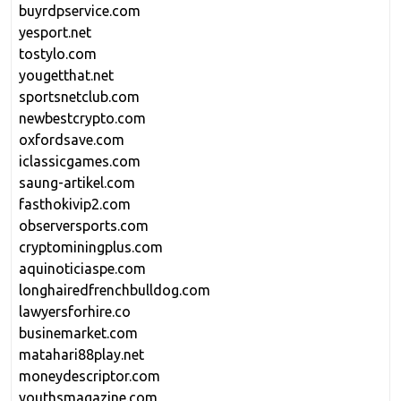
buyrdpservice.com
yesport.net
tostylo.com
yougetthat.net
sportsnetclub.com
newbestcrypto.com
oxfordsave.com
iclassicgames.com
saung-artikel.com
fasthokivip2.com
observersports.com
cryptominingplus.com
aquinoticiaspe.com
longhairedfrenchbulldog.com
lawyersforhire.co
businemarket.com
matahari88play.net
moneydescriptor.com
youthsmagazine.com