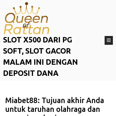
Skip
to
content
SLOT X500 DARI PG
SOFT, SLOT GACOR
MALAM INI DENGAN
DEPOSIT DANA
Miabet88: Tujuan akhir Anda
untuk taruhan olahraga dan