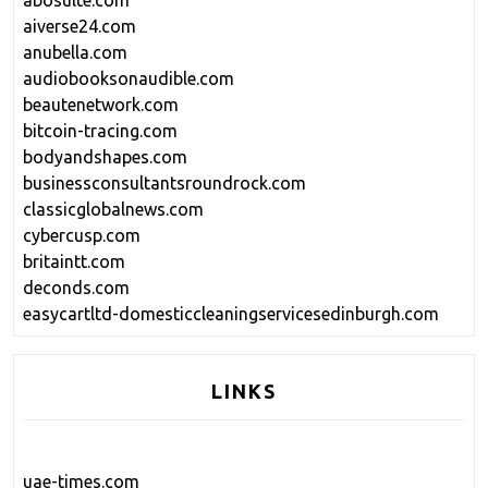
abosulte.com
aiverse24.com
anubella.com
audiobooksonaudible.com
beautenetwork.com
bitcoin-tracing.com
bodyandshapes.com
businessconsultantsroundrock.com
classicglobalnews.com
cybercusp.com
britaintt.com
deconds.com
easycartltd-domesticcleaningservicesedinburgh.com
LINKS
uae-times.com