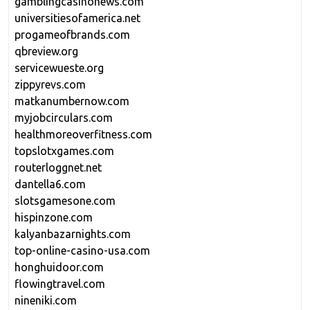
gamblingcasinonews.com
universitiesofamerica.net
progameofbrands.com
qbreview.org
servicewueste.org
zippyrevs.com
matkanumbernow.com
myjobcirculars.com
healthmoreoverfitness.com
topslotxgames.com
routerloggnet.net
dantella6.com
slotsgamesone.com
hispinzone.com
kalyanbazarnights.com
top-online-casino-usa.com
honghuidoor.com
flowingtravel.com
nineniki.com