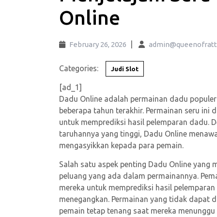
Online
February
|
February 26, 2026
admin@queenofrat
26,
2026
Categories:
Judi Slot
[ad_1]
Dadu Online adalah permainan dadu popule
beberapa tahun terakhir. Permainan seru ini
untuk memprediksi hasil pelemparan dadu. D
taruhannya yang tinggi, Dadu Online menaw
mengasyikkan kepada para pemain.
Salah satu aspek penting Dadu Online yang
peluang yang ada dalam permainannya. Pema
mereka untuk memprediksi hasil pelemparan
menegangkan. Permainan yang tidak dapat 
pemain tetap tenang saat mereka menunggu 