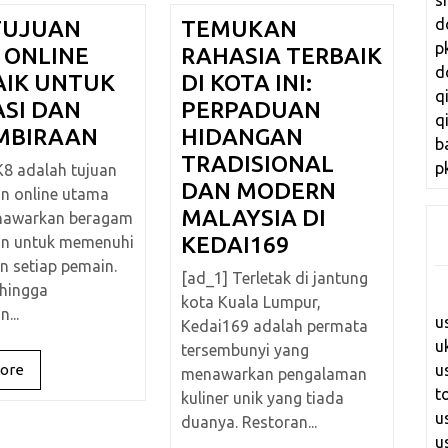
s
d
 TUJUAN
TEMUKAN
p
 ONLINE
RAHASIA TERBAIK
d
AIK UNTUK
DI KOTA INI:
q
ASI DAN
PERPADUAN
q
MBIRAAN
HIDANGAN
b
TRADISIONAL
p
K8 adalah tujuan
DAN MODERN
n online utama
MALAYSIA DI
nawarkan beragam
KEDAI169
n untuk memenuhi
n setiap pemain.
[ad_1] Terletak di jantung
 hingga
kota Kuala Lumpur,
...
u
Kedai169 adalah permata
u
tersembunyi yang
Read
ore
u
menawarkan pengalaman
More
t
kuliner unik yang tiada
u
duanya. Restoran...
u