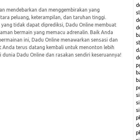
d
inan mendebarkan dan menggembirakan yang
s
a peluang, keterampilan, dan taruhan tinggi.
d
 yang tidak dapat diprediksi, Dadu Online membuat
d
laman bermain yang memacu adrenalin. Baik Anda
b
ermainan ini, Dadu Online menawarkan sensasi dan
s
 Anda terus datang kembali untuk menonton lebih
d
 dunia Dadu Online dan rasakan sendiri keseruannya!
d
p
b
b
p
s
s
s
p
d
p