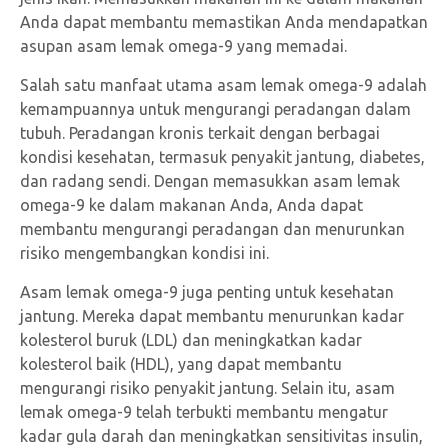
Anda dapat membantu memastikan Anda mendapatkan
asupan asam lemak omega-9 yang memadai.
Salah satu manfaat utama asam lemak omega-9 adalah
kemampuannya untuk mengurangi peradangan dalam
tubuh. Peradangan kronis terkait dengan berbagai
kondisi kesehatan, termasuk penyakit jantung, diabetes,
dan radang sendi. Dengan memasukkan asam lemak
omega-9 ke dalam makanan Anda, Anda dapat
membantu mengurangi peradangan dan menurunkan
risiko mengembangkan kondisi ini.
Asam lemak omega-9 juga penting untuk kesehatan
jantung. Mereka dapat membantu menurunkan kadar
kolesterol buruk (LDL) dan meningkatkan kadar
kolesterol baik (HDL), yang dapat membantu
mengurangi risiko penyakit jantung. Selain itu, asam
lemak omega-9 telah terbukti membantu mengatur
kadar gula darah dan meningkatkan sensitivitas insulin,