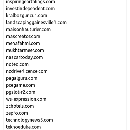
inspiringearthlings.com
investindependent.com
kralbozguncu1.com
landscapinggainesvillefl.com
maisonhauturier.com
mascreator.com
menafahmi.com
mukhtarmeer.com
nascartoday.com
nqted.com
nzdriverlicence.com
pagalguru.com
pcegame.com
pgslot-r2.com
ws-expression.com
zchotels.com
zepfo.com
technologynews5.com
teknoeduka.com