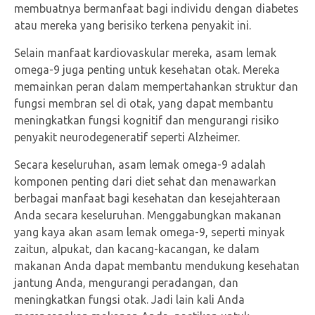
membuatnya bermanfaat bagi individu dengan diabetes
atau mereka yang berisiko terkena penyakit ini.
Selain manfaat kardiovaskular mereka, asam lemak
omega-9 juga penting untuk kesehatan otak. Mereka
memainkan peran dalam mempertahankan struktur dan
fungsi membran sel di otak, yang dapat membantu
meningkatkan fungsi kognitif dan mengurangi risiko
penyakit neurodegeneratif seperti Alzheimer.
Secara keseluruhan, asam lemak omega-9 adalah
komponen penting dari diet sehat dan menawarkan
berbagai manfaat bagi kesehatan dan kesejahteraan
Anda secara keseluruhan. Menggabungkan makanan
yang kaya akan asam lemak omega-9, seperti minyak
zaitun, alpukat, dan kacang-kacangan, ke dalam
makanan Anda dapat membantu mendukung kesehatan
jantung Anda, mengurangi peradangan, dan
meningkatkan fungsi otak. Jadi lain kali Anda