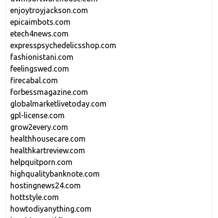
enjoytroyjackson.com
epicaimbots.com
etech4news.com
expresspsychedelicsshop.com
fashionistani.com
feelingswed.com
firecabal.com
forbessmagazine.com
globalmarketlivetoday.com
gpl-license.com
grow2every.com
healthhousecare.com
healthkartreview.com
helpquitporn.com
highqualitybanknote.com
hostingnews24.com
hottstyle.com
howtodiyanything.com