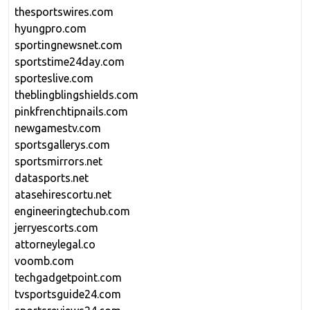
thesportswires.com
hyungpro.com
sportingnewsnet.com
sportstime24day.com
sporteslive.com
theblingblingshields.com
pinkfrenchtipnails.com
newgamestv.com
sportsgallerys.com
sportsmirrors.net
datasports.net
atasehirescortu.net
engineeringtechub.com
jerryescorts.com
attorneylegal.co
voomb.com
techgadgetpoint.com
tvsportsguide24.com