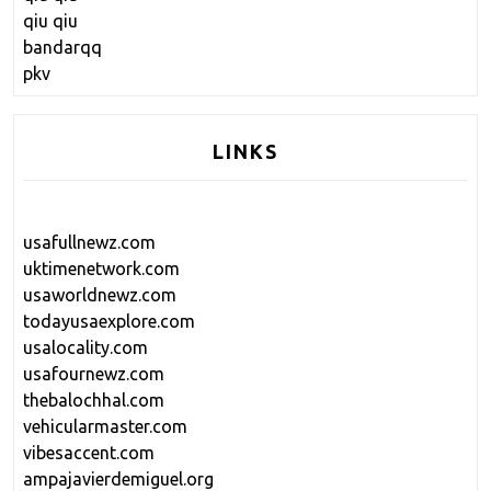
qiu qiu
bandarqq
pkv
LINKS
usafullnewz.com
uktimenetwork.com
usaworldnewz.com
todayusaexplore.com
usalocality.com
usafournewz.com
thebalochhal.com
vehicularmaster.com
vibesaccent.com
ampajavierdemiguel.org