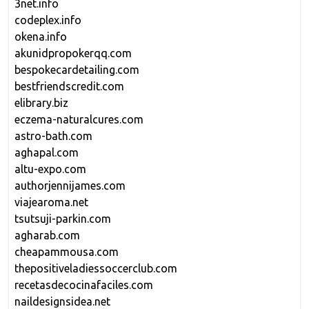
3net.info
codeplex.info
okena.info
akunidpropokerqq.com
bespokecardetailing.com
bestfriendscredit.com
elibrary.biz
eczema-naturalcures.com
astro-bath.com
aghapal.com
altu-expo.com
authorjennijames.com
viajearoma.net
tsutsuji-parkin.com
agharab.com
cheapammousa.com
thepositiveladiessoccerclub.com
recetasdecocinafaciles.com
naildesignsidea.net