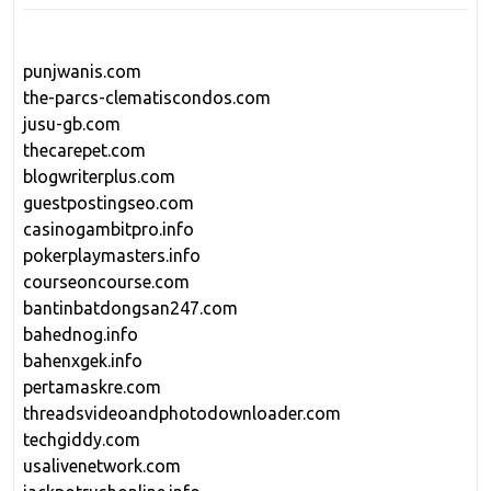
punjwanis.com
the-parcs-clematiscondos.com
jusu-gb.com
thecarepet.com
blogwriterplus.com
guestpostingseo.com
casinogambitpro.info
pokerplaymasters.info
courseoncourse.com
bantinbatdongsan247.com
bahednog.info
bahenxgek.info
pertamaskre.com
threadsvideoandphotodownloader.com
techgiddy.com
usalivenetwork.com