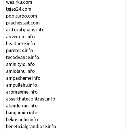
wasirku.com
tejas24.com
poolturbo.com
prachestait.com
artforafghans.info
airvendio.info
healthexe.info
puretecx.info
tecadvance.info
aminityio.info
amiolahu.info
ampacheme.info
ampullahu.info
aromaxme.info
asserthatecontrast.info
atenderme.info
bangumiio.info
bekosunhu.info
beneficialgrandiose.info