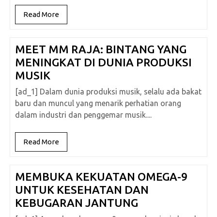
Read
Read More
More
MEET MM RAJA: BINTANG YANG
MENINGKAT DI DUNIA PRODUKSI
MUSIK
[ad_1] Dalam dunia produksi musik, selalu ada bakat
baru dan muncul yang menarik perhatian orang
dalam industri dan penggemar musik....
Read
Read More
More
MEMBUKA KEKUATAN OMEGA-9
UNTUK KESEHATAN DAN
KEBUGARAN JANTUNG