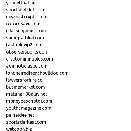
yougetthat.net
sportsnetclub.com
newbestcrypto.com
oxfordsave.com
iclassicgames.com
saung-artikel.com
fasthokivip2.com
observersports.com
cryptominingplus.com
aquinoticiaspe.com
longhairedfrenchbulldog.com
lawyersforhire.co
businemarket.com
matahari88play.net
moneydescriptor.com
youthsmagazine.com
painaidee.net
sportsdarkest.com
webtoon.biz