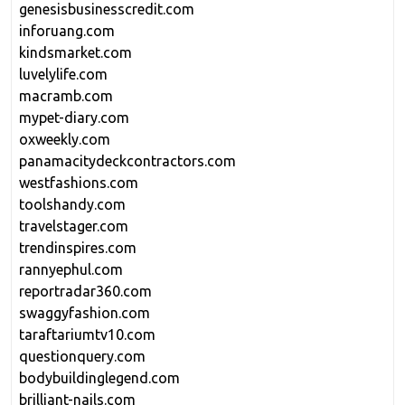
genesisbusinesscredit.com
inforuang.com
kindsmarket.com
luvelylife.com
macramb.com
mypet-diary.com
oxweekly.com
panamacitydeckcontractors.com
westfashions.com
toolshandy.com
travelstager.com
trendinspires.com
rannyephul.com
reportradar360.com
swaggyfashion.com
taraftariumtv10.com
questionquery.com
bodybuildinglegend.com
brilliant-nails.com