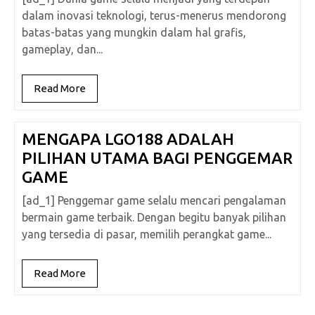
dalam inovasi teknologi, terus-menerus mendorong
batas-batas yang mungkin dalam hal grafis,
gameplay, dan...
Read
Read More
More
MENGAPA LGO188 ADALAH
PILIHAN UTAMA BAGI PENGGEMAR
GAME
[ad_1] Penggemar game selalu mencari pengalaman
bermain game terbaik. Dengan begitu banyak pilihan
yang tersedia di pasar, memilih perangkat game...
Read
Read More
More