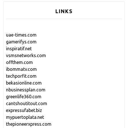
LINKS
uae-times.com
gamerifys.com
inspiratif.net
vsmsnetworks.com
offthem.com
ibommatv.com
techporfit.com
bekasionline.com
nbusinessplan.com
greenlife360.com
cantshoutitout.com
expressufabet.biz
mypuertoplata.net
thepioneerxpress.com