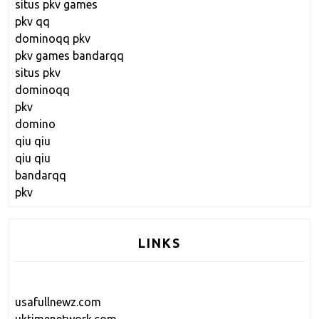
situs pkv games
pkv qq
dominoqq pkv
pkv games bandarqq
situs pkv
dominoqq
pkv
domino
qiu qiu
qiu qiu
bandarqq
pkv
LINKS
usafullnewz.com