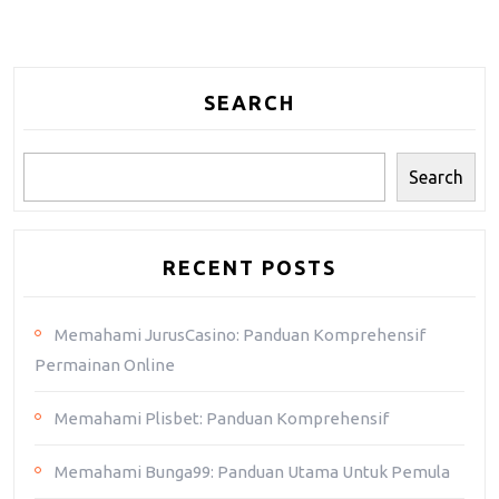
SEARCH
Search
RECENT POSTS
Memahami JurusCasino: Panduan Komprehensif
Permainan Online
Memahami Plisbet: Panduan Komprehensif
Memahami Bunga99: Panduan Utama Untuk Pemula