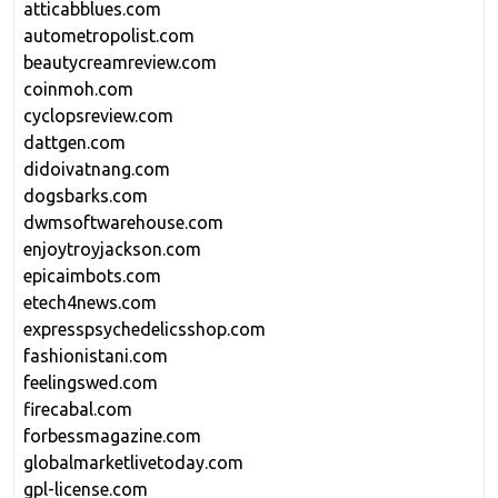
atticabblues.com
autometropolist.com
beautycreamreview.com
coinmoh.com
cyclopsreview.com
dattgen.com
didoivatnang.com
dogsbarks.com
dwmsoftwarehouse.com
enjoytroyjackson.com
epicaimbots.com
etech4news.com
expresspsychedelicsshop.com
fashionistani.com
feelingswed.com
firecabal.com
forbessmagazine.com
globalmarketlivetoday.com
gpl-license.com