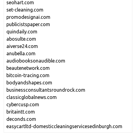
seohart.com
set-cleaning.com
promodesignai.com
publicistspaper.com
quindaily.com
abosulte.com
aiverse24.com
anubella.com
audiobooksonaudible.com
beautenetwork.com
bitcoin-tracing.com
bodyandshapes.com
businessconsultantsroundrock.com
classicglobalnews.com
cybercusp.com
britaintt.com
deconds.com
easycartltd-domesticcleaningservicesedinburgh.com