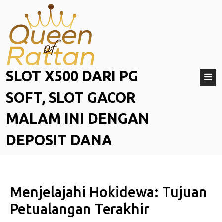
Skip
to
content
SLOT X500 DARI PG
SOFT, SLOT GACOR
MALAM INI DENGAN
DEPOSIT DANA
Menjelajahi Hokidewa: Tujuan
Petualangan Terakhir