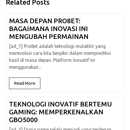
Related Posts
MASA DEPAN PRO8ET:
BAGAIMANA INOVASI INI
MENGUBAH PERMAINAN
[ad_1] Pro8et adalah teknologi mutakhir yang
merevolusi cara kita berpikir dalam memprediksi
hasil di masa depan. Platform inovatif ini
menggunakan...
Read
Read More
More
TEKNOLOGI INOVATIF BERTEMU
GAMING: MEMPERKENALKAN
GBO5000
[ad_1] Dunia game selalu menjadi yang terdepan