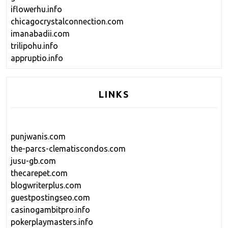
iflowerhu.info
chicagocrystalconnection.com
imanabadii.com
trilipohu.info
appruptio.info
LINKS
punjwanis.com
the-parcs-clematiscondos.com
jusu-gb.com
thecarepet.com
blogwriterplus.com
guestpostingseo.com
casinogambitpro.info
pokerplaymasters.info