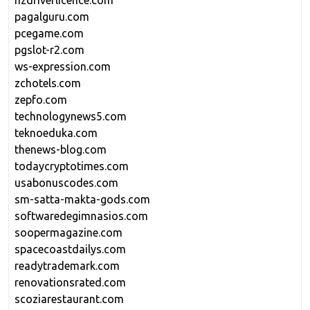
nzdriverlicence.com
pagalguru.com
pcegame.com
pgslot-r2.com
ws-expression.com
zchotels.com
zepfo.com
technologynews5.com
teknoeduka.com
thenews-blog.com
todaycryptotimes.com
usabonuscodes.com
sm-satta-makta-gods.com
softwaredegimnasios.com
soopermagazine.com
spacecoastdailys.com
readytrademark.com
renovationsrated.com
scoziarestaurant.com