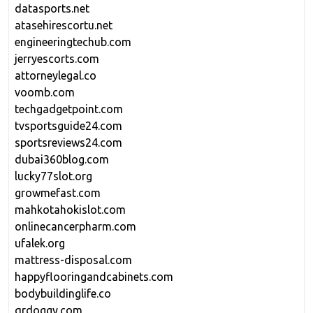
datasports.net
atasehirescortu.net
engineeringtechub.com
jerryescorts.com
attorneylegal.co
voomb.com
techgadgetpoint.com
tvsportsguide24.com
sportsreviews24.com
dubai360blog.com
lucky77slot.org
growmefast.com
mahkotahokislot.com
onlinecancerpharm.com
ufalek.org
mattress-disposal.com
happyflooringandcabinets.com
bodybuildinglife.co
qrdoggy.com