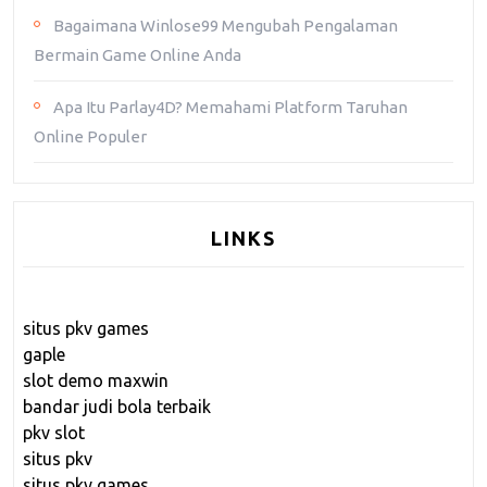
Bagaimana Winlose99 Mengubah Pengalaman
Bermain Game Online Anda
Apa Itu Parlay4D? Memahami Platform Taruhan
Online Populer
LINKS
situs pkv games
gaple
slot demo maxwin
bandar judi bola terbaik
pkv slot
situs pkv
situs pkv games