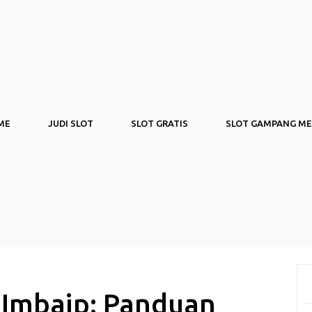
ME
JUDI SLOT
SLOT GRATIS
SLOT GAMPANG M
r Imbajp: Panduan