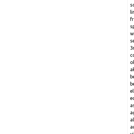
s
l
f
s
w
s
3
c
o
a
b
b
el
e
a
a
a
a