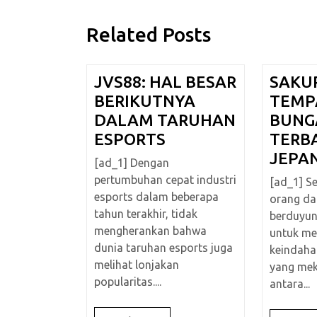
Related Posts
JVS88: HAL BESAR
SAKU
BERIKUTNYA
TEMP
DALAM TARUHAN
BUNG
ESPORTS
TERBA
JEPA
[ad_1] Dengan
pertumbuhan cepat industri
[ad_1] Se
esports dalam beberapa
orang dar
tahun terakhir, tidak
berduyun
mengherankan bahwa
untuk me
dunia taruhan esports juga
keindaha
melihat lonjakan
yang mek
popularitas....
antara...