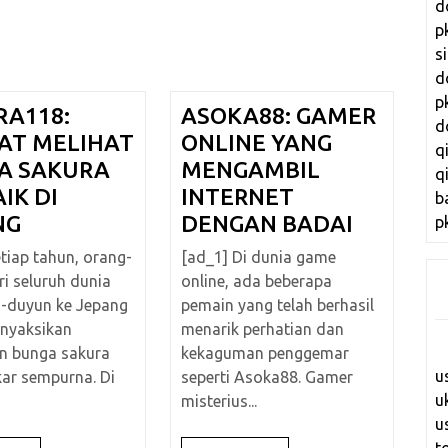
d
p
s
d
p
RA118:
ASOKA88: GAMER
d
AT MELIHAT
ONLINE YANG
q
A SAKURA
MENGAMBIL
q
IK DI
INTERNET
b
NG
DENGAN BADAI
p
tiap tahun, orang-
[ad_1] Di dunia game
i seluruh dunia
online, ada beberapa
-duyun ke Jepang
pemain yang telah berhasil
nyaksikan
menarik perhatian dan
n bunga sakura
kekaguman penggemar
u
ar sempurna. Di
seperti Asoka88. Gamer
u
misterius...
u