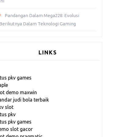
Ini
Pandangan Dalam Mega228: Evolusi
Berikutnya Dalam Teknologi Gaming
LINKS
itus pkv games
aple
lot demo maxwin
andar judi bola terbaik
kv slot
itus pkv
itus pkv games
emo slot gacor
lot demo pragmatic