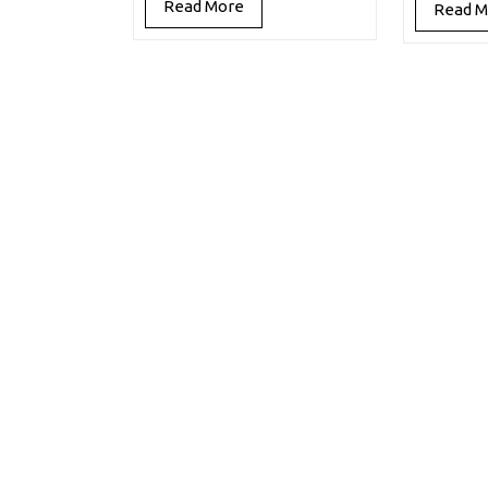
Read
Read More
Read M
More