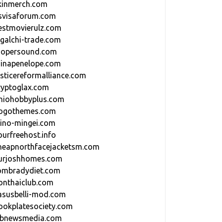
kinmerch.com
svisaforum.com
estmovierulz.com
agalchi-trade.com
oopersound.com
inapenelope.com
usticereformalliance.com
ryptoglax.com
hiohobbyplus.com
ogothemes.com
jino-mingei.com
ourfreehost.info
heapnorthfacejacketsm.com
urjoshhomes.com
ombradydiet.com
onthaiclub.com
asusbelli-mod.com
ookplatesociety.com
ebnewsmedia.com