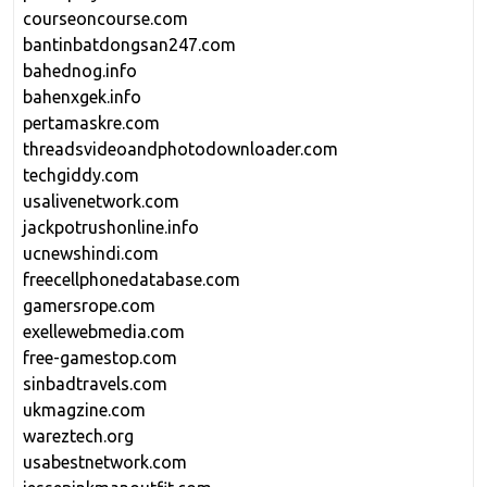
courseoncourse.com
bantinbatdongsan247.com
bahednog.info
bahenxgek.info
pertamaskre.com
threadsvideoandphotodownloader.com
techgiddy.com
usalivenetwork.com
jackpotrushonline.info
ucnewshindi.com
freecellphonedatabase.com
gamersrope.com
exellewebmedia.com
free-gamestop.com
sinbadtravels.com
ukmagzine.com
wareztech.org
usabestnetwork.com