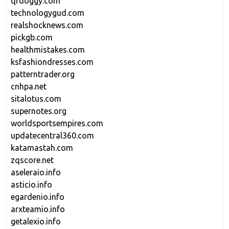
qrdoggy.com
technologygud.com
realshocknews.com
pickgb.com
healthmistakes.com
ksfashiondresses.com
patterntrader.org
cnhpa.net
sitalotus.com
supernotes.org
worldsportsempires.com
updatecentral360.com
katamastah.com
zqscore.net
aseleraio.info
asticio.info
egardenio.info
arxteamio.info
getalexio.info