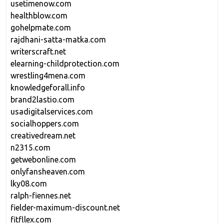
usetimenow.com
healthblow.com
gohelpmate.com
rajdhani-satta-matka.com
writerscraft.net
elearning-childprotection.com
wrestling4mena.com
knowledgeforall.info
brand2lastio.com
usadigitalservices.com
socialhoppers.com
creativedream.net
n2315.com
getwebonline.com
onlyfansheaven.com
lky08.com
ralph-fiennes.net
fielder-maximum-discount.net
fitfllex.com