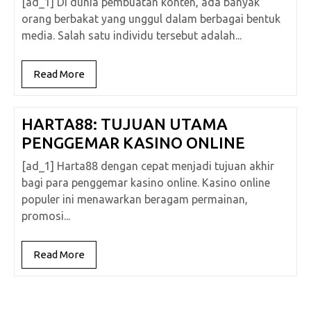
[ad_1] Di dunia pembuatan konten, ada banyak
orang berbakat yang unggul dalam berbagai bentuk
media. Salah satu individu tersebut adalah...
Read
Read More
More
HARTA88: TUJUAN UTAMA
PENGGEMAR KASINO ONLINE
[ad_1] Harta88 dengan cepat menjadi tujuan akhir
bagi para penggemar kasino online. Kasino online
populer ini menawarkan beragam permainan,
promosi...
Read
Read More
More