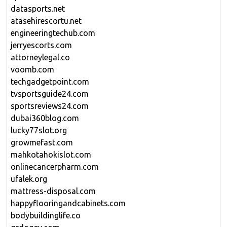
datasports.net
atasehirescortu.net
engineeringtechub.com
jerryescorts.com
attorneylegal.co
voomb.com
techgadgetpoint.com
tvsportsguide24.com
sportsreviews24.com
dubai360blog.com
lucky77slot.org
growmefast.com
mahkotahokislot.com
onlinecancerpharm.com
ufalek.org
mattress-disposal.com
happyflooringandcabinets.com
bodybuildinglife.co