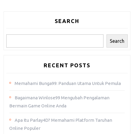
SEARCH
Search
RECENT POSTS
Memahami Bunga99: Panduan Utama Untuk Pemula
Bagaimana Winlose99 Mengubah Pengalaman
Bermain Game Online Anda
Apa Itu Parlay4D? Memahami Platform Taruhan
Online Populer