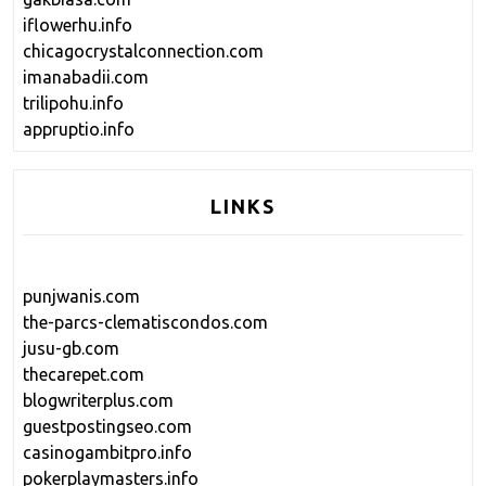
iflowerhu.info
chicagocrystalconnection.com
imanabadii.com
trilipohu.info
appruptio.info
LINKS
punjwanis.com
the-parcs-clematiscondos.com
jusu-gb.com
thecarepet.com
blogwriterplus.com
guestpostingseo.com
casinogambitpro.info
pokerplaymasters.info