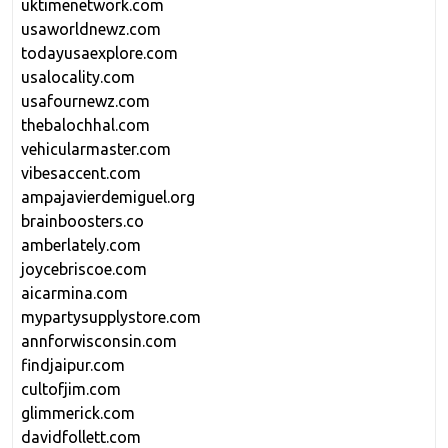
uktimenetwork.com
usaworldnewz.com
todayusaexplore.com
usalocality.com
usafournewz.com
thebalochhal.com
vehicularmaster.com
vibesaccent.com
ampajavierdemiguel.org
brainboosters.co
amberlately.com
joycebriscoe.com
aicarmina.com
mypartysupplystore.com
annforwisconsin.com
findjaipur.com
cultofjim.com
glimmerick.com
davidfollett.com