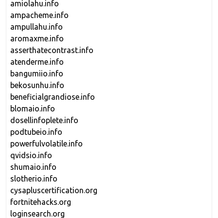
amiolahu.info
ampacheme.info
ampullahu.info
aromaxme.info
asserthatecontrast.info
atenderme.info
bangumiio.info
bekosunhu.info
beneficialgrandiose.info
blomaio.info
dosellinfoplete.info
podtubeio.info
powerfulvolatile.info
qvidsio.info
shumaio.info
slotherio.info
cysapluscertification.org
fortnitehacks.org
loginsearch.org