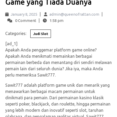
Game yang Tiada Duanya
January
|
|
January 8, 2025
admin@queenofrattan.com
8,
|
0 Comment
1:58 pm
2025
Categories:
Judi Slot
[ad_1]
Apakah Anda penggemar platform game online?
Apakah Anda menikmati memainkan berbagai
permainan berbeda dan menantang diri sendiri melawan
pemain lain dari seluruh dunia? Jika iya, maka Anda
perlu memeriksa Sawit777.
Sawit777 adalah platform game unik dan menarik yang
menawarkan berbagai macam permainan untuk
dinikmati para pemain. Dari permainan kasino klasik
seperti poker, blackjack, dan roulette, hingga permainan
yang lebih modern dan inovatif seperti slot, taruhan
olahraga, dan pengalaman realitas virtual, Sawit777