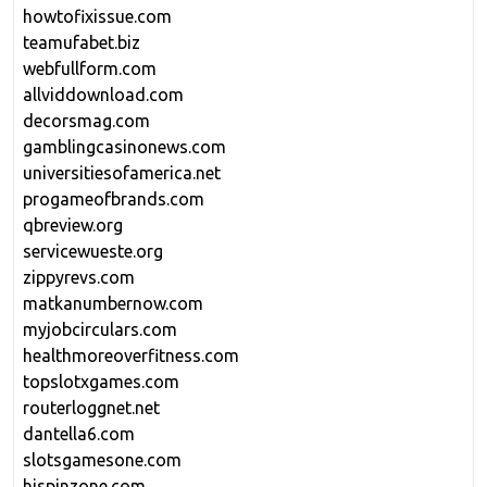
howtofixissue.com
teamufabet.biz
webfullform.com
allviddownload.com
decorsmag.com
gamblingcasinonews.com
universitiesofamerica.net
progameofbrands.com
qbreview.org
servicewueste.org
zippyrevs.com
matkanumbernow.com
myjobcirculars.com
healthmoreoverfitness.com
topslotxgames.com
routerloggnet.net
dantella6.com
slotsgamesone.com
hispinzone.com