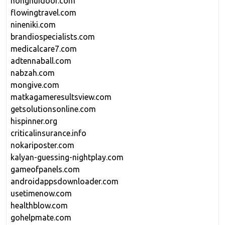
honghuidoor.com
flowingtravel.com
nineniki.com
brandiospecialists.com
medicalcare7.com
adtennaball.com
nabzah.com
mongive.com
matkagameresultsview.com
getsolutionsonline.com
hispinner.org
criticalinsurance.info
nokariposter.com
kalyan-guessing-nightplay.com
gameofpanels.com
androidappsdownloader.com
usetimenow.com
healthblow.com
gohelpmate.com