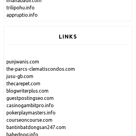
imanabadii.com
trilipohu.info
appruptio.info
LINKS
punjwanis.com
the-parcs-clematiscondos.com
jusu-gb.com
thecarepet.com
blogwriterplus.com
guestpostingseo.com
casinogambitpro.info
pokerplaymasters.info
courseoncourse.com
bantinbatdongsan247.com
bahednog.info