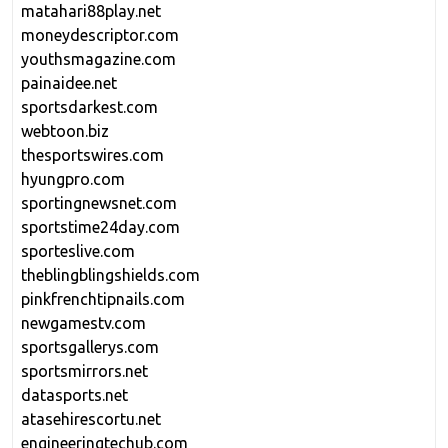
matahari88play.net
moneydescriptor.com
youthsmagazine.com
painaidee.net
sportsdarkest.com
webtoon.biz
thesportswires.com
hyungpro.com
sportingnewsnet.com
sportstime24day.com
sporteslive.com
theblingblingshields.com
pinkfrenchtipnails.com
newgamestv.com
sportsgallerys.com
sportsmirrors.net
datasports.net
atasehirescortu.net
engineeringtechub.com