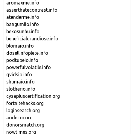
aromaxme.info
asserthatecontrast.info
atenderme.info
bangumiio.info
bekosunhu.info
beneficialgrandiose.info
blomaio.info
dosellinfoplete.info
podtubeio.info
powerfulvolatile.info
qvidsio.info
shumaio.info
slotherio.info
cysapluscertification.org
fortnitehacks.org
loginsearch.org
aodecor.org
donorsmatch.org
nowtimes.org