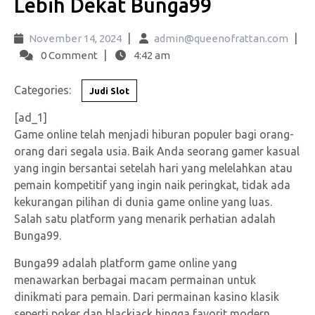
Lebih Dekat Bunga99
November
|
|
November 14, 2024
admin@queenofrattan.com
14,
|
0 Comment
4:42 am
2024
Categories:
Judi Slot
[ad_1]
Game online telah menjadi hiburan populer bagi orang-
orang dari segala usia. Baik Anda seorang gamer kasual
yang ingin bersantai setelah hari yang melelahkan atau
pemain kompetitif yang ingin naik peringkat, tidak ada
kekurangan pilihan di dunia game online yang luas.
Salah satu platform yang menarik perhatian adalah
Bunga99.
Bunga99 adalah platform game online yang
menawarkan berbagai macam permainan untuk
dinikmati para pemain. Dari permainan kasino klasik
seperti poker dan blackjack hingga favorit modern