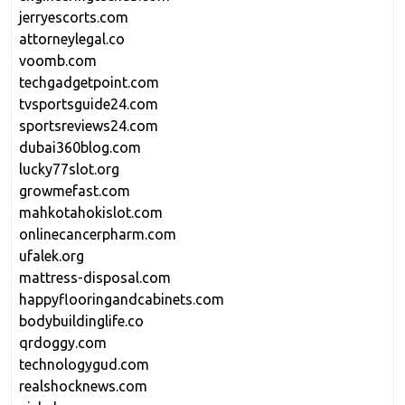
jerryescorts.com
attorneylegal.co
voomb.com
techgadgetpoint.com
tvsportsguide24.com
sportsreviews24.com
dubai360blog.com
lucky77slot.org
growmefast.com
mahkotahokislot.com
onlinecancerpharm.com
ufalek.org
mattress-disposal.com
happyflooringandcabinets.com
bodybuildinglife.co
qrdoggy.com
technologygud.com
realshocknews.com