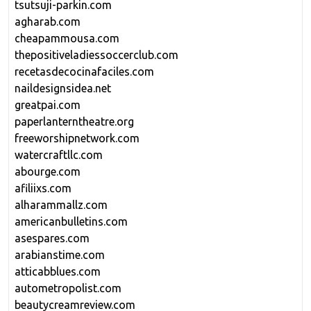
tsutsuji-parkin.com
agharab.com
cheapammousa.com
thepositiveladiessoccerclub.com
recetasdecocinafaciles.com
naildesignsidea.net
greatpai.com
paperlanterntheatre.org
freeworshipnetwork.com
watercraftllc.com
abourge.com
afiliixs.com
alharammallz.com
americanbulletins.com
asespares.com
arabianstime.com
atticabblues.com
autometropolist.com
beautycreamreview.com