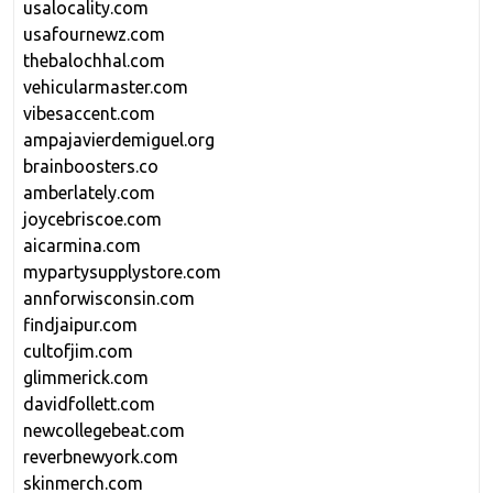
usalocality.com
usafournewz.com
thebalochhal.com
vehicularmaster.com
vibesaccent.com
ampajavierdemiguel.org
brainboosters.co
amberlately.com
joycebriscoe.com
aicarmina.com
mypartysupplystore.com
annforwisconsin.com
findjaipur.com
cultofjim.com
glimmerick.com
davidfollett.com
newcollegebeat.com
reverbnewyork.com
skinmerch.com