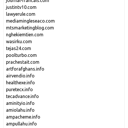
journal-francais.com
justintv10.com
lawyerule.com
mediamingleseaco.com
mtsmarketingblog.com
nghekiemtien.com
wasirku.com
tejas24.com
poolturbo.com
prachestait.com
artforafghans.info
airvendio.info
healthexe.info
puretecx.info
tecadvance.info
aminityio.info
amiolahu.info
ampacheme.info
ampullahu.info