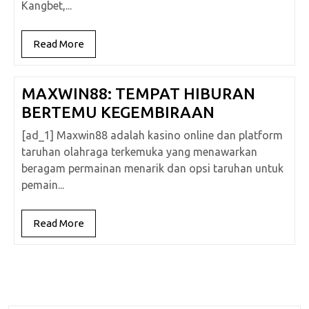
Kangbet,...
Read
Read More
More
MAXWIN88: TEMPAT HIBURAN
BERTEMU KEGEMBIRAAN
[ad_1] Maxwin88 adalah kasino online dan platform
taruhan olahraga terkemuka yang menawarkan
beragam permainan menarik dan opsi taruhan untuk
pemain...
Read
Read More
More