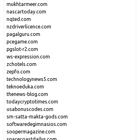
mukhtarmeer.com
nascartoday.com
nqted.com
nzdriverlicence.com
pagalguru.com
pcegame.com
pgslot-r2.com
ws-expression.com
zchotels.com
zepfo.com
technologynews5.com
teknoeduka.com
thenews-blog.com
todaycryptotimes.com
usabonuscodes.com
sm-satta-makta-gods.com
softwaredegimnasios.com
soopermagazine.com
spacecoastdailys.com