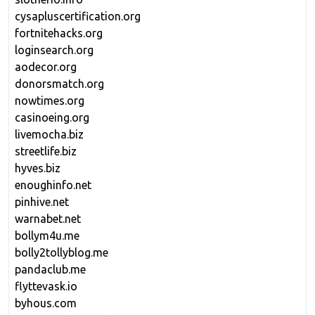
cysapluscertification.org
fortnitehacks.org
loginsearch.org
aodecor.org
donorsmatch.org
nowtimes.org
casinoeing.org
livemocha.biz
streetlife.biz
hyves.biz
enoughinfo.net
pinhive.net
warnabet.net
bollym4u.me
bolly2tollyblog.me
pandaclub.me
flyttevask.io
byhous.com