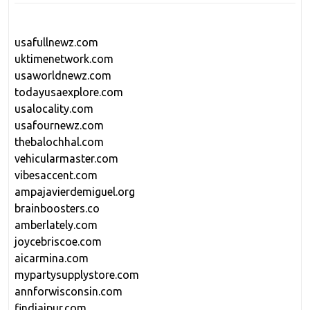
usafullnewz.com
uktimenetwork.com
usaworldnewz.com
todayusaexplore.com
usalocality.com
usafournewz.com
thebalochhal.com
vehicularmaster.com
vibesaccent.com
ampajavierdemiguel.org
brainboosters.co
amberlately.com
joycebriscoe.com
aicarmina.com
mypartysupplystore.com
annforwisconsin.com
findjaipur.com