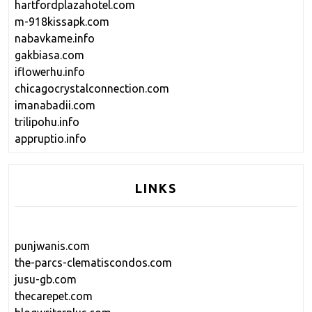
hartfordplazahotel.com
m-918kissapk.com
nabavkame.info
gakbiasa.com
iflowerhu.info
chicagocrystalconnection.com
imanabadii.com
trilipohu.info
appruptio.info
LINKS
punjwanis.com
the-parcs-clematiscondos.com
jusu-gb.com
thecarepet.com