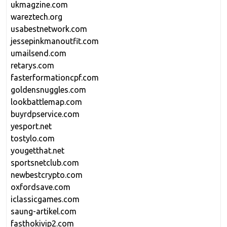
ukmagzine.com
wareztech.org
usabestnetwork.com
jessepinkmanoutfit.com
umailsend.com
retarys.com
fasterformationcpf.com
goldensnuggles.com
lookbattlemap.com
buyrdpservice.com
yesport.net
tostylo.com
yougetthat.net
sportsnetclub.com
newbestcrypto.com
oxfordsave.com
iclassicgames.com
saung-artikel.com
fasthokivip2.com