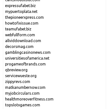
expressufabet.biz
mypuertoplata.net
thepioneerxpress.com
howtofixissue.com
teamufabet.biz
webfullform.com
allviddownload.com
decorsmag.com
gamblingcasinonews.com
universitiesofamerica.net
progameofbrands.com
qbreview.org
servicewueste.org
zippyrevs.com
matkanumbernow.com
myjobcirculars.com
healthmoreoverfitness.com
topslotxgames.com