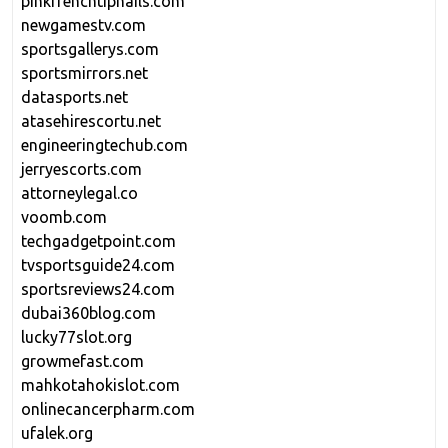
pinkfrenchtipnails.com
newgamestv.com
sportsgallerys.com
sportsmirrors.net
datasports.net
atasehirescortu.net
engineeringtechub.com
jerryescorts.com
attorneylegal.co
voomb.com
techgadgetpoint.com
tvsportsguide24.com
sportsreviews24.com
dubai360blog.com
lucky77slot.org
growmefast.com
mahkotahokislot.com
onlinecancerpharm.com
ufalek.org