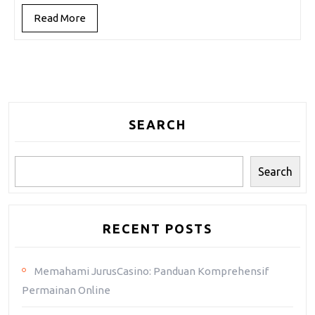
Read
Read More
More
SEARCH
Search
RECENT POSTS
Memahami JurusCasino: Panduan Komprehensif
Permainan Online