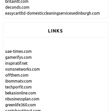
britaintt.com
deconds.com
easycartltd-domesticcleaningservicesedinburgh.com
LINKS
uae-times.com
gamerifys.com
inspiratif.net
vsmsnetworks.com
offthem.com
ibommatv.com
techporfit.com
bekasionline.com
nbusinessplan.com
greenlife360.com
cantshoutitout.com