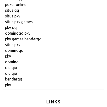
poker online
situs qq
situs pkv
situs pkv games
pkv qq
dominoqq pkv
pkv games bandarqq
situs pkv
dominoqq
pkv
domino
qiu qiu
qiu qiu
bandarqq
pkv
LINKS