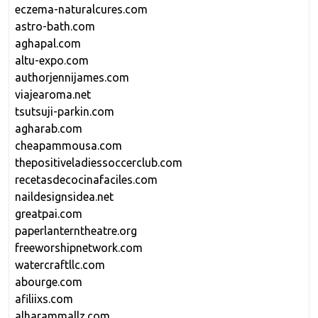
eczema-naturalcures.com
astro-bath.com
aghapal.com
altu-expo.com
authorjennijames.com
viajearoma.net
tsutsuji-parkin.com
agharab.com
cheapammousa.com
thepositiveladiessoccerclub.com
recetasdecocinafaciles.com
naildesignsidea.net
greatpai.com
paperlanterntheatre.org
freeworshipnetwork.com
watercraftllc.com
abourge.com
afiliixs.com
alharammallz.com