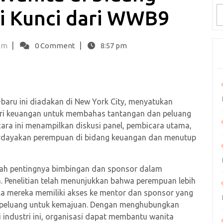
i Kunci dari WWB9
|
|
om
0 Comment
8:57 pm
aru ini diadakan di New York City, menyatukan
stri keuangan untuk membahas tantangan dan peluang
ara ini menampilkan diskusi panel, pembicara utama,
erdayakan perempuan di bidang keuangan dan menutup
lah pentingnya bimbingan dan sponsor dalam
. Penelitian telah menunjukkan bahwa perempuan lebih
ika mereka memiliki akses ke mentor dan sponsor yang
 peluang untuk kemajuan. Dengan menghubungkan
 industri ini, organisasi dapat membantu wanita