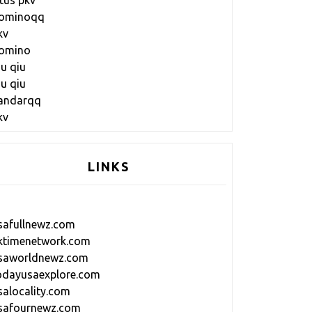
itus pkv
ominoqq
kv
omino
iu qiu
iu qiu
andarqq
kv
LINKS
safullnewz.com
ktimenetwork.com
saworldnewz.com
odayusaexplore.com
salocality.com
safournewz.com