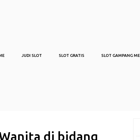
ME
JUDI SLOT
SLOT GRATIS
SLOT GAMPANG M
anita di bidang