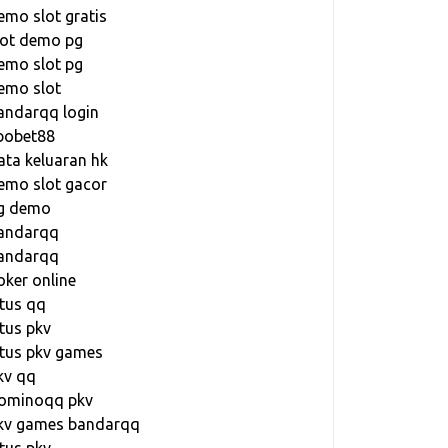
emo slot gratis
lot demo pg
emo slot pg
emo slot
andarqq login
bobet88
ata keluaran hk
emo slot gacor
g demo
andarqq
andarqq
oker online
itus qq
itus pkv
itus pkv games
kv qq
ominoqq pkv
kv games bandarqq