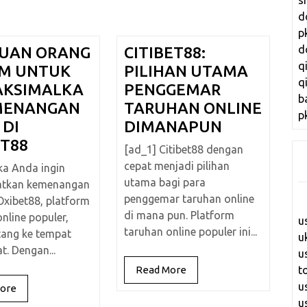
s
d
p
d
UAN ORANG
CITIBET88:
q
M UNTUK
PILIHAN UTAMA
q
KSIMALKA
PENGGEMAR
b
MENANGAN
TARUHAN ONLINE
p
 DI
DIMANAPUN
ET88
[ad_1] Citibet88 dengan
cepat menjadi pilihan
ka Anda ingin
utama bagi para
atkan kemenangan
penggemar taruhan online
Oxibet88, platform
di mana pun. Platform
nline populer,
u
taruhan online populer ini...
ang ke tempat
u
t. Dengan...
u
Read
Read More
t
More
u
Read
ore
More
u