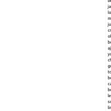
b
j
l
m
j
c
o
b
a
y
c
g
t
b
c
b
l
s
l