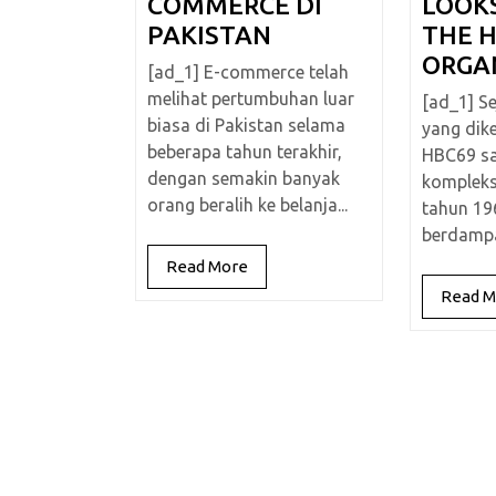
COMMERCE DI
LOOKS
PAKISTAN
THE H
ORGA
[ad_1] E-commerce telah
melihat pertumbuhan luar
[ad_1] Se
biasa di Pakistan selama
yang dik
beberapa tahun terakhir,
HBC69 sa
dengan semakin banyak
kompleks
orang beralih ke belanja...
tahun 19
berdampa
Read
Read More
More
Read M