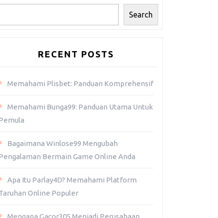
Search
RECENT POSTS
Memahami Plisbet: Panduan Komprehensif
Memahami Bunga99: Panduan Utama Untuk
Pemula
Bagaimana Winlose99 Mengubah
Pengalaman Bermain Game Online Anda
Apa Itu Parlay4D? Memahami Platform
Taruhan Online Populer
Mengapa Gacor305 Menjadi Perusahaan