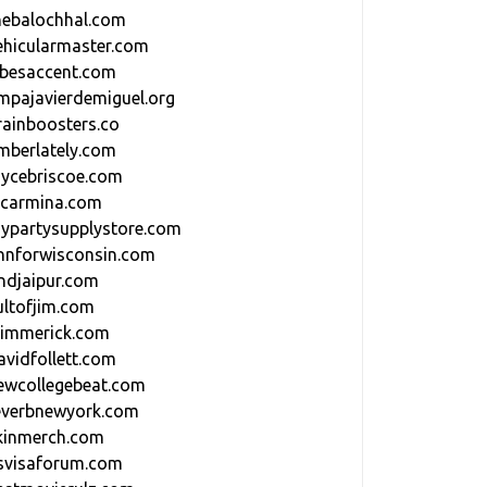
hebalochhal.com
ehicularmaster.com
ibesaccent.com
mpajavierdemiguel.org
rainboosters.co
mberlately.com
oycebriscoe.com
icarmina.com
ypartysupplystore.com
nnforwisconsin.com
indjaipur.com
ultofjim.com
limmerick.com
avidfollett.com
ewcollegebeat.com
everbnewyork.com
kinmerch.com
svisaforum.com