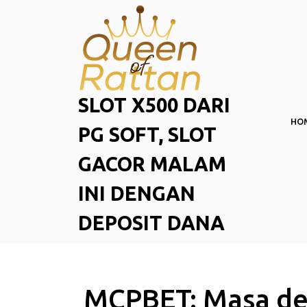
Skip
to
content
SLOT X500 DARI
HO
PG SOFT, SLOT
GACOR MALAM
INI DENGAN
DEPOSIT DANA
MCPBET: Masa de