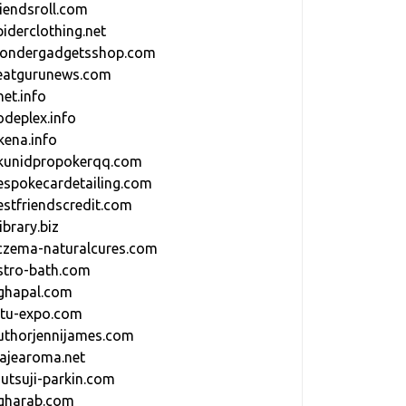
riendsroll.com
piderclothing.net
ondergadgetsshop.com
eatgurunews.com
net.info
odeplex.info
kena.info
kunidpropokerqq.com
espokecardetailing.com
estfriendscredit.com
ibrary.biz
czema-naturalcures.com
stro-bath.com
ghapal.com
ltu-expo.com
uthorjennijames.com
iajearoma.net
sutsuji-parkin.com
gharab.com