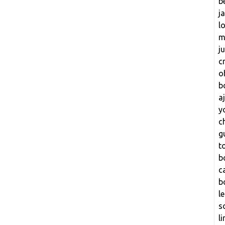
b
j
l
m
j
c
o
b
a
y
c
g
t
b
c
b
l
s
l