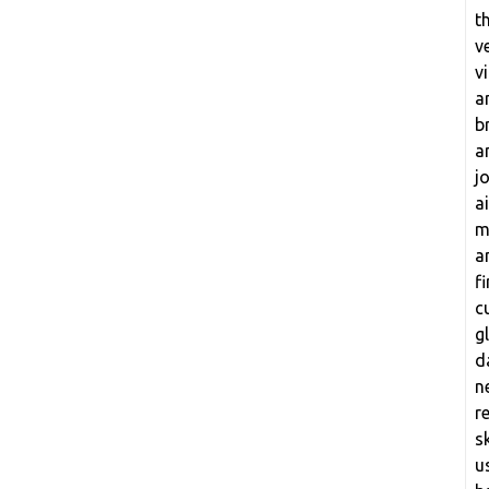
t
v
v
a
b
a
j
a
m
a
f
c
g
d
n
r
s
u