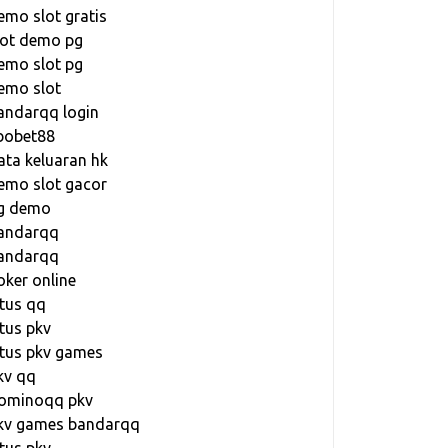
emo slot gratis
lot demo pg
emo slot pg
emo slot
andarqq login
bobet88
ata keluaran hk
emo slot gacor
g demo
andarqq
andarqq
oker online
itus qq
itus pkv
itus pkv games
kv qq
ominoqq pkv
kv games bandarqq