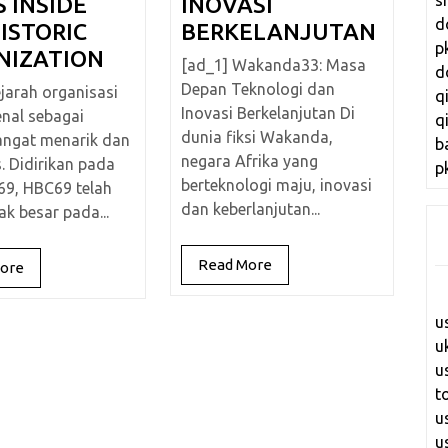
s
 INSIDE
INOVASI
d
ISTORIC
BERKELANJUTAN
p
NIZATION
[ad_1] Wakanda33: Masa
d
Depan Teknologi dan
jarah organisasi
q
Inovasi Berkelanjutan Di
enal sebagai
q
dunia fiksi Wakanda,
ngat menarik dan
b
negara Afrika yang
. Didirikan pada
p
berteknologi maju, inovasi
69, HBC69 telah
dan keberlanjutan...
k besar pada...
Read
Read More
Read
ore
More
More
u
u
u
t
u
u