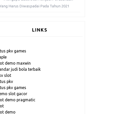
Yang Harus Diwaspadai Pada Tahun 2021
LINKS
itus pkv games
aple
lot demo maxwin
andar judi bola terbaik
kv slot
itus pkv
itus pkv games
emo slot gacor
lot demo pragmatic
lot
lot demo