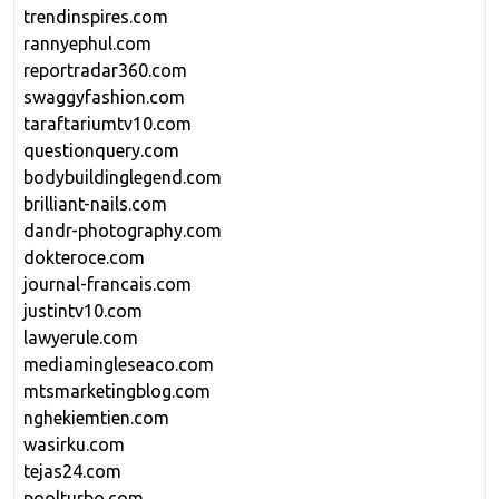
trendinspires.com
rannyephul.com
reportradar360.com
swaggyfashion.com
taraftariumtv10.com
questionquery.com
bodybuildinglegend.com
brilliant-nails.com
dandr-photography.com
dokteroce.com
journal-francais.com
justintv10.com
lawyerule.com
mediamingleseaco.com
mtsmarketingblog.com
nghekiemtien.com
wasirku.com
tejas24.com
poolturbo.com