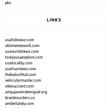
pkv
LINKS
usafullnewz.com
uktimenetwork.com
usaworldnewz.com
todayusaexplore.com
usalocality.com
usafournewz.com
thebalochhal.com
vehicularmaster.com
vibesaccent.com
ampajavierdemiguel.org
brainboosters.co
amberlately.com