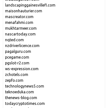
landscapinggainesvillefl.com
maisonhauturier.com
mascreator.com
menafahmi.com
mukhtarmeer.com
nascartoday.com
nqted.com
nzdriverlicence.com
pagalguru.com
pcegame.com
pgslot-r2.com
ws-expression.com
zchotels.com
zepfo.com
technologynews5.com
teknoeduka.com
thenews-blog.com
todaycryptotimes.com