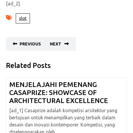
[ad_2]
slot
Post
Previous
Next
navigation
PREVIOUS
NEXT
post:
post:
Related Posts
MENJELAJAHI PEMENANG
CASAPRIZE: SHOWCASE OF
ARCHITECTURAL EXCELLENCE
[ad_1] Casaprize adalah kompetisi arsitektur yang
bertujuan untuk menampilkan yang terbaik dalam
desain dan inovasi kontemporer. Kompetisi, yang
diselenggarakan oleh...