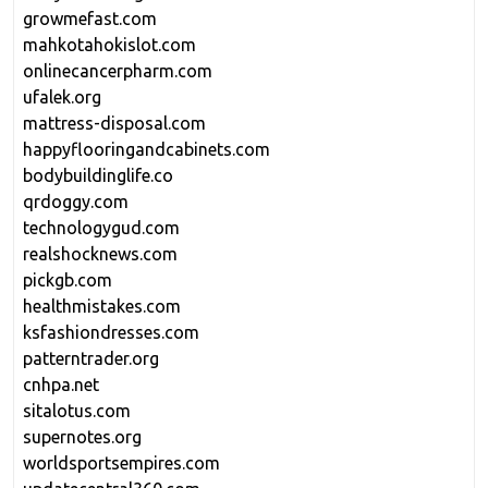
growmefast.com
mahkotahokislot.com
onlinecancerpharm.com
ufalek.org
mattress-disposal.com
happyflooringandcabinets.com
bodybuildinglife.co
qrdoggy.com
technologygud.com
realshocknews.com
pickgb.com
healthmistakes.com
ksfashiondresses.com
patterntrader.org
cnhpa.net
sitalotus.com
supernotes.org
worldsportsempires.com