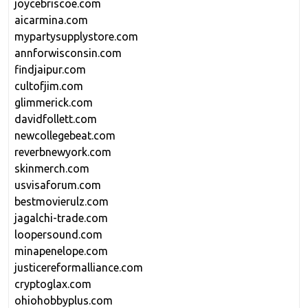
joycebriscoe.com
aicarmina.com
mypartysupplystore.com
annforwisconsin.com
findjaipur.com
cultofjim.com
glimmerick.com
davidfollett.com
newcollegebeat.com
reverbnewyork.com
skinmerch.com
usvisaforum.com
bestmovierulz.com
jagalchi-trade.com
loopersound.com
minapenelope.com
justicereformalliance.com
cryptoglax.com
ohiohobbyplus.com