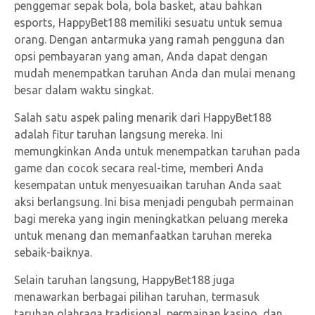
penggemar sepak bola, bola basket, atau bahkan
esports, HappyBet188 memiliki sesuatu untuk semua
orang. Dengan antarmuka yang ramah pengguna dan
opsi pembayaran yang aman, Anda dapat dengan
mudah menempatkan taruhan Anda dan mulai menang
besar dalam waktu singkat.
Salah satu aspek paling menarik dari HappyBet188
adalah fitur taruhan langsung mereka. Ini
memungkinkan Anda untuk menempatkan taruhan pada
game dan cocok secara real-time, memberi Anda
kesempatan untuk menyesuaikan taruhan Anda saat
aksi berlangsung. Ini bisa menjadi pengubah permainan
bagi mereka yang ingin meningkatkan peluang mereka
untuk menang dan memanfaatkan taruhan mereka
sebaik-baiknya.
Selain taruhan langsung, HappyBet188 juga
menawarkan berbagai pilihan taruhan, termasuk
taruhan olahraga tradisional, permainan kasino, dan