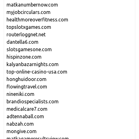
matkanumbernow.com
myjobcirculars.com
healthmoreoverfitness.com
topslotxgames.com
routerloggnet.net
dantella6.com
slotsgamesone.com
hispinzone.com
kalyanbazarnights.com
top-online-casino-usa.com
honghuidoor.com
flowingtravel.com
nineniki.com
brandiospecialists.com
medicalcare7.com
adtennaball.com
nabzah.com
mongive.com
matkagameresultsview.com