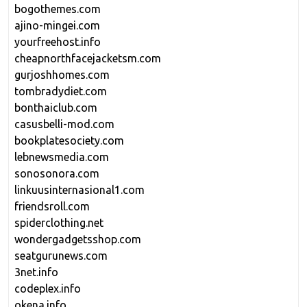
bogothemes.com
ajino-mingei.com
yourfreehost.info
cheapnorthfacejacketsm.com
gurjoshhomes.com
tombradydiet.com
bonthaiclub.com
casusbelli-mod.com
bookplatesociety.com
lebnewsmedia.com
sonosonora.com
linkuusinternasional1.com
friendsroll.com
spiderclothing.net
wondergadgetsshop.com
seatgurunews.com
3net.info
codeplex.info
okena.info