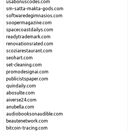
usabonuscodes.com
sm-satta-makta-gods.com
softwaredegimnasios.com
soopermagazine.com
spacecoastdailys.com
readytrademark.com
renovationsrated.com
scoziarestaurant.com
seohart.com
set-cleaning.com
promodesignai.com
publicistspaper.com
quindaily.com
abosulte.com
aiverse24.com
anubella.com
audiobooksonaudible.com
beautenetwork.com
bitcoin-tracing.com