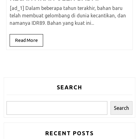
[ad_1] Dalam beberapa tahun terakhir, bahan baru
telah membuat gelombang di dunia kecantikan, dan
namanya IDR89. Bahan yang kuat ini...
Read
Read More
More
SEARCH
Search
RECENT POSTS