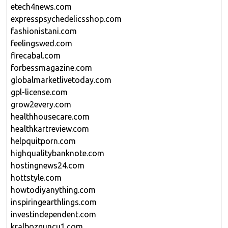
etech4news.com
expresspsychedelicsshop.com
fashionistani.com
feelingswed.com
firecabal.com
forbessmagazine.com
globalmarketlivetoday.com
gpl-license.com
grow2every.com
healthhousecare.com
healthkartreview.com
helpquitporn.com
highqualitybanknote.com
hostingnews24.com
hottstyle.com
howtodiyanything.com
inspiringearthlings.com
investindependent.com
kralbozguncu1.com