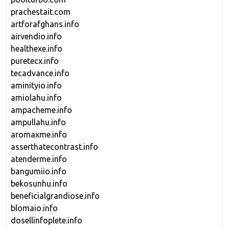
prachestait.com
artforafghans.info
airvendio.info
healthexe.info
puretecx.info
tecadvance.info
aminityio.info
amiolahu.info
ampacheme.info
ampullahu.info
aromaxme.info
asserthatecontrast.info
atenderme.info
bangumiio.info
bekosunhu.info
beneficialgrandiose.info
blomaio.info
dosellinfoplete.info