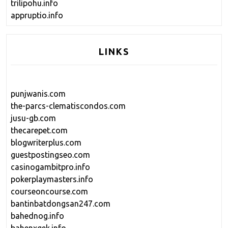
trilipohu.info
appruptio.info
LINKS
punjwanis.com
the-parcs-clematiscondos.com
jusu-gb.com
thecarepet.com
blogwriterplus.com
guestpostingseo.com
casinogambitpro.info
pokerplaymasters.info
courseoncourse.com
bantinbatdongsan247.com
bahednog.info