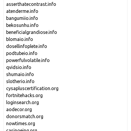
asserthatecontrast.info
atenderme.info
bangumiio.info
bekosunhu.info
beneficialgrandiose.info
blomaio.info
dosellinfoplete.info
podtubeio.info
powerfulvolatile.info
qvidsio.info
shumaio.info
slotherio.info
cysapluscertification.org
fortnitehacks.org
loginsearch.org
aodecor.org
donorsmatch.org
nowtimes.org
casinoeing.org