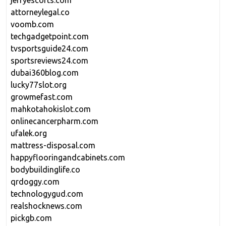
jerryescorts.com
attorneylegal.co
voomb.com
techgadgetpoint.com
tvsportsguide24.com
sportsreviews24.com
dubai360blog.com
lucky77slot.org
growmefast.com
mahkotahokislot.com
onlinecancerpharm.com
ufalek.org
mattress-disposal.com
happyflooringandcabinets.com
bodybuildinglife.co
qrdoggy.com
technologygud.com
realshocknews.com
pickgb.com