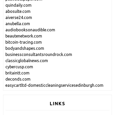
quindaily.com
abosulte.com
aiverse24.com
anubella.com
audiobooksonaudible.com
beautenetwork.com
bitcoin-tracing.com
bodyandshapes.com
businessconsultantsroundrock.com
classicglobalnews.com
cybercusp.com
britaintt.com
deconds.com
easycartltd-domesticcleaningservicesedinburgh.com
LINKS