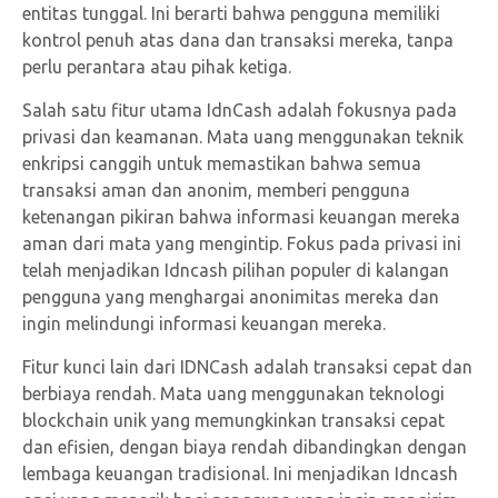
entitas tunggal. Ini berarti bahwa pengguna memiliki
kontrol penuh atas dana dan transaksi mereka, tanpa
perlu perantara atau pihak ketiga.
Salah satu fitur utama IdnCash adalah fokusnya pada
privasi dan keamanan. Mata uang menggunakan teknik
enkripsi canggih untuk memastikan bahwa semua
transaksi aman dan anonim, memberi pengguna
ketenangan pikiran bahwa informasi keuangan mereka
aman dari mata yang mengintip. Fokus pada privasi ini
telah menjadikan Idncash pilihan populer di kalangan
pengguna yang menghargai anonimitas mereka dan
ingin melindungi informasi keuangan mereka.
Fitur kunci lain dari IDNCash adalah transaksi cepat dan
berbiaya rendah. Mata uang menggunakan teknologi
blockchain unik yang memungkinkan transaksi cepat
dan efisien, dengan biaya rendah dibandingkan dengan
lembaga keuangan tradisional. Ini menjadikan Idncash