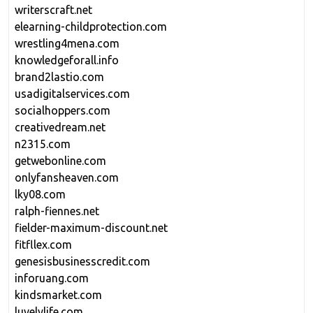
writerscraft.net
elearning-childprotection.com
wrestling4mena.com
knowledgeforall.info
brand2lastio.com
usadigitalservices.com
socialhoppers.com
creativedream.net
n2315.com
getwebonline.com
onlyfansheaven.com
lky08.com
ralph-fiennes.net
fielder-maximum-discount.net
fitfllex.com
genesisbusinesscredit.com
inforuang.com
kindsmarket.com
luvelylife.com