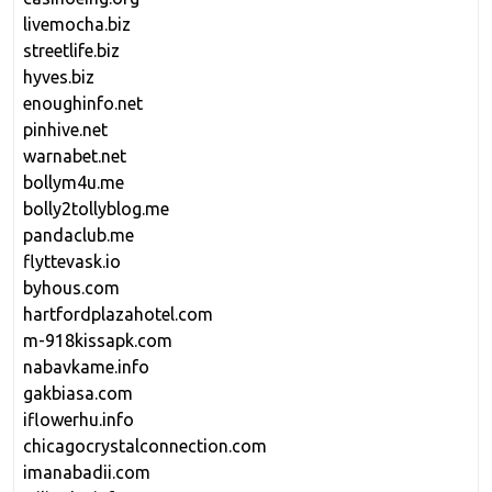
livemocha.biz
streetlife.biz
hyves.biz
enoughinfo.net
pinhive.net
warnabet.net
bollym4u.me
bolly2tollyblog.me
pandaclub.me
flyttevask.io
byhous.com
hartfordplazahotel.com
m-918kissapk.com
nabavkame.info
gakbiasa.com
iflowerhu.info
chicagocrystalconnection.com
imanabadii.com