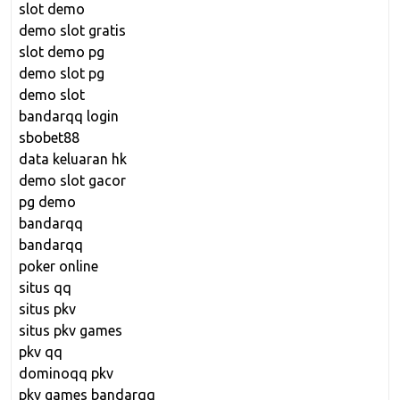
slot demo
demo slot gratis
slot demo pg
demo slot pg
demo slot
bandarqq login
sbobet88
data keluaran hk
demo slot gacor
pg demo
bandarqq
bandarqq
poker online
situs qq
situs pkv
situs pkv games
pkv qq
dominoqq pkv
pkv games bandarqq