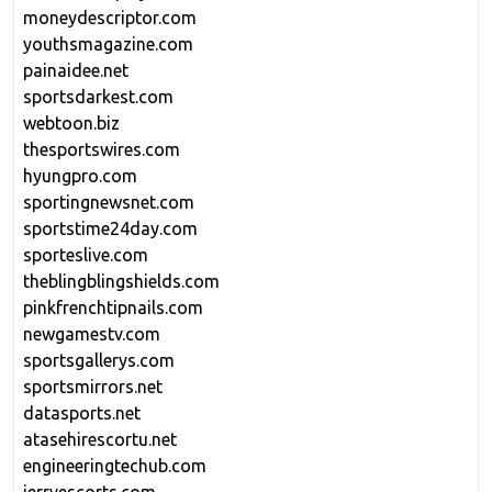
moneydescriptor.com
youthsmagazine.com
painaidee.net
sportsdarkest.com
webtoon.biz
thesportswires.com
hyungpro.com
sportingnewsnet.com
sportstime24day.com
sporteslive.com
theblingblingshields.com
pinkfrenchtipnails.com
newgamestv.com
sportsgallerys.com
sportsmirrors.net
datasports.net
atasehirescortu.net
engineeringtechub.com