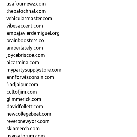
usafournewz.com
thebalochhal.com
vehicularmaster.com
vibesaccent.com
ampajavierdemiguel.org
brainboosters.co
amberlately.com
joycebriscoe.com
aicarmina.com
mypartysupplystore.com
annforwisconsin.com
findjaipur.com
cultofjim.com
glimmerick.com
davidfollett.com
newcollegebeat.com
reverbnewyork.com
skinmerch.com
usvisaforum.com