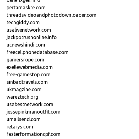
bahenxgek.info
pertamaskre.com
threadsvideoandphotodownloader.com
techgiddy.com
usalivenetwork.com
jackpotrushonline.info
ucnewshindi.com
freecellphonedatabase.com
gamersrope.com
exellewebmedia.com
free-gamestop.com
sinbadtravels.com
ukmagzine.com
wareztech.org
usabestnetwork.com
jessepinkmanoutfit.com
umailsend.com
retarys.com
fasterformationcpf.com