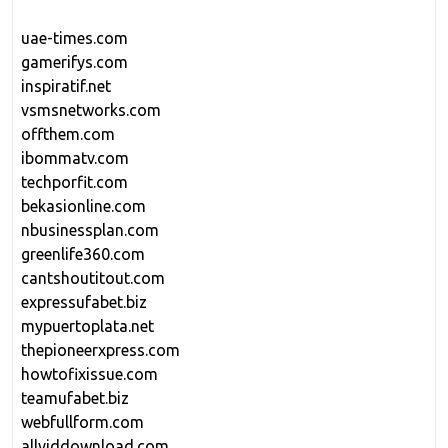
uae-times.com
gamerifys.com
inspiratif.net
vsmsnetworks.com
offthem.com
ibommatv.com
techporfit.com
bekasionline.com
nbusinessplan.com
greenlife360.com
cantshoutitout.com
expressufabet.biz
mypuertoplata.net
thepioneerxpress.com
howtofixissue.com
teamufabet.biz
webfullform.com
allviddownload.com