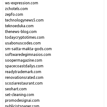
ws-expression.com
zchotels.com
zepfo.com
technologynews5.com
teknoeduka.com
thenews-blog.com
todaycryptotimes.com
usabonuscodes.com
sm-satta-makta-gods.com
softwaredegimnasios.com
soopermagazine.com
spacecoastdailys.com
readytrademark.com
renovationsrated.com
scoziarestaurant.com
seohart.com
set-cleaning.com
promodesignai.com
publicistspaper.com