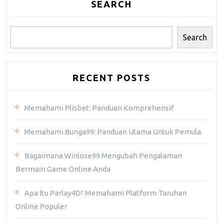
SEARCH
Search
RECENT POSTS
Memahami Plisbet: Panduan Komprehensif
Memahami Bunga99: Panduan Utama Untuk Pemula
Bagaimana Winlose99 Mengubah Pengalaman
Bermain Game Online Anda
Apa Itu Parlay4D? Memahami Platform Taruhan
Online Populer