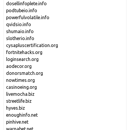
dosellinfoplete.info
podtubeio.info
powerfulvolatile.info
qvidsio.info
shumaio.info
slotherio.info
cysapluscertification.org
fortnitehacks.org
loginsearch.org
aodecor.org
donorsmatch.org
nowtimes.org
casinoeing.org
livemocha.biz
streetlife.biz
hyves.biz
enoughinfo.net
pinhive.net
warnabet.net