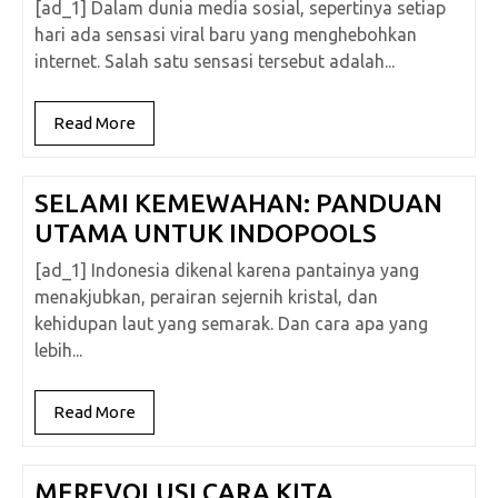
[ad_1] Dalam dunia media sosial, sepertinya setiap
hari ada sensasi viral baru yang menghebohkan
internet. Salah satu sensasi tersebut adalah...
Read
Read More
More
SELAMI KEMEWAHAN: PANDUAN
UTAMA UNTUK INDOPOOLS
[ad_1] Indonesia dikenal karena pantainya yang
menakjubkan, perairan sejernih kristal, dan
kehidupan laut yang semarak. Dan cara apa yang
lebih...
Read
Read More
More
MEREVOLUSI CARA KITA