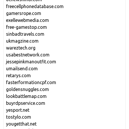
freecellphonedatabase.com
gamersrope.com
exellewebmedia.com
free-gamestop.com
sinbadtravels.com
ukmagzine.com
wareztech.org
usabestnetwork.com
jessepinkmanoutfit.com
umailsend.com
retarys.com
fasterformationcpf.com
goldensnuggles.com
lookbattlemap.com
buyrdpservice.com
yesport.net
tostylo.com
yougetthat.net