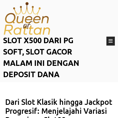
Skip
to
content
SLOT X500 DARI PG
SOFT, SLOT GACOR
MALAM INI DENGAN
DEPOSIT DANA
Dari Slot Klasik hingga Jackpot
Progresif: Menjelajahi Variasi