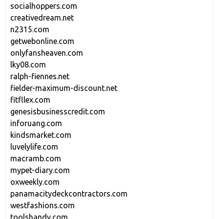
socialhoppers.com
creativedream.net
n2315.com
getwebonline.com
onlyfansheaven.com
lky08.com
ralph-fiennes.net
fielder-maximum-discount.net
fitfllex.com
genesisbusinesscredit.com
inforuang.com
kindsmarket.com
luvelylife.com
macramb.com
mypet-diary.com
oxweekly.com
panamacitydeckcontractors.com
westfashions.com
toolshandy.com