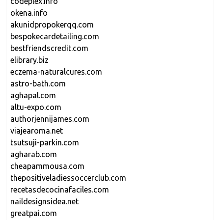
codeplex.info
okena.info
akunidpropokerqq.com
bespokecardetailing.com
bestfriendscredit.com
elibrary.biz
eczema-naturalcures.com
astro-bath.com
aghapal.com
altu-expo.com
authorjennijames.com
viajearoma.net
tsutsuji-parkin.com
agharab.com
cheapammousa.com
thepositiveladiessoccerclub.com
recetasdecocinafaciles.com
naildesignsidea.net
greatpai.com