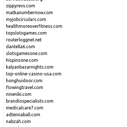
zippyrevs.com
matkanumbernow.com
myjobcirculars.com
healthmoreoverfitness.com
topslotxgames.com
routerloggnet.net
dantella6.com
slotsgamesone.com
hispinzone.com
kalyanbazarnights.com
top-online-casino-usa.com
honghuidoor.com
flowingtravel.com
nineniki.com
brandiospecialists.com
medicalcare7.com
adtennaball.com
nabzah.com