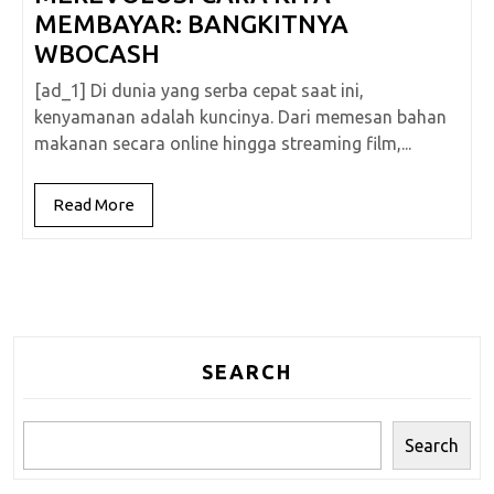
MEMBAYAR: BANGKITNYA
WBOCASH
[ad_1] Di dunia yang serba cepat saat ini,
kenyamanan adalah kuncinya. Dari memesan bahan
makanan secara online hingga streaming film,...
Read
Read More
More
SEARCH
Search