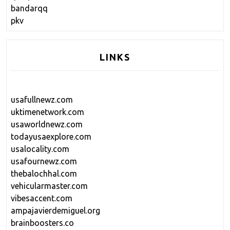
bandarqq
pkv
LINKS
usafullnewz.com
uktimenetwork.com
usaworldnewz.com
todayusaexplore.com
usalocality.com
usafournewz.com
thebalochhal.com
vehicularmaster.com
vibesaccent.com
ampajavierdemiguel.org
brainboosters.co