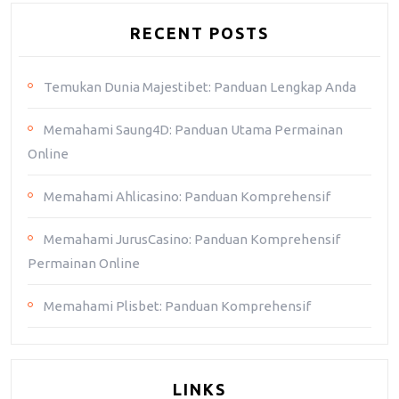
RECENT POSTS
Temukan Dunia Majestibet: Panduan Lengkap Anda
Memahami Saung4D: Panduan Utama Permainan
Online
Memahami Ahlicasino: Panduan Komprehensif
Memahami JurusCasino: Panduan Komprehensif
Permainan Online
Memahami Plisbet: Panduan Komprehensif
LINKS