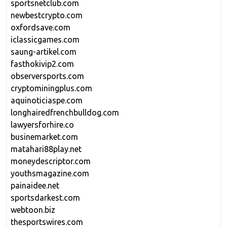
sportsnetclub.com
newbestcrypto.com
oxfordsave.com
iclassicgames.com
saung-artikel.com
fasthokivip2.com
observersports.com
cryptominingplus.com
aquinoticiaspe.com
longhairedfrenchbulldog.com
lawyersforhire.co
businemarket.com
matahari88play.net
moneydescriptor.com
youthsmagazine.com
painaidee.net
sportsdarkest.com
webtoon.biz
thesportswires.com