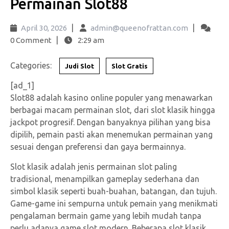
Permainan Slot88
April
|
|
April 30, 2026
admin@queenofrattan.com
30,
|
0 Comment
2:29 am
2026
Categories:
Judi Slot
Slot Gratis
[ad_1]
Slot88 adalah kasino online populer yang menawarkan
berbagai macam permainan slot, dari slot klasik hingga
jackpot progresif. Dengan banyaknya pilihan yang bisa
dipilih, pemain pasti akan menemukan permainan yang
sesuai dengan preferensi dan gaya bermainnya.
Slot klasik adalah jenis permainan slot paling
tradisional, menampilkan gameplay sederhana dan
simbol klasik seperti buah-buahan, batangan, dan tujuh.
Game-game ini sempurna untuk pemain yang menikmati
pengalaman bermain game yang lebih mudah tanpa
perlu adanya game slot modern. Beberapa slot klasik