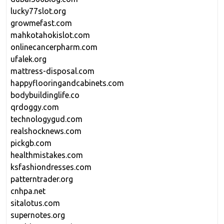
lucky77slot.org
growmefast.com
mahkotahokislot.com
onlinecancerpharm.com
ufalek.org
mattress-disposal.com
happyflooringandcabinets.com
bodybuildinglife.co
qrdoggy.com
technologygud.com
realshocknews.com
pickgb.com
healthmistakes.com
ksfashiondresses.com
patterntrader.org
cnhpa.net
sitalotus.com
supernotes.org