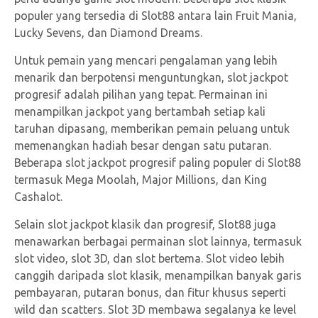
populer yang tersedia di Slot88 antara lain Fruit Mania,
Lucky Sevens, dan Diamond Dreams.
Untuk pemain yang mencari pengalaman yang lebih
menarik dan berpotensi menguntungkan, slot jackpot
progresif adalah pilihan yang tepat. Permainan ini
menampilkan jackpot yang bertambah setiap kali
taruhan dipasang, memberikan pemain peluang untuk
memenangkan hadiah besar dengan satu putaran.
Beberapa slot jackpot progresif paling populer di Slot88
termasuk Mega Moolah, Major Millions, dan King
Cashalot.
Selain slot jackpot klasik dan progresif, Slot88 juga
menawarkan berbagai permainan slot lainnya, termasuk
slot video, slot 3D, dan slot bertema. Slot video lebih
canggih daripada slot klasik, menampilkan banyak garis
pembayaran, putaran bonus, dan fitur khusus seperti
wild dan scatters. Slot 3D membawa segalanya ke level