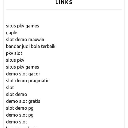
LINKS
situs pkv games
gaple
slot demo maxwin
bandar judi bola terbaik
pkv slot
situs pkv
situs pkv games
demo slot gacor
slot demo pragmatic
slot
slot demo
demo slot gratis
slot demo pg
demo slot pg
demo slot