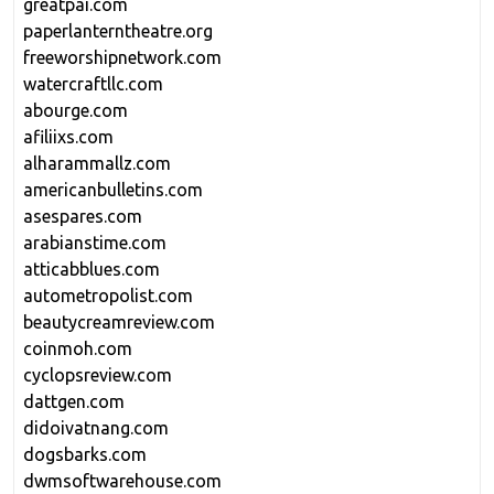
greatpai.com
paperlanterntheatre.org
freeworshipnetwork.com
watercraftllc.com
abourge.com
afiliixs.com
alharammallz.com
americanbulletins.com
asespares.com
arabianstime.com
atticabblues.com
autometropolist.com
beautycreamreview.com
coinmoh.com
cyclopsreview.com
dattgen.com
didoivatnang.com
dogsbarks.com
dwmsoftwarehouse.com