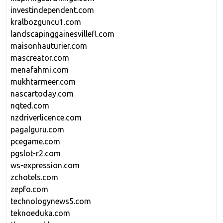
investindependent.com
kralbozguncu1.com
landscapinggainesvillefl.com
maisonhauturier.com
mascreator.com
menafahmi.com
mukhtarmeer.com
nascartoday.com
nqted.com
nzdriverlicence.com
pagalguru.com
pcegame.com
pgslot-r2.com
ws-expression.com
zchotels.com
zepfo.com
technologynews5.com
teknoeduka.com