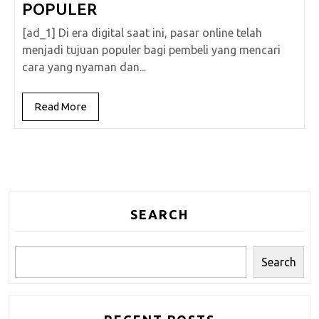
POPULER
[ad_1] Di era digital saat ini, pasar online telah
menjadi tujuan populer bagi pembeli yang mencari
cara yang nyaman dan...
Read
Read More
More
SEARCH
Search