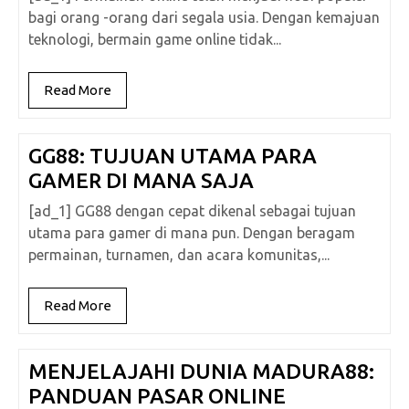
bagi orang -orang dari segala usia. Dengan kemajuan
teknologi, bermain game online tidak...
Read
Read More
More
GG88: TUJUAN UTAMA PARA
GAMER DI MANA SAJA
[ad_1] GG88 dengan cepat dikenal sebagai tujuan
utama para gamer di mana pun. Dengan beragam
permainan, turnamen, dan acara komunitas,...
Read
Read More
More
MENJELAJAHI DUNIA MADURA88:
PANDUAN PASAR ONLINE