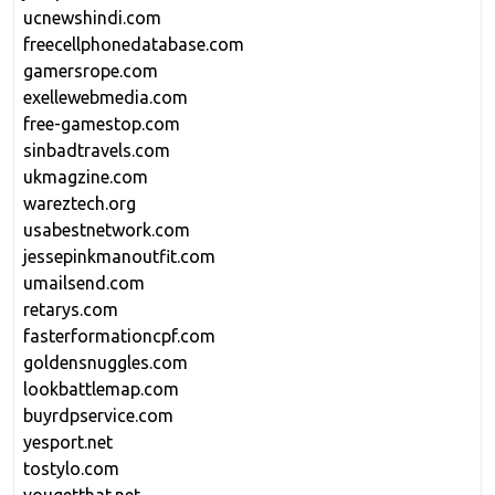
ucnewshindi.com
freecellphonedatabase.com
gamersrope.com
exellewebmedia.com
free-gamestop.com
sinbadtravels.com
ukmagzine.com
wareztech.org
usabestnetwork.com
jessepinkmanoutfit.com
umailsend.com
retarys.com
fasterformationcpf.com
goldensnuggles.com
lookbattlemap.com
buyrdpservice.com
yesport.net
tostylo.com