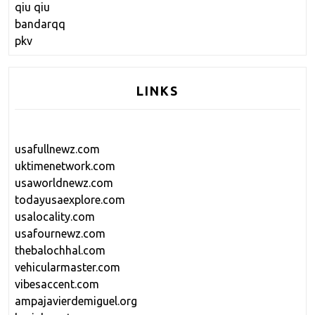
qiu qiu
bandarqq
pkv
LINKS
usafullnewz.com
uktimenetwork.com
usaworldnewz.com
todayusaexplore.com
usalocality.com
usafournewz.com
thebalochhal.com
vehicularmaster.com
vibesaccent.com
ampajavierdemiguel.org