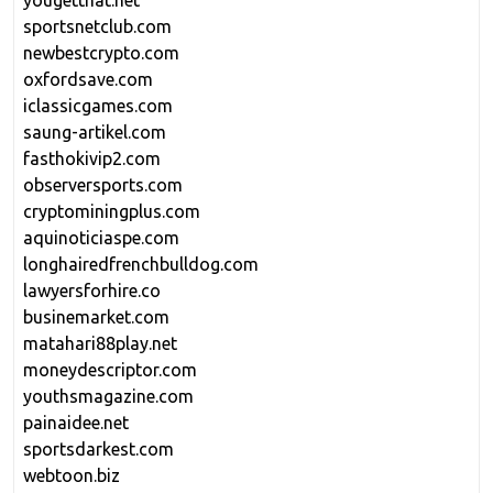
yougetthat.net
sportsnetclub.com
newbestcrypto.com
oxfordsave.com
iclassicgames.com
saung-artikel.com
fasthokivip2.com
observersports.com
cryptominingplus.com
aquinoticiaspe.com
longhairedfrenchbulldog.com
lawyersforhire.co
businemarket.com
matahari88play.net
moneydescriptor.com
youthsmagazine.com
painaidee.net
sportsdarkest.com
webtoon.biz