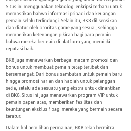
Situs ini menggunakan teknologi enkripsi terbaru untuk
memastikan bahwa informasi pribadi dan keuangan
pemain selalu terlindungi. Selain itu, BK8 dilisensikan
dan diatur oleh otoritas game yang sesuai, sehingga
memberikan ketenangan pikiran bagi para pemain
bahwa mereka bermain di platform yang memiliki
reputasi baik.
BK8 juga menawarkan berbagai macam promosi dan
bonus untuk membuat pemain tetap terlibat dan
bersemangat. Dari bonus sambutan untuk pemain baru
hingga promosi harian dan hadiah untuk pelanggan
setia, selalu ada sesuatu yang ekstra untuk dinantikan
di BK8. Situs ini juga menawarkan program VIP untuk
pemain papan atas, memberikan fasilitas dan
keuntungan eksklusif bagi mereka yang bermain secara
teratur.
Dalam hal pemilihan permainan, BK8 telah bermitra