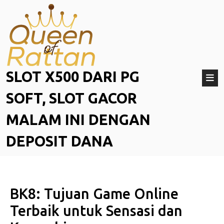
Skip
to
content
SLOT X500 DARI PG
SOFT, SLOT GACOR
MALAM INI DENGAN
DEPOSIT DANA
BK8: Tujuan Game Online
Terbaik untuk Sensasi dan