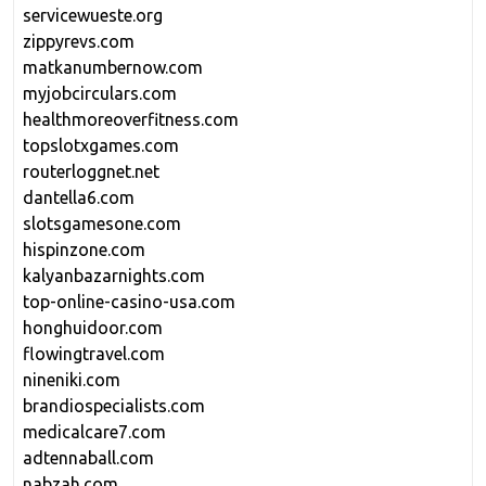
servicewueste.org
zippyrevs.com
matkanumbernow.com
myjobcirculars.com
healthmoreoverfitness.com
topslotxgames.com
routerloggnet.net
dantella6.com
slotsgamesone.com
hispinzone.com
kalyanbazarnights.com
top-online-casino-usa.com
honghuidoor.com
flowingtravel.com
nineniki.com
brandiospecialists.com
medicalcare7.com
adtennaball.com
nabzah.com