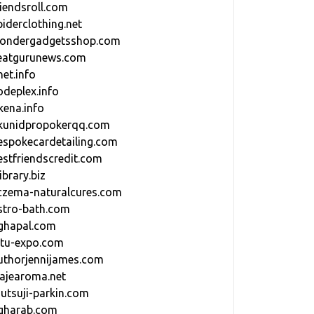
riendsroll.com
piderclothing.net
ondergadgetsshop.com
eatgurunews.com
net.info
odeplex.info
kena.info
kunidpropokerqq.com
espokecardetailing.com
estfriendscredit.com
ibrary.biz
czema-naturalcures.com
stro-bath.com
ghapal.com
ltu-expo.com
uthorjennijames.com
iajearoma.net
sutsuji-parkin.com
gharab.com