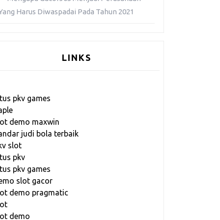
Yang Harus Diwaspadai Pada Tahun 2021
LINKS
itus pkv games
aple
lot demo maxwin
andar judi bola terbaik
kv slot
itus pkv
itus pkv games
emo slot gacor
lot demo pragmatic
lot
lot demo