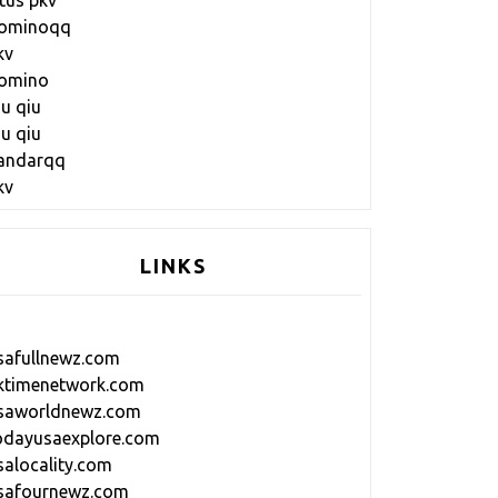
itus pkv
ominoqq
kv
omino
iu qiu
iu qiu
andarqq
kv
LINKS
safullnewz.com
ktimenetwork.com
saworldnewz.com
odayusaexplore.com
salocality.com
safournewz.com