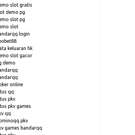
emo slot gratis
lot demo pg
emo slot pg
emo slot
andarqq login
bobet88
ata keluaran hk
emo slot gacor
g demo
andarqq
andarqq
oker online
itus qq
itus pkv
itus pkv games
kv qq
ominoqq pkv
kv games bandarqq