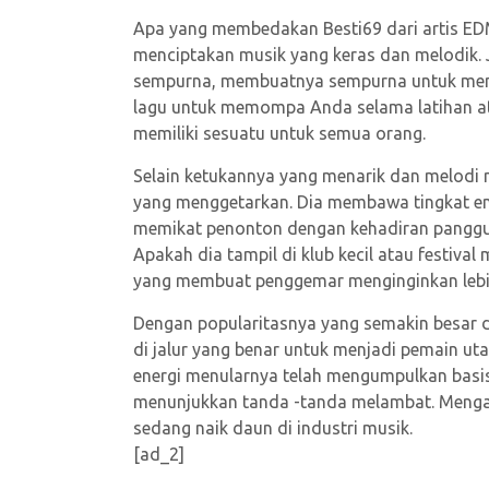
Apa yang membedakan Besti69 dari artis E
menciptakan musik yang keras dan melodik.
sempurna, membuatnya sempurna untuk men
lagu untuk memompa Anda selama latihan ata
memiliki sesuatu untuk semua orang.
Selain ketukannya yang menarik dan melodi m
yang menggetarkan. Dia membawa tingkat en
memikat penonton dengan kehadiran panggun
Apakah dia tampil di klub kecil atau festival
yang membuat penggemar menginginkan lebi
Dengan popularitasnya yang semakin besar d
di jalur yang benar untuk menjadi pemain ut
energi menularnya telah mengumpulkan basis
menunjukkan tanda -tanda melambat. Mengawa
sedang naik daun di industri musik.
[ad_2]