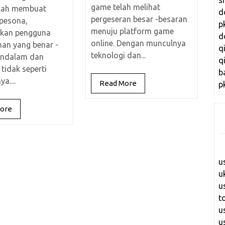
s
game telah melihat
telah membuat
d
pergeseran besar -besaran
rpesona,
p
menuju platform game
kan pengguna
d
online. Dengan munculnya
an yang benar -
q
teknologi dan...
endalam dan
q
 tidak seperti
b
a....
Read
Read More
p
More
Read
ore
More
u
u
u
t
u
u