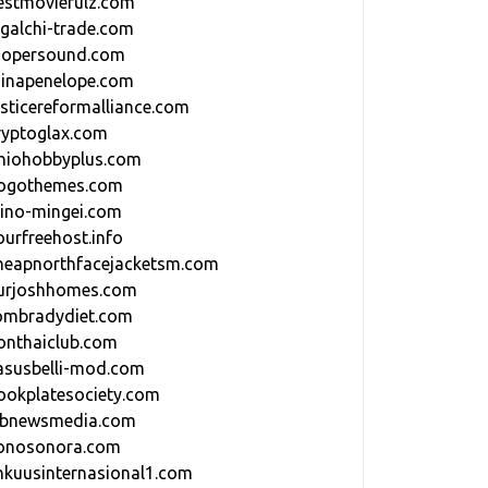
estmovierulz.com
agalchi-trade.com
oopersound.com
inapenelope.com
usticereformalliance.com
ryptoglax.com
hiohobbyplus.com
ogothemes.com
jino-mingei.com
ourfreehost.info
heapnorthfacejacketsm.com
urjoshhomes.com
ombradydiet.com
onthaiclub.com
asusbelli-mod.com
ookplatesociety.com
ebnewsmedia.com
onosonora.com
inkuusinternasional1.com